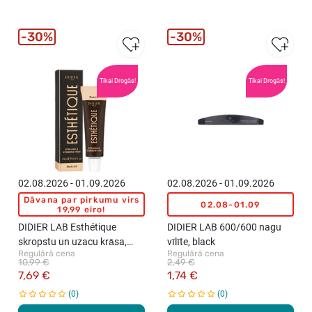
30%
30%
Tikai Drogās!
Tikai Drogās!
02.08.2026 - 01.09.2026
02.08.2026 - 01.09.2026
Dāvana par pirkumu virs
02.08-01.09
19,99 eiro!
DIDIER LAB Esthétique
DIDIER LAB 600/600 nagu
skropstu un uzacu krāsa,
vīlīte, black
Regulārā cena
Regulārā cena
Black, 15ml
10,99 €
2,49 €
7,69 €
1,74 €
0
0