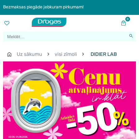
Bezmaksas piegāde jebkuram pirkumam!
0
Uz sākumu
visi zīmoli
DIDIER LAB