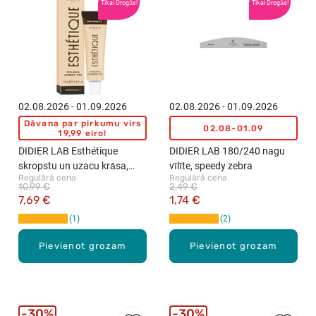
Tikai Drogās!
Tikai Drogās!
02.08.2026 - 01.09.2026
02.08.2026 - 01.09.2026
Dāvana par pirkumu virs
02.08-01.09
19,99 eiro!
DIDIER LAB Esthétique
DIDIER LAB 180/240 nagu
skropstu un uzacu krāsa,
vīlīte, speedy zebra
Regulārā cena
Regulārā cena
Dark Brown, 15ml
10,99 €
2,49 €
7,69 €
1,74 €
1
2
Pievienot grozam
Pievienot grozam
30%
30%