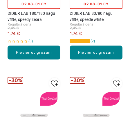
02.08-01.09
02.08-01.09
DIDIER LAB 180/180 nagu
DIDIER LAB 80/80 nagu
vīlīte, speedy zebra
vīlīte, speede white
Regulārā cena
Regulārā cena
2,49 €
2,49 €
1,74 €
1,74 €
0
2
Pievienot grozam
Pievienot grozam
30%
30%
Tikai Drogās!
Tikai Drogās!