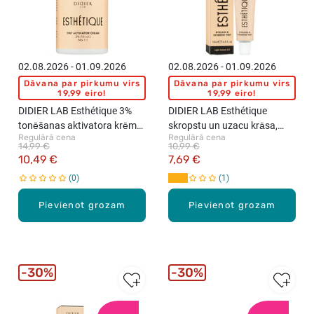
02.08.2026 - 01.09.2026
02.08.2026 - 01.09.2026
Dāvana par pirkumu virs
Dāvana par pirkumu virs
19,99 eiro!
19,99 eiro!
DIDIER LAB Esthétique 3%
DIDIER LAB Esthétique
tonēšanas aktivatora krēms,
skropstu un uzacu krāsa,
Regulārā cena
Regulārā cena
100ml
Light Brown, 15ml
14,99 €
10,99 €
10,49 €
7,69 €
0
1
Pievienot grozam
Pievienot grozam
30%
30%