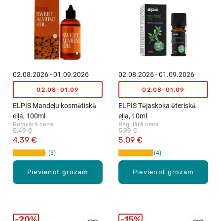
02.08.2026 - 01.09.2026
02.08.2026 - 01.09.2026
02.08-01.09
02.08-01.09
ELPIS Mandeļu kosmētiskā
ELPIS Tējaskoka ēteriskā
eļļa, 100ml
eļļa, 10ml
Regulārā cena
Regulārā cena
5,49 €
5,99 €
4,39 €
5,09 €
3
4
Pievienot grozam
Pievienot grozam
20%
15%