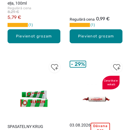
eļļa, 100ml
Regulārā cena
8,29 €
5,79 €
0,99 €
Regulārā cena
1
1
Pievienot grozam
Pievienot grozam
29%
Cena tikai e-
veikalā
03.08.2026
Dāvana
SPASATELNY KRUG
E
par