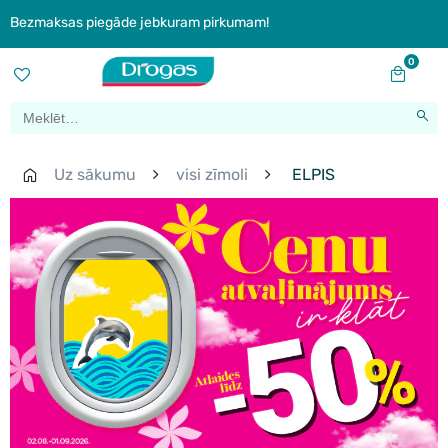
Bezmaksas piegāde jebkuram pirkumam!
0
Uz sākumu
visi zīmoli
ELPIS