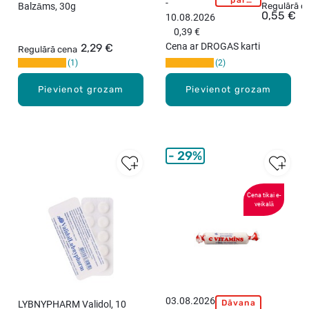
-
Balzāms, 30g
L
Regulārā c
pirkumu
0,55 €
10.08.2026
virs
P
15,99
0,39 €
I
eiro!
Cena ar DROGAS karti
2,29 €
Regulārā cena
S
1
2
C
V
Pievienot grozam
Pievienot grozam
i
t
a
m
ī
29%
n
s
a
Cena tikai e-
veikalā
r
z
e
m
e
ņ
u
03.08.2026
Dāvana
LYBNYPHARM Validol, 10
E