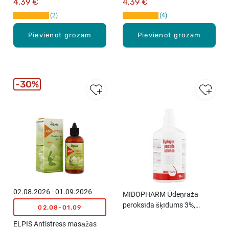
4,39 €
4,39 €
2
4
Pievienot grozam
Pievienot grozam
30%
02.08.2026 - 01.09.2026
MIDOPHARM Ūdeņraža
peroksīda šķīdums 3%,
02.08-01.09
100ml
ELPIS Antistress masāžas