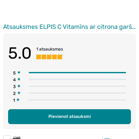
Atsauksmes ELPIS C Vitamīns ar citrona garšu, 10 tabletes
5.0
1 atsauksmes
5
4
3
2
1
Pievienot atsauksmi