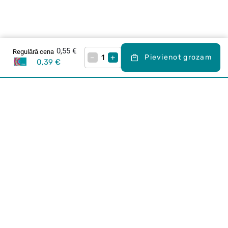
0,55 €
Regulārā cena
–
+
Pievienot grozam
0,39 €
Karjera Drogās
BUJ Biežāk uzdotie jautājumi
Lietošanas noteikumi