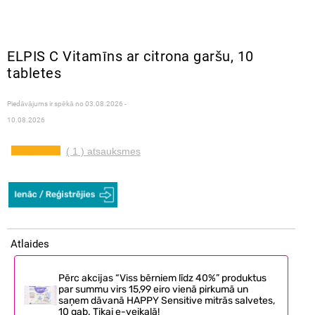
ELPIS C Vitamīns ar citrona garšu, 10
tabletes
Piedāvājums ir spēkā no
03.08.2026 -
10.08.2026
( 1 ) atsauksmes
Atlaides
Pērc akcijas “Viss bērniem līdz 40%” produktus
par summu virs 15,99 eiro vienā pirkumā un
saņem dāvanā HAPPY Sensitive mitrās salvetes,
10 gab. Tikai e-veikalā!