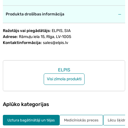
Produkta drošības informācija
Ražotājs vai piegādātājs
ELPIS, SIA
Adrese
Rāmuļu iela 15, Rīga, LV-1005
Kontaktinformācija
sales@elpis.lv
ELPIS
Visi zīmola produkti
Aplūko kategorijas
Uztura bagātinātāji un tējas
Medicīniskās preces
Lēcu šķidru