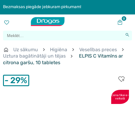
Bezmaksas piegāde jebkuram pirkumam!
0
Uz sākumu
Higiēna
Veselības preces
Uztura bagātinātāji un tējas
ELPIS C Vitamīns ar
citrona garšu, 10 tabletes
29%
Cena tikai e-
veikalā