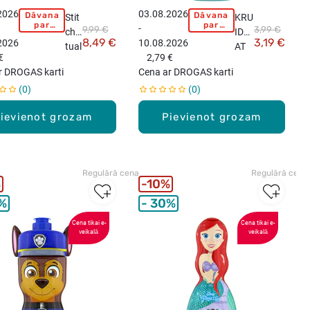
2026
03.08.2026
Dāvana
Dāvana
Stit
KRU
par
par
-
9,99 €
3,99 €
ch
IDV
pirkumu
pirkumu
8,49 €
3,19 €
2026
10.08.2026
virs
virs
tual
AT
15,99
15,99
€
2,79 €
ete
Paw
eiro!
eiro!
r DROGAS karti
Cena ar DROGAS karti
s
Patr
0
0
ūde
ol
ns
van
ievienot grozam
Pievienot grozam
bēr
nas
nie
un
m,
duš
50
as
Regulārā cena
Regulārā cena
ml
līdz
%
10%
eklis
%
30%
bēr
nie
Cena tikai e-
Cena tikai e-
veikalā
veikalā
m,
250
ml