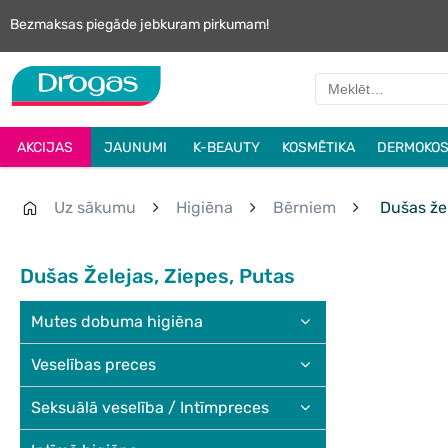
Bezmaksas piegāde jebkuram pirkumam!
AKCIJAS
JAUNUMI
K-BEAUTY
KOSMĒTIKA
DERMOKOS
Uz sākumu
Higiēna
Bērniem
Dušas žel
Dušas Želejas, Ziepes, Putas
Mutes dobuma higiēna
Veselības preces
Seksuālā veselība / Intīmpreces