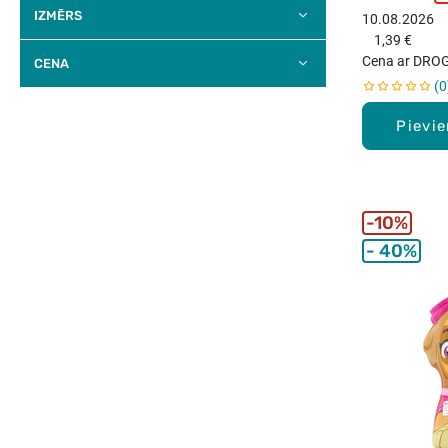
p
IZMĒRS
10.08.2026
1,39 €
Cena ar DROG
CENA
0
Pievi
10%
40%