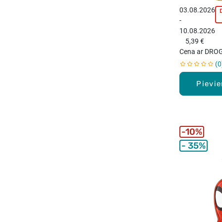
03.08.2026
-
p
10.08.2026
5,39 €
Cena ar DROG
0
Pievi
10%
35%