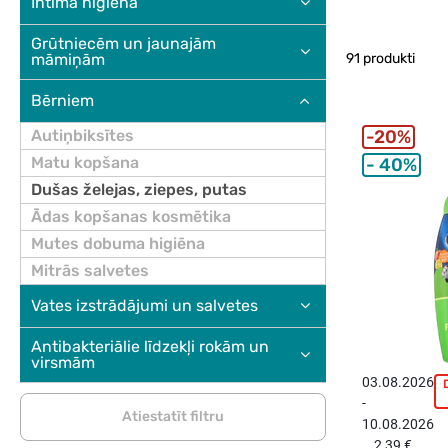
Intīmā higiēna
Grūtniecēm un jaunajām
māmiņām
91 produkti
Bērniem
Autiņbiksītes
20%
Matu kopšana
40%
Dušas želejas, ziepes, putas
Ādas kopšanas kosmētika
Mutes dobuma higiēna
Mitrās salvetes
Vates izstrādājumi un salvetes
Antibakteriālie līdzekļi rokām un
virsmām
03.08.2026
-
p
Atiestatīt filtru
10.08.2026
2,39 €