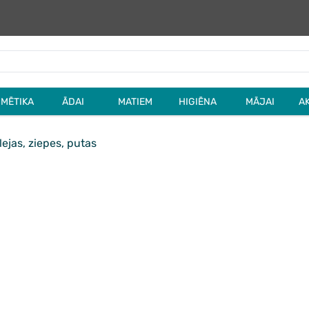
MĒTIKA
ĀDAI
MATIEM
HIGIĒNA
MĀJAI
A
ejas, ziepes, putas