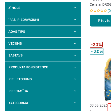
Cena ar DROG
ZĪMOLS
0
ĪPAŠI PIEDĀVĀJUMI
Pievi
ĀDAS TIPS
VECUMS
20%
30%
SASTĀVS
PRODUKTA KONSISTENCE
PIELIETOJUMS
PIEEJAMĪBA
KATEGORIJA
03.08.2026
-