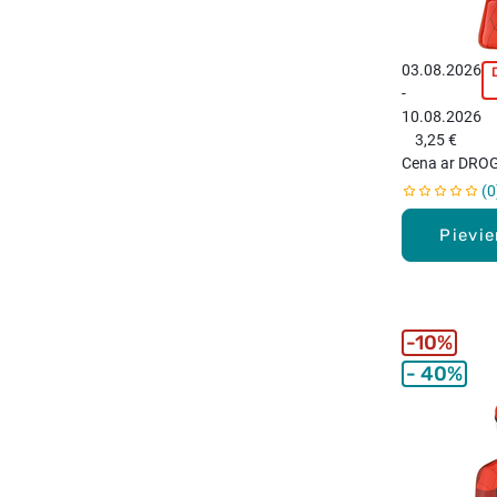
03.08.2026
-
p
10.08.2026
3,25 €
Cena ar DROG
0
Pievi
10%
40%