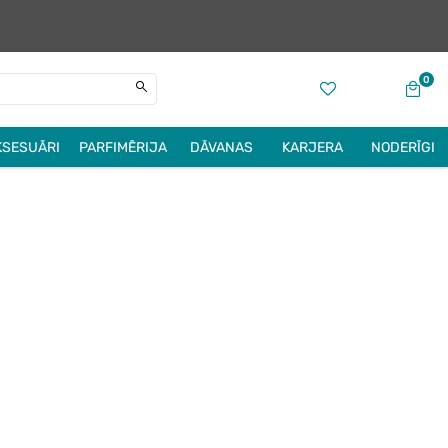
0
KSESUĀRI
PARFIMĒRIJA
DĀVANAS
KARJERA
NODERĪGI