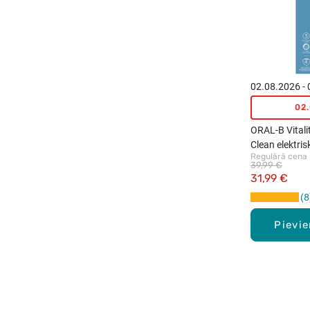
02.08.2026 -
02
ORAL-B Vitali
Clean elektris
Regulārā cena
39,99 €
31,99 €
8
Pievi