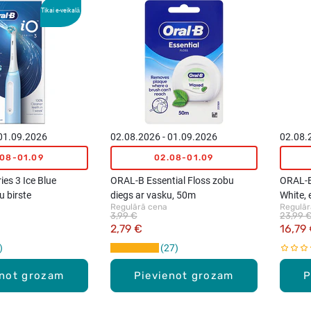
Tikai e-veikalā
 01.09.2026
02.08.2026 - 01.09.2026
02.08.
.08-01.09
02.08-01.09
ies 3 Ice Blue
ORAL-B Essential Floss zobu
ORAL-B 
u birste
diegs ar vasku, 50m
White, 
Regulārā cena
Regulār
uzgalis
3,99 €
23,99 
2,79 €
16,79
27
enot grozam
Pievienot grozam
P