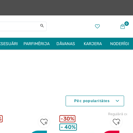
0
KSESUĀRI
PARFIMĒRIJA
DĀVANAS
KARJERA
NODERĪGI
Regulārā cena
%
30%
40%