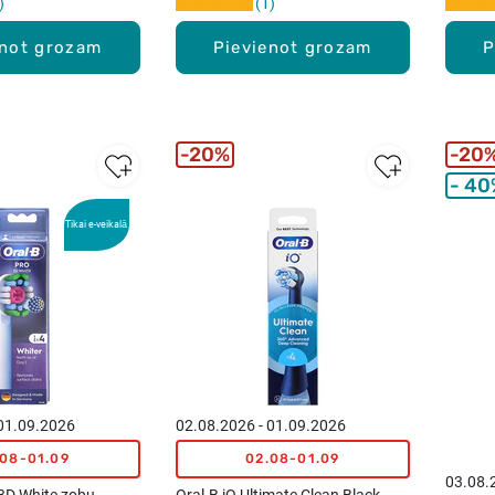
1
enot grozam
Pievienot grozam
P
20%
20
40
Tikai e-veikalā
 01.09.2026
02.08.2026 - 01.09.2026
.08-01.09
02.08-01.09
03.08.
D White zobu
Oral-B iO Ultimate Clean Black