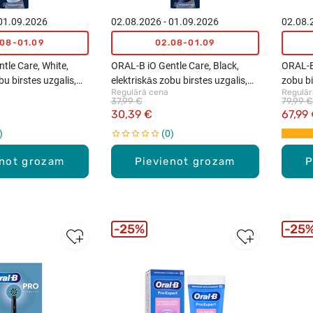
 01.09.2026
02.08.2026 - 01.09.2026
02.08.
.08-01.09
02.08-01.09
tle Care, White,
ORAL-B iO Gentle Care, Black,
ORAL-B 
bu birstes uzgalis,
elektriskās zobu birstes uzgalis,
zobu bi
Regulārā cena
Regulār
4gab.
37,99 €
79,99 €
30,39 €
67,99
0
enot grozam
Pievienot grozam
P
25%
25