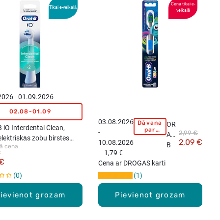
Cena tikai e-
Tikai e-veikalā
veikalā
2026 - 01.09.2026
02.08-01.09
03.08.2026
Dāvana
OR
iO Interdental Clean,
par
-
2,99 €
AL-
pirkumu
elektriskās zobu birstes
2,09 €
10.08.2026
virs
B
ā cena
, 2gab.
15,99
€
1,79 €
Kid
eiro!
 €
Cena ar DROGAS karti
s
0
1
0+
zob
ievienot grozam
Pievienot grozam
u
birs
te