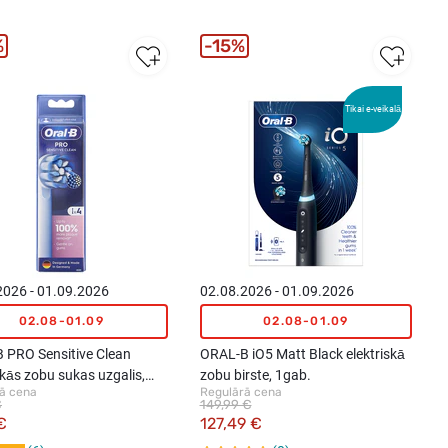
bēr
nie
%
15%
m,
1ga
b.
Tikai e-veikalā
2026 - 01.09.2026
02.08.2026 - 01.09.2026
02.08-01.09
02.08-01.09
 PRO Sensitive Clean
ORAL-B iO5 Matt Black elektriskā
skās zobu sukas uzgalis,
zobu birste, 1gab.
ā cena
Regulārā cena
€
149,99 €
€
127,49 €