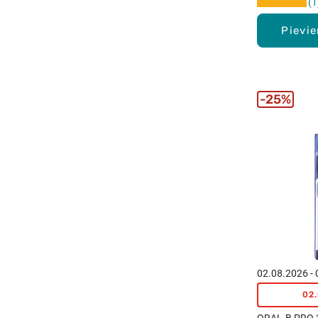
1
Pievi
25%
02.08.2026 -
02
ORAL-B PRO 3