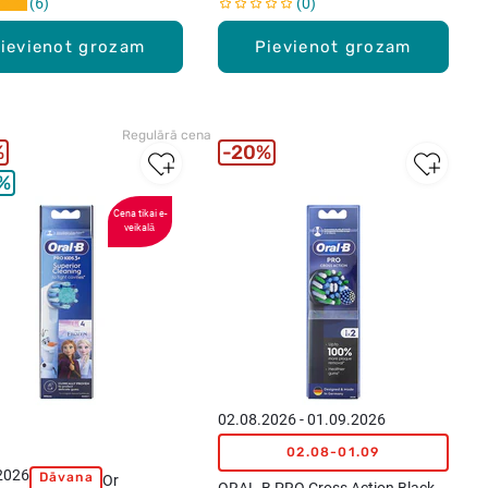
6
0
ievienot grozam
Pievienot grozam
Regulārā cena
%
20%
%
Cena tikai e-
veikalā
02.08.2026 - 01.09.2026
02.08-01.09
2026
Dāvana
Or
ORAL-B PRO Cross Action Black