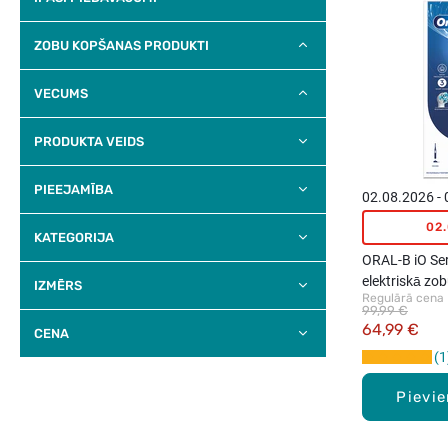
ZOBU KOPŠANAS PRODUKTI
VECUMS
PRODUKTA VEIDS
PIEEJAMĪBA
02.08.2026 -
02
KATEGORIJA
ORAL-B iO Ser
elektriskā zob
IZMĒRS
Regulārā cena
99,99 €
64,99 €
CENA
1
Pievi