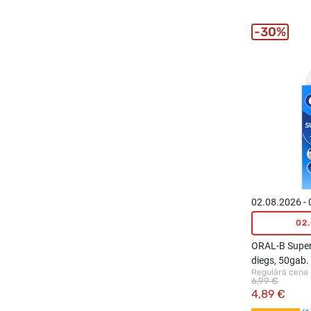
30%
02.08.2026 -
02
ORAL-B Super
diegs, 50gab.
Regulārā cena
6,99 €
4,89 €