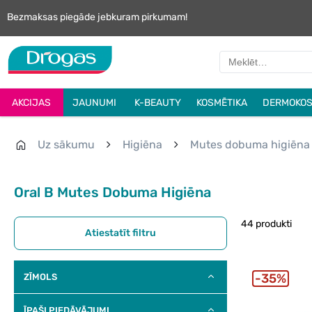
Bezmaksas piegāde jebkuram pirkumam!
AKCIJAS
JAUNUMI
K-BEAUTY
KOSMĒTIKA
DERMOKOS
Uz sākumu
Higiēna
Mutes dobuma higiēna
Oral B Mutes Dobuma Higiēna
44 produkti
Atiestatīt filtru
35%
ZĪMOLS
ĪPAŠI PIEDĀVĀJUMI