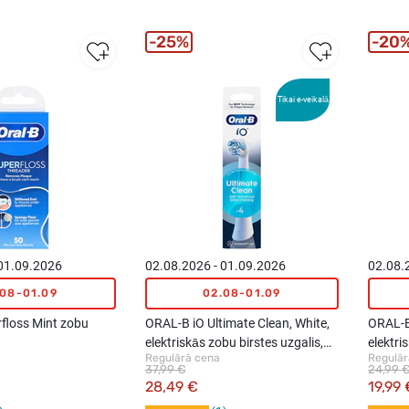
25%
20
Tikai e-veikalā
 01.09.2026
02.08.2026 - 01.09.2026
02.08.
.08-01.09
02.08-01.09
floss Mint zobu
ORAL-B iO Ultimate Clean, White,
ORAL-B
elektriskās zobu birstes uzgalis,
elektri
Regulārā cena
Regulār
4gab.
4gab.
37,99 €
24,99 
28,49 €
19,99 