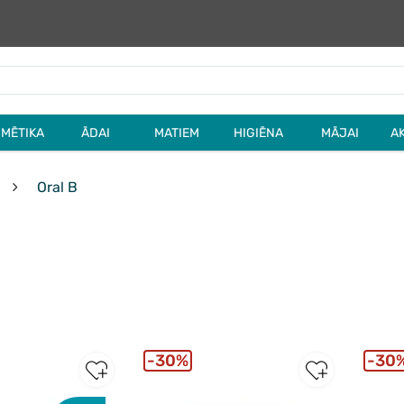
MĒTIKA
ĀDAI
MATIEM
HIGIĒNA
MĀJAI
A
Oral B
30%
30