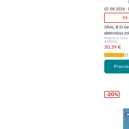
02.08.2026 -
02
ORAL-B iO Gen
elektriskās zo
Regulārā cena
4gab.
37,99 €
30,39 €
1
Pievi
20%