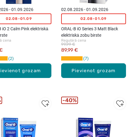
4g
ab
2026 - 01.09.2026
02.08.2026 - 01.09.2026
.
02.08-01.09
02.08-01.09
iO 2 Calm Pink elektriskā
ORAL-B iO Series 3 Matt Black
rste
elektriskā zobu birste
ā cena
Regulārā cena
99,99 €
 €
89,99 €
2
7
ievienot grozam
Pievienot grozam
%
40%