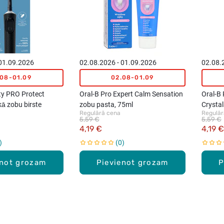
 01.09.2026
02.08.2026 - 01.09.2026
02.08.
.08-01.09
02.08-01.09
ty PRO Protect
Oral-B Pro Expert Calm Sensation
Oral-B 
kā zobu birste
zobu pasta, 75ml
Crysta
Regulārā cena
Regulār
5,59 €
5,59 €
4,19 €
4,19 €
0
enot grozam
Pievienot grozam
P