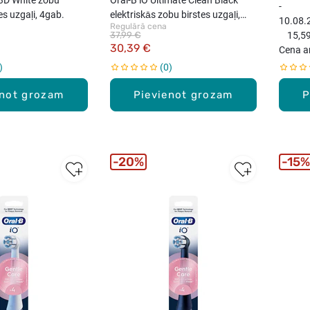
-
es uzgaļi, 4gab.
elektriskās zobu birstes uzgaļi,
10.08.
Regulārā cena
4gab.
37,99 €
15,59
30,39 €
Cena a
0
enot grozam
Pievienot grozam
P
20%
15%