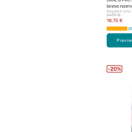
birstes rezerv
Regulārā cena
24,99 €
18,75 €
8
Pievi
20%