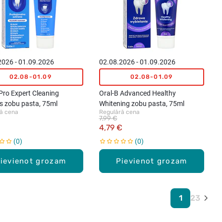
2026 - 01.09.2026
02.08.2026 - 01.09.2026
02.08-01.09
02.08-01.09
Pro Expert Cleaning
Oral-B Advanced Healthy
ls zobu pasta, 75ml
Whitening zobu pasta, 75ml
ā cena
Regulārā cena
7,99 €
4,79 €
0
0
ievienot grozam
Pievienot grozam
1
2
3