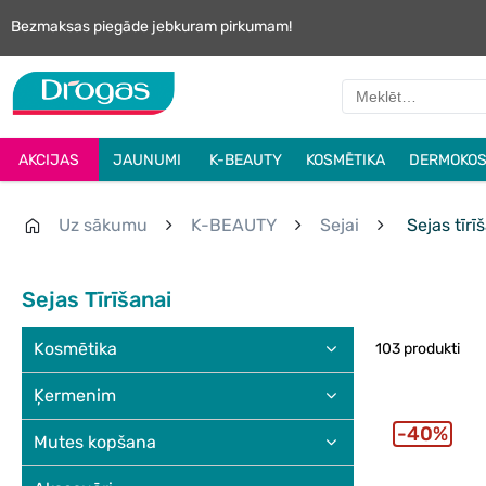
Bezmaksas piegāde jebkuram pirkumam!
AKCIJAS
JAUNUMI
K-BEAUTY
KOSMĒTIKA
DERMOKOS
Uz sākumu
K-BEAUTY
Sejai
Sejas tīrī
Sejas Tīrīšanai
Kosmētika
103 produkti
Ķermenim
40%
Mutes kopšana