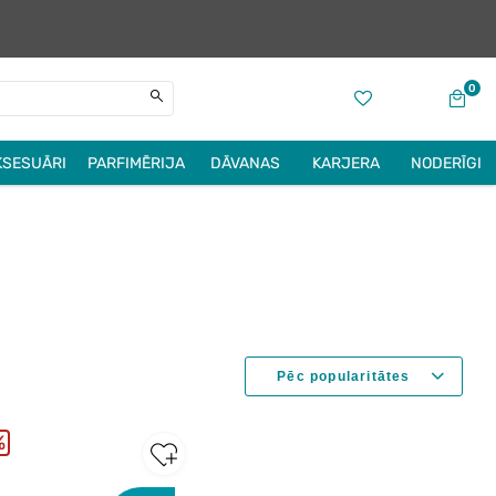
0
KSESUĀRI
PARFIMĒRIJA
DĀVANAS
KARJERA
NODERĪGI
%