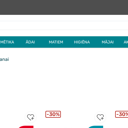
MĒTIKA
ĀDAI
MATIEM
HIGIĒNA
MĀJAI
A
šanai
30%
30