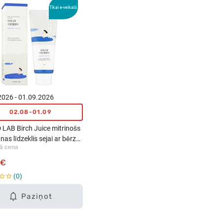
Tikai e-veikalā
2026 - 01.09.2026
02.08-01.09
LAB Birch Juice mitrinošs
anas līdzeklis sejai ar bērzu
ā cena
150ml
 €
0
Paziņot