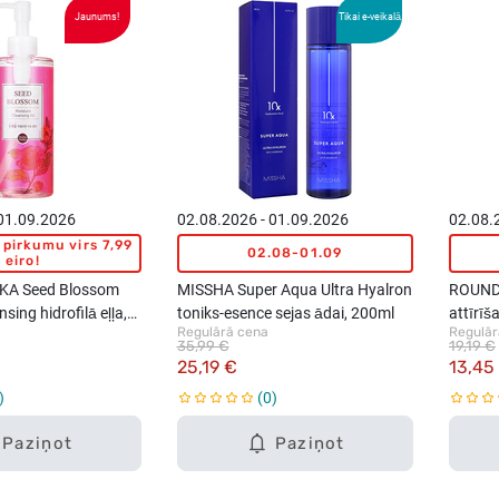
Jaunums!
Tikai e-veikalā
 01.09.2026
02.08.2026 - 01.09.2026
02.08.
pirkumu virs 7,99
02.08-01.09
eiro!
KA Seed Blossom
MISSHA Super Aqua Ultra Hyalron
ROUND 
sing hidrofilā eļļa,
toniks-esence sejas ādai, 200ml
attīrīš
Regulārā cena
Regulār
sulu, 
35,99 €
19,19 €
25,19 €
13,45
0
Paziņot
Paziņot