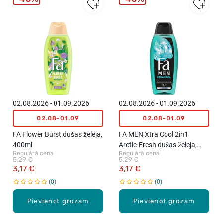
02.08.2026 - 01.09.2026
02.08.2026 - 01.09.2026
02.08-01.09
02.08-01.09
FA Flower Burst dušas želeja,
FA MEN Xtra Cool 2in1
400ml
Arctic-Fresh dušas želeja,
Regulārā cena
Regulārā cena
400ml
5,29 €
5,29 €
3,17 €
3,17 €
0
0
Pievienot grozam
Pievienot grozam