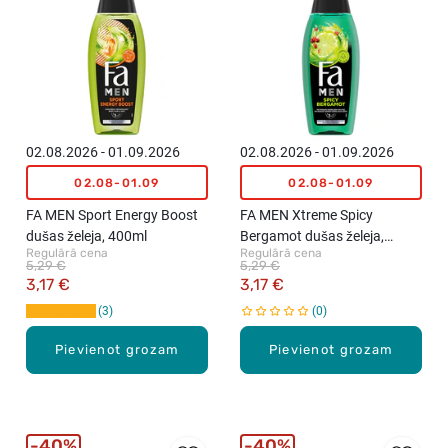
02.08.2026 - 01.09.2026
02.08.2026 - 01.09.2026
02.08-01.09
02.08-01.09
FA MEN Sport Energy Boost
FA MEN Xtreme Spicy
dušas želeja, 400ml
Bergamot dušas želeja,
Regulārā cena
Regulārā cena
400ml
5,29 €
5,29 €
3,17 €
3,17 €
3
0
Pievienot grozam
Pievienot grozam
40%
40%