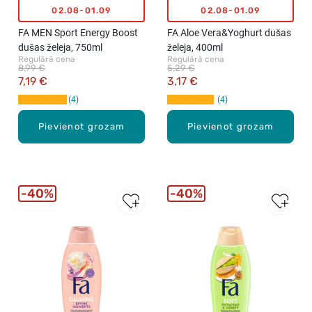
02.08-01.09
02.08-01.09
FA MEN Sport Energy Boost
FA Aloe Vera&Yoghurt dušas
dušas želeja, 750ml
želeja, 400ml
Regulārā cena
Regulārā cena
8,99 €
5,29 €
7,19 €
3,17 €
4
4
Pievienot grozam
Pievienot grozam
40%
40%