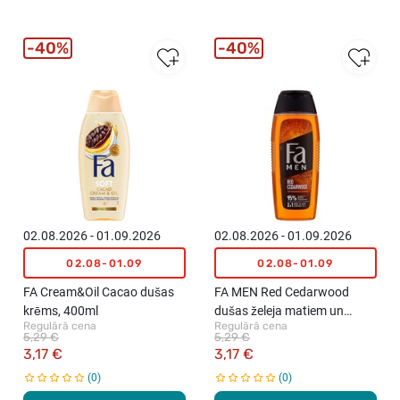
40%
40%
02.08.2026 - 01.09.2026
02.08.2026 - 01.09.2026
02.08-01.09
02.08-01.09
FA Cream&Oil Cacao dušas
FA MEN Red Cedarwood
krēms, 400ml
dušas želeja matiem un
Regulārā cena
Regulārā cena
ķermenim, 400ml
5,29 €
5,29 €
3,17 €
3,17 €
0
0