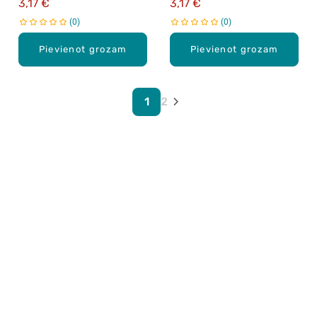
3,17 €
3,17 €
0
0
Pievienot grozam
Pievienot grozam
1
2
Karjera Drogās
BUJ Biežāk uzdotie jautājumi
Lietošanas noteikumi