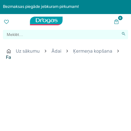
Bezmaksas piegāde jebkuram pirkumam!
0
Uz sākumu
Ādai
Ķermeņa kopšana
Fa