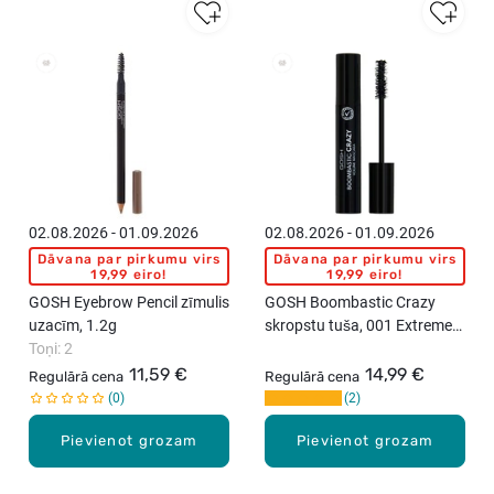
02.08.2026 - 01.09.2026
02.08.2026 - 01.09.2026
Dāvana par pirkumu virs
Dāvana par pirkumu virs
19,99 eiro!
19,99 eiro!
GOSH Eyebrow Pencil zīmulis
GOSH Boombastic Crazy
uzacīm, 1.2g
skropstu tuša, 001 Extreme
Toņi: 2
Black, 13ml
11,59 €
14,99 €
Regulārā cena
Regulārā cena
0
2
Pievienot grozam
Pievienot grozam