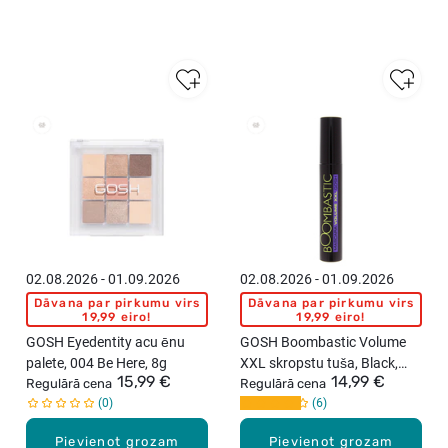
02.08.2026 - 01.09.2026
02.08.2026 - 01.09.2026
Dāvana par pirkumu virs
Dāvana par pirkumu virs
19,99 eiro!
19,99 eiro!
GOSH Eyedentity acu ēnu
GOSH Boombastic Volume
palete, 004 Be Here, 8g
XXL skropstu tuša, Black,
15,99 €
14,99 €
Regulārā cena
13ml
Regulārā cena
0
6
Pievienot grozam
Pievienot grozam