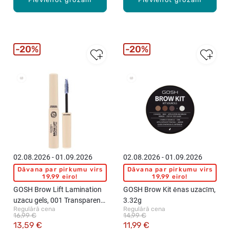
20%
20%
02.08.2026 - 01.09.2026
02.08.2026 - 01.09.2026
Dāvana par pirkumu virs
Dāvana par pirkumu virs
19,99 eiro!
19,99 eiro!
GOSH Brow Lift Lamination
GOSH Brow Kit ēnas uzacīm,
uzacu gels, 001 Transparent,
3.32g
Regulārā cena
Regulārā cena
6ml
16,99 €
14,99 €
13,59 €
11,99 €