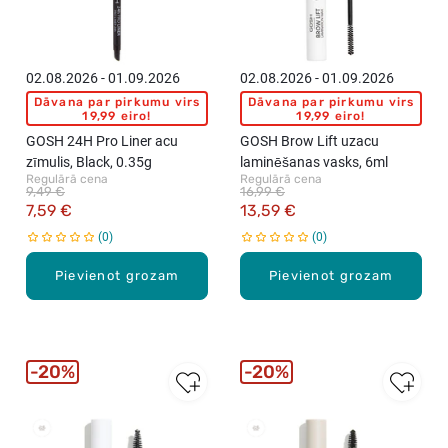
02.08.2026 - 01.09.2026
02.08.2026 - 01.09.2026
Dāvana par pirkumu virs
Dāvana par pirkumu virs
19,99 eiro!
19,99 eiro!
GOSH 24H Pro Liner acu
GOSH Brow Lift uzacu
zīmulis, Black, 0.35g
laminēšanas vasks, 6ml
Regulārā cena
Regulārā cena
9,49 €
16,99 €
7,59 €
13,59 €
0
0
Pievienot grozam
Pievienot grozam
20%
20%