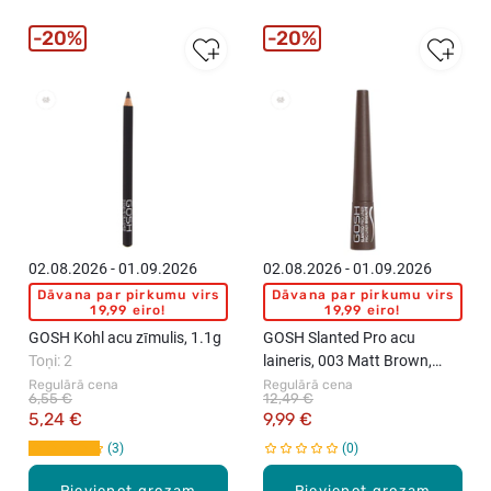
20%
20%
02.08.2026 - 01.09.2026
02.08.2026 - 01.09.2026
Dāvana par pirkumu virs
Dāvana par pirkumu virs
19,99 eiro!
19,99 eiro!
GOSH Kohl acu zīmulis, 1.1g
GOSH Slanted Pro acu
Toņi: 2
laineris, 003 Matt Brown,
2.5ml
Regulārā cena
Regulārā cena
6,55 €
12,49 €
5,24 €
9,99 €
3
0
Pievienot grozam
Pievienot grozam