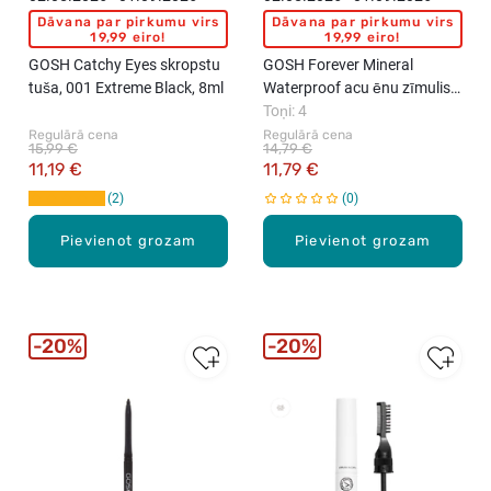
Dāvana par pirkumu virs
Dāvana par pirkumu virs
19,99 eiro!
19,99 eiro!
GOSH Catchy Eyes skropstu
GOSH Forever Mineral
tuša, 001 Extreme Black, 8ml
Waterproof acu ēnu zīmulis,
1.4g
Toņi: 4
Regulārā cena
Regulārā cena
15,99 €
14,79 €
11,19 €
11,79 €
2
0
Pievienot grozam
Pievienot grozam
20%
20%
New