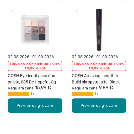
02.08.2026 - 01.09.2026
02.08.2026 - 01.09.2026
Dāvana par pirkumu virs
Dāvana par pirkumu virs
19,99 eiro!
19,99 eiro!
GOSH Eyedentity acu ēnu
GOSH Amazing Length´n
palete, 005 Be Hopeful, 8g
Build skropstu tuša, Black,
15,99 €
9,89 €
Regulārā cena
10ml
Regulārā cena
1
1
Pievienot grozam
Pievienot grozam