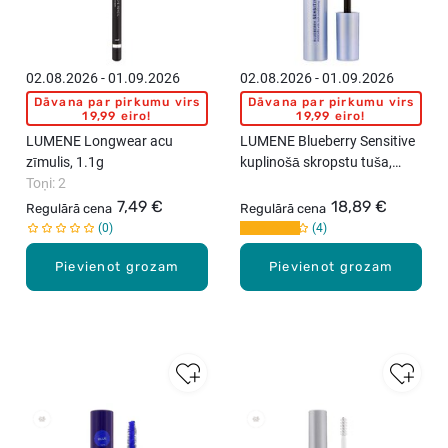
02.08.2026 - 01.09.2026
02.08.2026 - 01.09.2026
Dāvana par pirkumu virs
Dāvana par pirkumu virs
19,99 eiro!
19,99 eiro!
LUMENE Longwear acu
LUMENE Blueberry Sensitive
zīmulis, 1.1g
kuplinošā skropstu tuša,
Toņi: 2
Black, 14ml
7,49 €
18,89 €
Regulārā cena
Regulārā cena
0
4
Pievienot grozam
Pievienot grozam
New