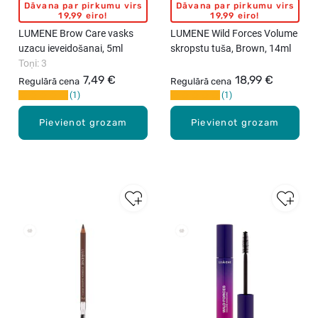
Dāvana par pirkumu virs
Dāvana par pirkumu virs
19,99 eiro!
19,99 eiro!
LUMENE Brow Care vasks
LUMENE Wild Forces Volume
uzacu ieveidošanai, 5ml
skropstu tuša, Brown, 14ml
Toņi: 3
7,49 €
18,99 €
Regulārā cena
Regulārā cena
1
1
Pievienot grozam
Pievienot grozam
New