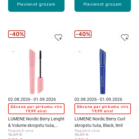
Pievienot grozam
Pievienot grozam
40%
40%
New
New
02.08.2026 - 01.09.2026
02.08.2026 - 01.09.2026
Dāvana par pirkumu virs
Dāvana par pirkumu virs
19,99 eiro!
19,99 eiro!
LUMENE Nordic Berry Lenght
LUMENE Nordic Berry Curl
& Volume skropstu tuša,
skropstu tuša, Black, 8ml
Regulārā cena
Regulārā cena
Black, 8ml
15,69 €
15,69 €