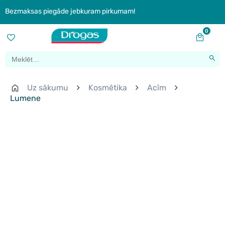
Bezmaksas piegāde jebkuram pirkumam!
0
Uz sākumu
Kosmētika
Acīm
Lumene