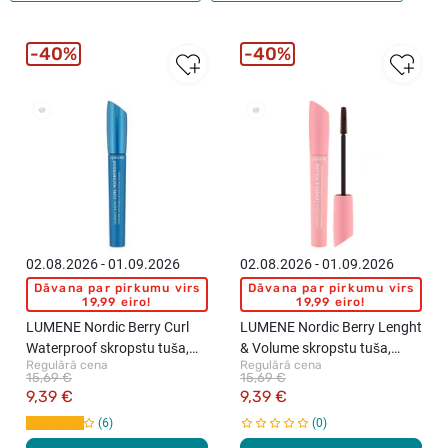
40%
40%
New
New
02.08.2026 - 01.09.2026
02.08.2026 - 01.09.2026
Dāvana par pirkumu virs
Dāvana par pirkumu virs
19,99 eiro!
19,99 eiro!
LUMENE Nordic Berry Curl
LUMENE Nordic Berry Lenght
Waterproof skropstu tuša,
& Volume skropstu tuša,
Regulārā cena
Regulārā cena
Black, 8ml
Brown, 8ml
15,69 €
15,69 €
9,39 €
9,39 €
6
0