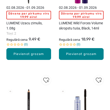
02.08.2026 - 01.09.2026
02.08.2026 - 01.09.2026
Dāvana par pirkumu virs
Dāvana par pirkumu virs
19,99 eiro!
19,99 eiro!
LUMENE Uzacu zīmulis,
LUMENE Wild Forces Volume
1.08g
skropstu tuša, Black, 14ml
Toņi: 2
9,49 €
18,99 €
Regulārā cena
Regulārā cena
0
0
Pievienot grozam
Pievienot grozam
New
New