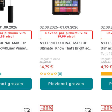
 01.09.2026
02.08.2026 - 01.09.2026
02.08.
ar pirkumu virs
Dāvana par pirkumu virs
Dāv
,99 eiro!
19,99 eiro!
SIONAL MAKEUP
NYX PROFESSIONAL MAKEUP
NYX P
dow&Liner Primer
Ultimate I Know That's Bright acu
Slim ac
 8ml
ēnu palete, 16x0.8g
Toņi: 1
Regulārā cena
Regulār
18,49 €
5,99 €
14,79 €
4,79 
0
enot grozam
Pievienot grozam
P
20%
20