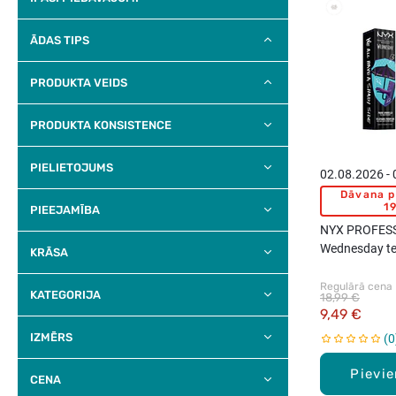
ĀDAS TIPS
PRODUKTA VEIDS
PRODUKTA KONSISTENCE
PIELIETOJUMS
02.08.2026 -
Dāvana p
19
PIEEJAMĪBA
NYX PROFES
Wednesday tel
KRĀSA
telefona akse
Regulārā cena
KATEGORIJA
18,99 €
9,49 €
IZMĒRS
0
Pievi
CENA