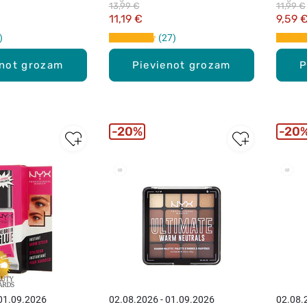
13,99 €
11,99 €
11,19 €
9,59 
27
enot grozam
Pievienot grozam
P
20%
20
 01.09.2026
02.08.2026 - 01.09.2026
02.08.