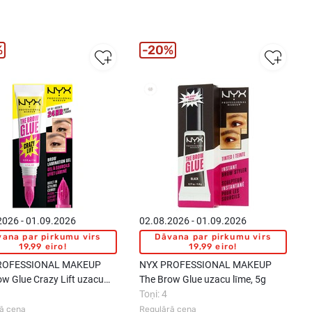
%
20%
2026 - 01.09.2026
02.08.2026 - 01.09.2026
ana par pirkumu virs
Dāvana par pirkumu virs
19,99 eiro!
19,99 eiro!
ROFESSIONAL MAKEUP
NYX PROFESSIONAL MAKEUP
ow Glue Crazy Lift uzacu
The Brow Glue uzacu līme, 5g
anas želeja, 7ml
Toņi: 4
ā cena
Regulārā cena