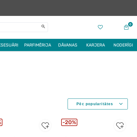
0
KSESUĀRI
PARFIMĒRIJA
DĀVANAS
KARJERA
NODERĪGI
%
20%