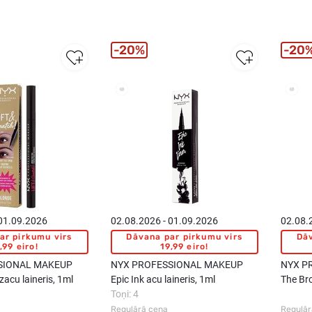
20%
20
 01.09.2026
02.08.2026 - 01.09.2026
02.08.
ar pirkumu virs
Dāvana par pirkumu virs
Dāv
,99 eiro!
19,99 eiro!
SIONAL MAKEUP
NYX PROFESSIONAL MAKEUP
NYX P
zacu laineris, 1ml
Epic Ink acu laineris, 1ml
The Br
Toņi: 4
laminēš
Regulārā cena
Regulār