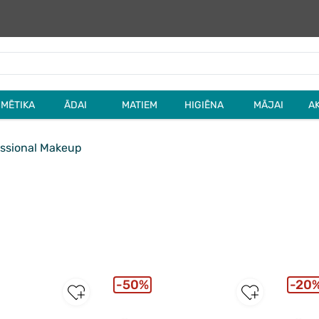
MĒTIKA
ĀDAI
MATIEM
HIGIĒNA
MĀJAI
A
ssional Makeup
50%
20