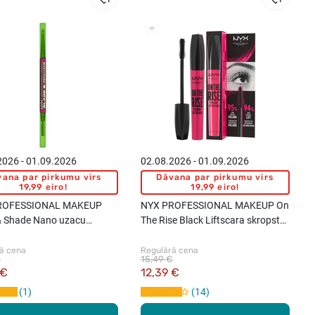
2026 - 01.09.2026
02.08.2026 - 01.09.2026
ana par pirkumu virs
Dāvana par pirkumu virs
19,99 eiro!
19,99 eiro!
ROFESSIONAL MAKEUP
NYX PROFESSIONAL MAKEUP On
& Shade Nano uzacu
The Rise Black Liftscara skropstu
, 1gab.
tuša, Black, 10ml
ā cena
Regulārā cena
€
15,49 €
 €
12,39 €
1
14