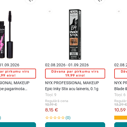
 01.09.2026
02.08.2026 - 01.09.2026
02.08.
ar pirkumu virs
Dāvana par pirkumu virs
Dāv
,99 eiro!
19,99 eiro!
SIONAL MAKEUP
NYX PROFESSIONAL MAKEUP
NYX P
pe pagarinoša
Epic Inky Stix acu laineris, 0.1g
Blade 
, 7ml
Toņi: 9
zīmulis
Toņi: 6
Regulārā cena
Regulār
10,19 €
13,29 
8,15 €
10,59
0