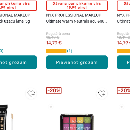
ar pirkumu virs
Dāvana par pirkumu virs
Dāv
,99 eiro!
19,99 eiro!
SIONAL MAKEUP
NYX PROFESSIONAL MAKEUP
NYX P
ck uzacu līme, 5g
Ultimate Warm Neutrals acu ēnu
Ultima
palete, 16x0.8g
ēnu pal
Regulārā cena
Regulār
18,49 €
18,49 
14,79 €
14,79
0
1
enot grozam
Pievienot grozam
P
20%
20