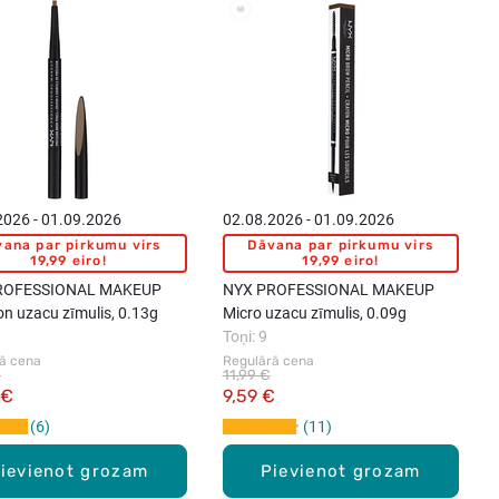
2026 - 01.09.2026
02.08.2026 - 01.09.2026
ana par pirkumu virs
Dāvana par pirkumu virs
19,99 eiro!
19,99 eiro!
ROFESSIONAL MAKEUP
NYX PROFESSIONAL MAKEUP
on uzacu zīmulis, 0.13g
Micro uzacu zīmulis, 0.09g
Toņi: 9
ā cena
Regulārā cena
€
11,99 €
 €
9,59 €
6
11
ievienot grozam
Pievienot grozam