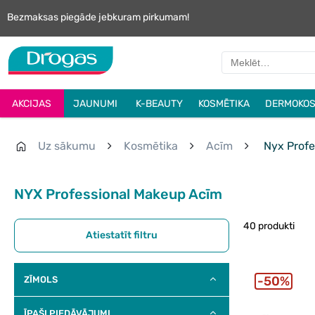
Bezmaksas piegāde jebkuram pirkumam!
AKCIJAS
JAUNUMI
K-BEAUTY
KOSMĒTIKA
DERMOKOS
Uz sākumu
Kosmētika
Acīm
Nyx Profe
NYX Professional Makeup Acīm
40 produkti
Atiestatīt filtru
50%
ZĪMOLS
ĪPAŠI PIEDĀVĀJUMI