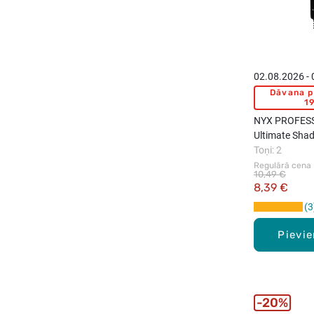
02.08.2026 -
Dāvana p
19
NYX PROFES
Ultimate Sha
acu ēnu bāze,
Toņi: 2
Regulārā cena
10,49 €
8,39 €
3
Pievi
20%