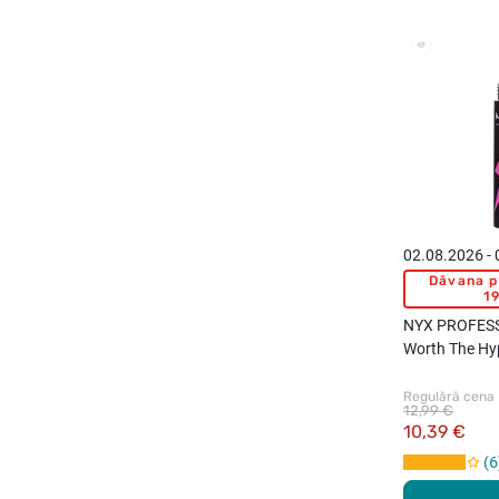
02.08.2026 -
Dāvana p
19
NYX PROFES
Worth The Hy
skropstu tuša
Regulārā cena
12,99 €
10,39 €
6