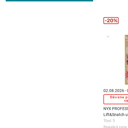
20%
02.08.2026 -
Dāvana p
19
NYX PROFES
Lift&Snatch u
Toņi: 5
Regulārā cena