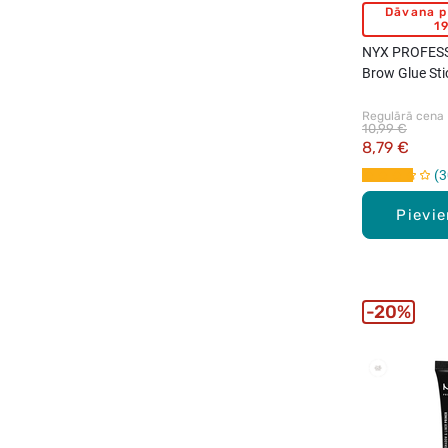
Dāvana p
19
NYX PROFES
Brow Glue Sti
Regulārā cena
10,99 €
8,79 €
3
Pievi
20%