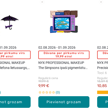
New
New
 01.09.2026
02.08.2026 - 01.09.2026
02.08.
ar pirkumu virs
Dāvana par pirkumu virs
Dāv
,99 eiro!
19,99 eiro!
SIONAL MAKEUP
NYX PROFESSIONAL MAKEUP
NYX P
efona lietussargs,
The Simpsons īpaši pigmentētu
Precisi
suārs, 1gab.
acu ēnu palete, 1gab.
Toņi: 6
Regulārā cena
Regulār
19,99 €
13,59 
9,99 €
10,85
0
enot grozam
Pievienot grozam
P