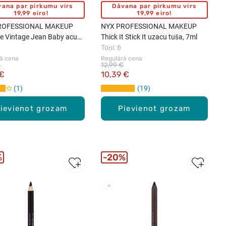
ana par pirkumu virs
Dāvana par pirkumu virs
19,99 eiro!
19,99 eiro!
ROFESSIONAL MAKEUP
NYX PROFESSIONAL MAKEUP
te Vintage Jean Baby acu
Thick It Stick It uzacu tuša, 7ml
ete, 16x0.8g
Toņi: 6
ā cena
Regulārā cena
€
12,99 €
 €
10,39 €
1
19
ievienot grozam
Pievienot grozam
%
20%