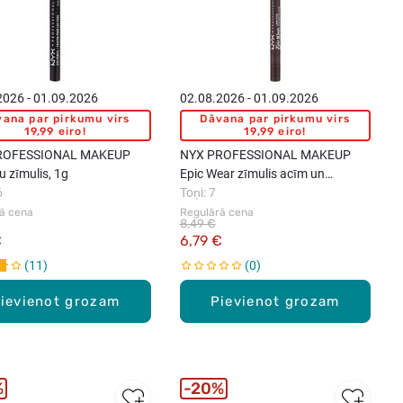
2026 - 01.09.2026
02.08.2026 - 01.09.2026
ana par pirkumu virs
Dāvana par pirkumu virs
19,99 eiro!
19,99 eiro!
ROFESSIONAL MAKEUP
NYX PROFESSIONAL MAKEUP
u zīmulis, 1g
Epic Wear zīmulis acīm un
6
ķermenim, 1.22g
Toņi: 7
ā cena
Regulārā cena
8,49 €
€
6,79 €
11
0
ievienot grozam
Pievienot grozam
%
20%