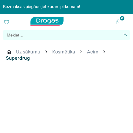
Bezmaksas piegāde jebkuram pirkumam!
0
Uz sākumu
Kosmētika
Acīm
Superdrug