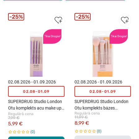
25%
25%
Tikai Drogās!
Tikai Drogās!
02.08.2026 - 01.09.2026
02.08.2026 - 01.09.2026
02.08-01.09
02.08-01.09
SUPERDRUG Studio London
SUPERDRUG Studio London
Otu komplekts acu make up
Otu komplekts bāzes
Regulārā cena
Regulārā cena
veidošanai, 4gab.
kosmētikas uzklāšanai,
11,99 €
7,99 €
4gab.
8,99 €
5,99 €
0
0