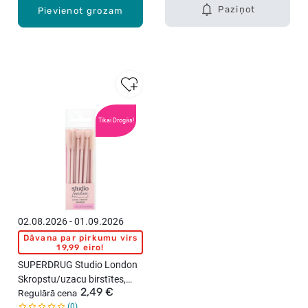
Paziņot
Pievienot grozam
Tikai Drogās!
02.08.2026 - 01.09.2026
Dāvana par pirkumu virs
19,99 eiro!
SUPERDRUG Studio London
Skropstu/uzacu birstītes,
2,49 €
12gab.
Regulārā cena
0