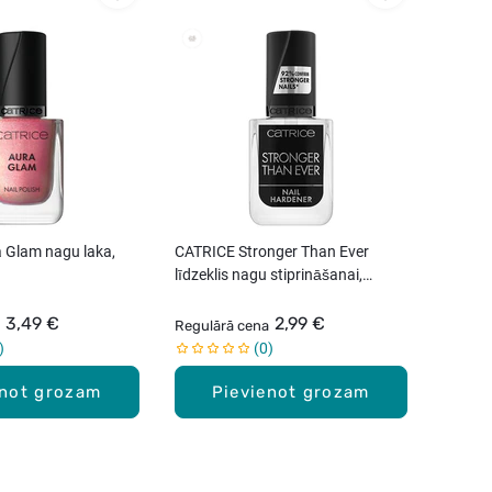
 Glam nagu laka,
CATRICE Stronger Than Ever
līdzeklis nagu stiprināšanai,
10.5ml
3,49 €
2,99 €
Regulārā cena
0
enot grozam
Pievienot grozam