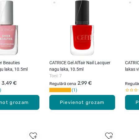
r Beauties
CATRICE Gel Affair Nail Lacquer
CATRIC
gu laka, 10.5ml
nagu laka, 10.5ml
lakas v
Toņi: 7
3,49 €
2,99 €
Regulārā cena
Regulā
1
enot grozam
Pievienot grozam
P