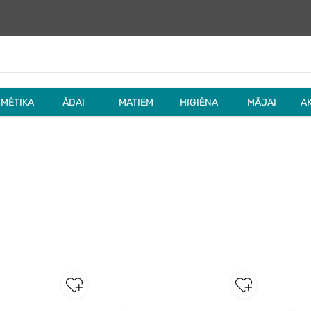
MĒTIKA
ĀDAI
MATIEM
HIGIĒNA
MĀJAI
A