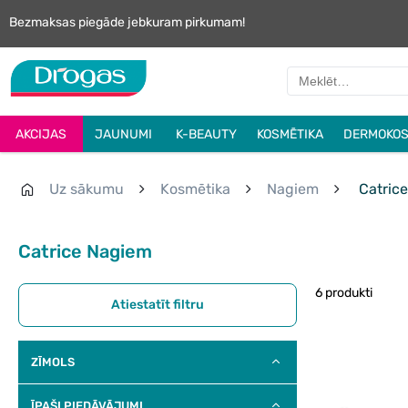
Bezmaksas piegāde jebkuram pirkumam!
AKCIJAS
JAUNUMI
K-BEAUTY
KOSMĒTIKA
DERMOKOS
Uz sākumu
Kosmētika
Nagiem
Catrice
Catrice Nagiem
6 produkti
Atiestatīt filtru
ZĪMOLS
ĪPAŠI PIEDĀVĀJUMI