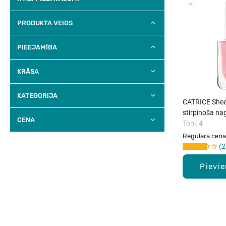
PRODUKTA VEIDS
PIEEJAMĪBA
KRĀSA
KATEGORIJA
CATRICE Shee
stirpinoša na
CENA
Toņi: 4
Regulārā cena
2
Pievi