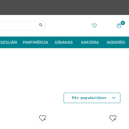
0
KSESUĀRI
PARFIMĒRIJA
DĀVANAS
KARJERA
NODERĪGI