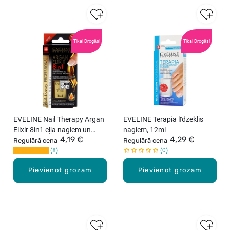
Tikai Drogās!
Tikai Drogās!
EVELINE Nail Therapy Argan
EVELINE Terapia līdzeklis
Elixir 8in1 eļļa nagiem un
nagiem, 12ml
4,19 €
4,29 €
kutikulām, 12ml
Regulārā cena
Regulārā cena
8
0
Pievienot grozam
Pievienot grozam