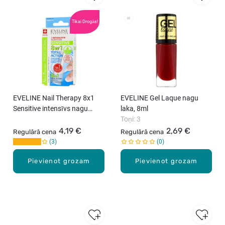
Tikai Drogās!
New
EVELINE Nail Therapy 8x1
EVELINE Gel Laque nagu
Sensitive intensīvs nagu
laka, 8ml
stiprinātājs, 12ml
Toņi: 3
4,19 €
2,69 €
Regulārā cena
Regulārā cena
3
0
Pievienot grozam
Pievienot grozam