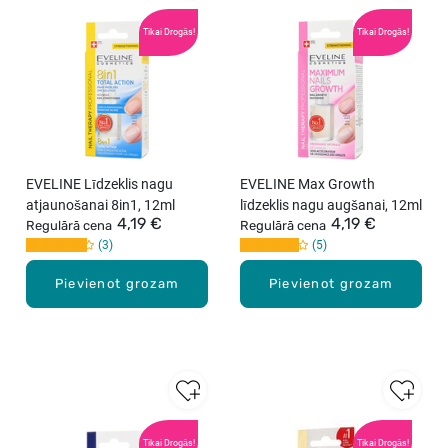
Tikai Drogās!
Tikai Drogās!
EVELINE Līdzeklis nagu
EVELINE Max Growth
atjaunošanai 8in1, 12ml
līdzeklis nagu augšanai, 12ml
4,19 €
4,19 €
Regulārā cena
Regulārā cena
3
5
Pievienot grozam
Pievienot grozam
Tikai Drogās!
Tikai Drogās!