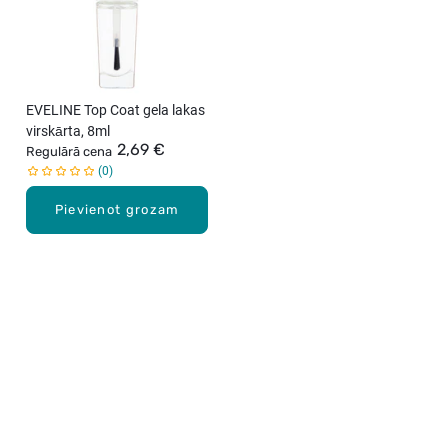
EVELINE Top Coat gela lakas
virskārta, 8ml
2,69 €
Regulārā cena
0
Pievienot grozam
Karjera Drogās
BUJ Biežāk uzdotie jautājumi