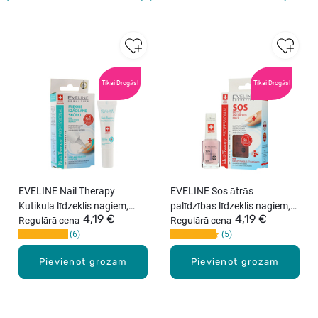
Tikai Drogās!
Tikai Drogās!
EVELINE Nail Therapy
EVELINE Sos ātrās
Kutikula līdzeklis nagiem,
palīdzības līdzeklis nagiem,
4,19 €
4,19 €
12ml
Regulārā cena
12ml
Regulārā cena
6
5
Pievienot grozam
Pievienot grozam