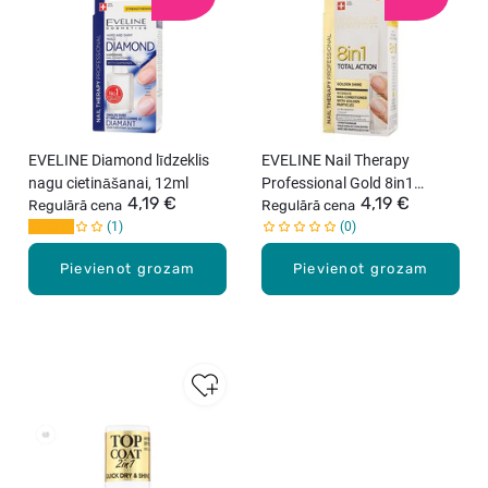
EVELINE Diamond līdzeklis
EVELINE Nail Therapy
nagu cietināšanai, 12ml
Professional Gold 8in1
4,19 €
4,19 €
Regulārā cena
līdzeklis nagu atjaunošanai,
Regulārā cena
1
0
12ml
Pievienot grozam
Pievienot grozam
New