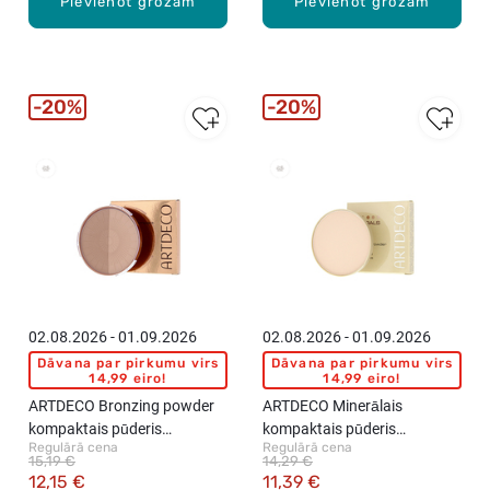
Pievienot grozam
Pievienot grozam
20%
20%
02.08.2026 - 01.09.2026
02.08.2026 - 01.09.2026
Dāvana par pirkumu virs
Dāvana par pirkumu virs
14,99 eiro!
14,99 eiro!
ARTDECO Bronzing powder
ARTDECO Minerālais
kompaktais pūderis
kompaktais pūderis
Regulārā cena
Regulārā cena
uzpildīšanai, 10g
uzpildīšanai, 9g
15,19 €
14,29 €
12,15 €
11,39 €