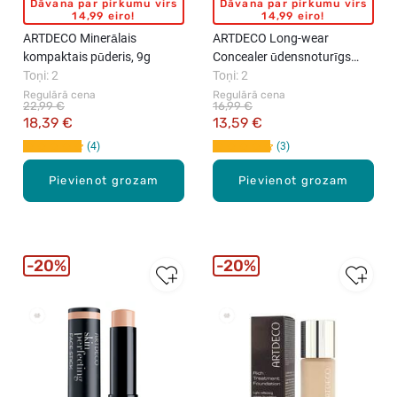
Dāvana par pirkumu virs
Dāvana par pirkumu virs
14,99 eiro!
14,99 eiro!
ARTDECO Minerālais
ARTDECO Long-wear
kompaktais pūderis, 9g
Concealer ūdensnoturīgs
Toņi: 2
konsīleris, 7ml
Toņi: 2
Regulārā cena
Regulārā cena
22,99 €
16,99 €
18,39 €
13,59 €
4
3
Pievienot grozam
Pievienot grozam
20%
20%
New