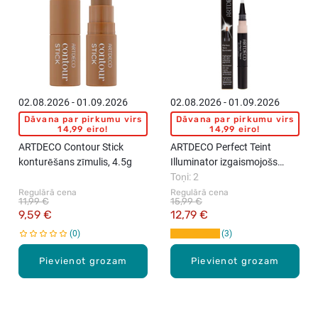
02.08.2026 - 01.09.2026
02.08.2026 - 01.09.2026
Dāvana par pirkumu virs
Dāvana par pirkumu virs
14,99 eiro!
14,99 eiro!
ARTDECO Contour Stick
ARTDECO Perfect Teint
konturēšans zīmulis, 4.5g
Illuminator izgaismojošs
maskējošs krēms, 2ml
Toņi: 2
Regulārā cena
Regulārā cena
11,99 €
15,99 €
9,59 €
12,79 €
0
3
Pievienot grozam
Pievienot grozam