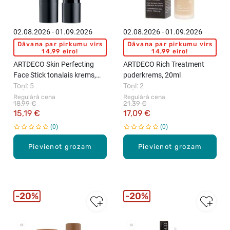
02.08.2026 - 01.09.2026
02.08.2026 - 01.09.2026
Dāvana par pirkumu virs
Dāvana par pirkumu virs
14,99 eiro!
14,99 eiro!
ARTDECO Skin Perfecting
ARTDECO Rich Treatment
Face Stick tonālais krēms,
pūderkrēms, 20ml
11g
Toņi: 5
Toņi: 2
Regulārā cena
Regulārā cena
18,99 €
21,39 €
15,19 €
17,09 €
0
0
Pievienot grozam
Pievienot grozam
20%
20%