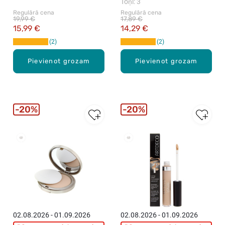
klājums, 15ml
25ml
Toņi: 3
Regulārā cena
Regulārā cena
19,99 €
17,89 €
15,99 €
14,29 €
2
2
Pievienot grozam
Pievienot grozam
20%
20%
02.08.2026 - 01.09.2026
02.08.2026 - 01.09.2026