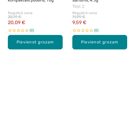
kompaktais pūderis, 10g
sārtums, 4.5g
Toņi: 2
Regulārā cena
Regulārā cena
25,19 €
11,99 €
20,09 €
9,59 €
0
0
Pievienot grozam
Pievienot grozam
Karjera Drogās
BUJ Biežāk uzdotie jautājumi
Lietošanas noteikumi