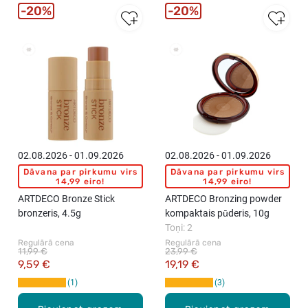
20%
20%
02.08.2026 - 01.09.2026
02.08.2026 - 01.09.2026
Dāvana par pirkumu virs
Dāvana par pirkumu virs
14,99 eiro!
14,99 eiro!
ARTDECO Bronze Stick
ARTDECO Bronzing powder
bronzeris, 4.5g
kompaktais pūderis, 10g
Toņi: 2
Regulārā cena
Regulārā cena
11,99 €
23,99 €
9,59 €
19,19 €
1
3