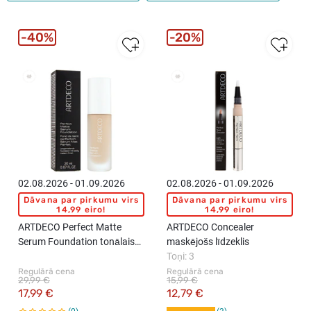
40%
20%
02.08.2026 - 01.09.2026
02.08.2026 - 01.09.2026
Dāvana par pirkumu virs
Dāvana par pirkumu virs
14,99 eiro!
14,99 eiro!
ARTDECO Perfect Matte
ARTDECO Concealer
Serum Foundation tonālais
maskējošs līdzeklis
krēms, 20ml
Toņi: 3
Regulārā cena
Regulārā cena
29,99 €
15,99 €
17,99 €
12,79 €