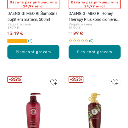
Dāvana par pirkumu virs
Dāvana par pirkumu virs
24,99 eiro!
24,99 eiro!
DAENG GI MEO RI Šampūns
DAENG GI MEO RI Honey
bojātiem matiem, 500ml
Therapy Plus kondicionieris
Regulārā cena
Regulārā cena
matiem, 500ml
17,99 €
15,99 €
13,49 €
11,99 €
1
0
Pievienot grozam
Pievienot grozam
25%
25%