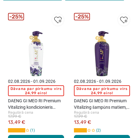
25%
25%
02.08.2026 - 01.09.2026
02.08.2026 - 01.09.2026
Dāvana par pirkumu virs
Dāvana par pirkumu virs
24,99 eiro!
24,99 eiro!
DAENG GI MEO RI Premium
DAENG GI MEO RI Premium
Vitalizing kondicionieris
Vitalizing šampūns matiem,
Regulārā cena
Regulārā cena
matiem, 500ml
500ml
17,99 €
17,99 €
13,49 €
13,49 €
1
2