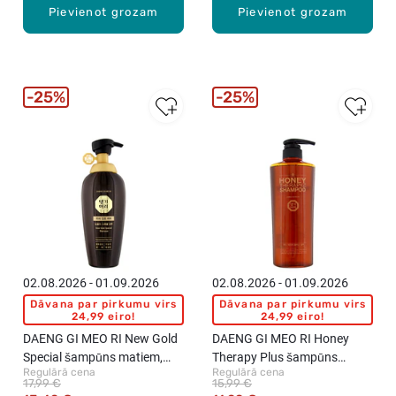
Pievienot grozam
Pievienot grozam
25%
25%
02.08.2026 - 01.09.2026
02.08.2026 - 01.09.2026
Dāvana par pirkumu virs
Dāvana par pirkumu virs
24,99 eiro!
24,99 eiro!
DAENG GI MEO RI New Gold
DAENG GI MEO RI Honey
Special šampūns matiem,
Therapy Plus šampūns
Regulārā cena
Regulārā cena
500ml
matiem, 500ml
17,99 €
15,99 €