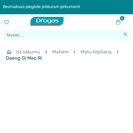
Bezmaksas piegāde jebkuram pirkumam!
0
Uz sākumu
Matiem
Matu kopšana
Daeng Gi Meo Ri