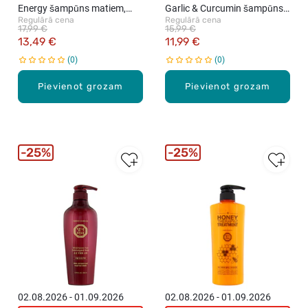
Energy šampūns matiem,
Garlic & Curcumin šampūns
Regulārā cena
Regulārā cena
500ml
matiem, 500ml
17,99 €
15,99 €
13,49 €
11,99 €
0
0
Pievienot grozam
Pievienot grozam
25%
25%
02.08.2026 - 01.09.2026
02.08.2026 - 01.09.2026