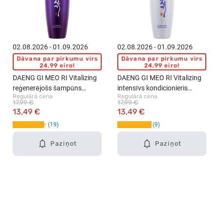
02.08.2026 - 01.09.2026
02.08.2026 - 01.09.2026
Dāvana par pirkumu virs
Dāvana par pirkumu virs
24,99 eiro!
24,99 eiro!
DAENG GI MEO RI Vitalizing
DAENG GI MEO RI Vitalizing
reģenerējošs šampūns
intensīvs kondicionieris
Regulārā cena
Regulārā cena
matiem, 500ml
matiem, 500ml
17,99 €
17,99 €
13,49 €
13,49 €
19
9
Paziņot
Paziņot