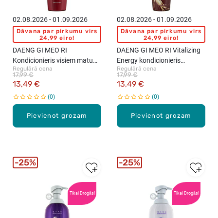
02.08.2026 - 01.09.2026
02.08.2026 - 01.09.2026
Dāvana par pirkumu virs
Dāvana par pirkumu virs
24,99 eiro!
24,99 eiro!
DAENG GI MEO RI
DAENG GI MEO RI Vitalizing
Kondicionieris visiem matu
Energy kondicionieris
Regulārā cena
Regulārā cena
tipiem, 500ml
matiem, 500ml
17,99 €
17,99 €
13,49 €
13,49 €
0
0
Pievienot grozam
Pievienot grozam
25%
25%
Tikai Drogās!
Tikai Drogās!