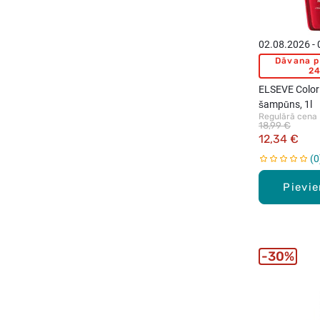
02.08.2026 -
Dāvana p
24
ELSEVE Color 
šampūns, 1l
Regulārā cena
18,99 €
12,34 €
0
Pievi
30%