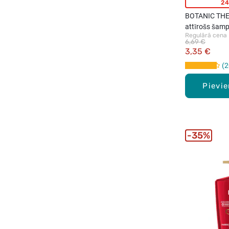
24
BOTANIC THE
attīrošs šam
Regulārā cena
6,69 €
3,35 €
2
Pievi
35%