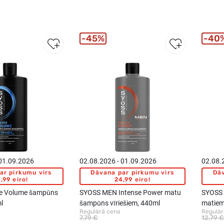
45%
40
 01.09.2026
02.08.2026 - 01.09.2026
02.08.
ar pirkumu virs
Dāvana par pirkumu virs
Dāv
,99 eiro!
24,99 eiro!
se Volume šampūns
SYOSS MEN Intense Power matu
SYOSS 
l
šampūns vīriešiem, 440ml
matiem
Regulārā cena
Regulār
7,79 €
12,79 €