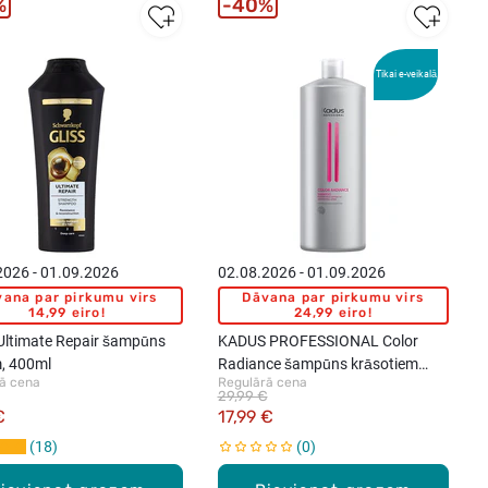
%
40%
Tikai e-veikalā
2026 - 01.09.2026
02.08.2026 - 01.09.2026
ana par pirkumu virs
Dāvana par pirkumu virs
14,99 eiro!
24,99 eiro!
Ultimate Repair šampūns
KADUS PROFESSIONAL Color
, 400ml
Radiance šampūns krāsotiem
ā cena
Regulārā cena
matiem, 1000ml
29,99 €
€
17,99 €
18
0