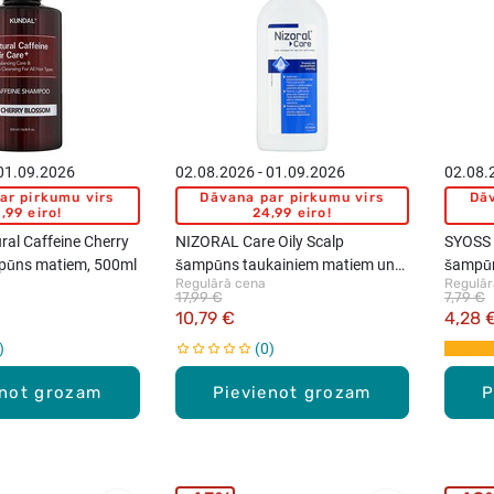
 01.09.2026
02.08.2026 - 01.09.2026
02.08.
ar pirkumu virs
Dāvana par pirkumu virs
Dāv
,99 eiro!
24,99 eiro!
al Caffeine Cherry
NIZORAL Care Oily Scalp
SYOSS 
pūns matiem, 500ml
šampūns taukainiem matiem un
šampūn
Regulārā cena
Regulār
galvas ādai, 200ml
17,99 €
7,79 €
10,79 €
4,28 
0
enot grozam
Pievienot grozam
P