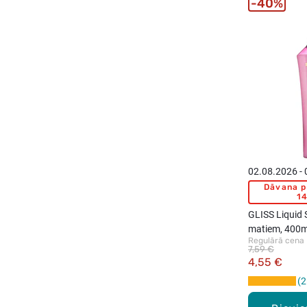
40%
02.08.2026 -
Dāvana p
14
GLISS Liquid 
matiem, 400m
Regulārā cena
7,59 €
4,55 €
2