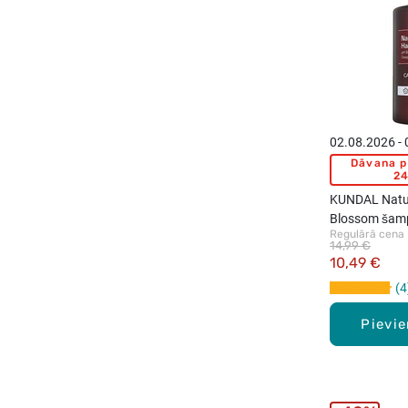
02.08.2026 -
Dāvana p
24
KUNDAL Natur
Blossom šam
Regulārā cena
14,99 €
10,49 €
4
Pievi