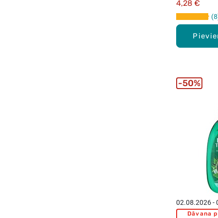
4,28 €
8
Pievi
50%
02.08.2026 -
Dāvana p