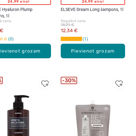
24,99 eiro!
24,99 eiro!
 Hyaluron Plump
ELSEVE Dream Long šampūns, 1l
s, 1l
ā cena
Regulārā cena
18,99 €
 €
12,34 €
0
1
ievienot grozam
Pievienot grozam
%
30%