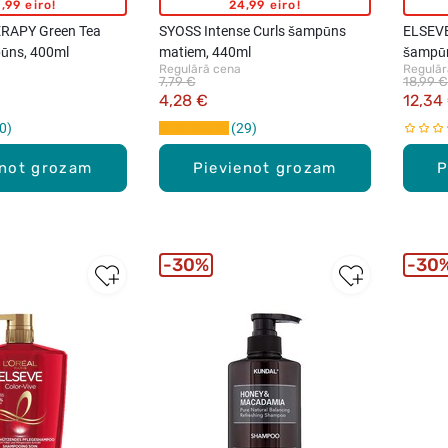
,99 eiro!
24,99 eiro!
RAPY Green Tea
SYOSS Intense Curls šampūns
ELSEVE
pūns, 400ml
matiem, 440ml
šampūn
Regulārā cena
Regulār
7,79 €
18,99 €
4,28 €
12,34
0
29
enot grozam
Pievienot grozam
P
30%
30