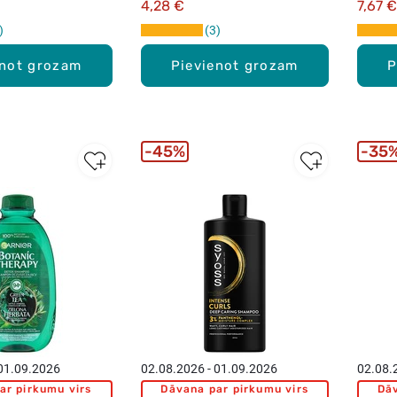
4,28 €
7,67 €
3
enot grozam
Pievienot grozam
P
45%
35
 01.09.2026
02.08.2026 - 01.09.2026
02.08.
ar pirkumu virs
Dāvana par pirkumu virs
Dāv