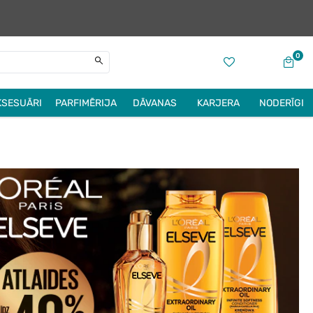
0
KSESUĀRI
PARFIMĒRIJA
DĀVANAS
KARJERA
NODERĪGI