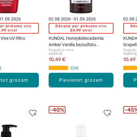
 01.09.2026
02.08.2026 - 01.09.2026
02.08.
ar pirkumu virs
Dāvana par pirkumu virs
Dāv
,99 eiro!
24,99 eiro!
Vive UV-filtru
KUNDAL Honey&Macadamia
KUNDA
Amber Vanilla bezsulfātu
Grapef
Regulārā cena
Regulār
šampūns matiem, 500ml
matiem
14,99 €
14,99 €
10,49 €
10,49
24
enot grozam
Pievienot grozam
P
40%
45