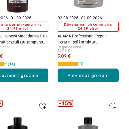
2026 - 01.09.2026
02.08.2026 - 01.09.2026
ana par pirkumu virs
Dāvana par pirkumu virs
24,99 eiro!
24,99 eiro!
L Honey&Macadamia Pink
ALAMA Professional Repair
ruit bezsulfātu šampūns
Keratin Refill struktūru
ā cena
Regulārā cena
, 500ml
atjaunojošs šampūns, 1000ml
12,99 €
 €
9,09 €
14
3
ievienot grozam
Pievienot grozam
%
45%