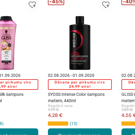
45%
40
 01.09.2026
02.08.2026 - 01.09.2026
02.08.
ar pirkumu virs
Dāvana par pirkumu virs
Dāv
,99 eiro!
24,99 eiro!
Silk šampūns
SYOSS Intense Color šampūns
GLISS 
l
matiem, 440ml
matiem
Regulārā cena
Regulār
7,79 €
7,59 €
4,28 €
4,55 
8
15