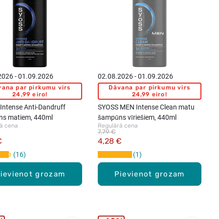
2026 - 01.09.2026
02.08.2026 - 01.09.2026
ana par pirkumu virs
Dāvana par pirkumu virs
24,99 eiro!
24,99 eiro!
Intense Anti-Dandruff
SYOSS MEN Intense Clean matu
s matiem, 440ml
šampūns vīriešiem, 440ml
ā cena
Regulārā cena
7,79 €
€
4,28 €
16
1
ievienot grozam
Pievienot grozam