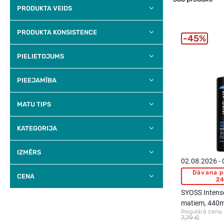
PRODUKTA VEIDS
PRODUKTA KONSISTENCE
45%
PIELIETOJUMS
PIEEJAMĪBA
MATU TIPS
KATEGORIJA
IZMĒRS
02.08.2026 -
Dāvana p
CENA
24
SYOSS Inten
matiem, 440m
Regulārā cena
7,79 €