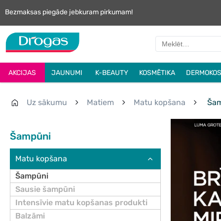
Bezmaksas piegāde jebkuram pirkumam!
AKCIJAS
JAUNUMI
K-BEAUTY
KOSMĒTIKA
DERMOKOS
Uz sākumu
Matiem
Matu kopšana
Šam
Šampūni
Matu kopšana
Šampūni
Sausie šampūni
Intensīvie matu kopšanas produkti
Balzāmi