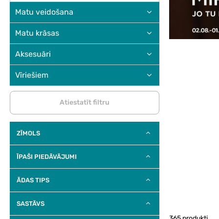
Matu veidošana
Matu krāsas
Aksesuāri
Vīriešiem
Atiestatīt filtru
ZĪMOLS
ĪPAŠI PIEDĀVĀJUMI
ĀDAS TIPS
SASTĀVS
365 produkti