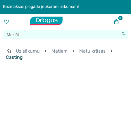
Bezmaksas piegāde jebkuram pirkumam!
0
Uz sākumu
Matiem
Matu krāsas
Casting