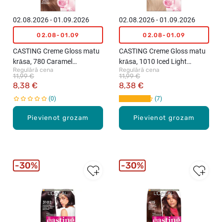
02.08.2026 - 01.09.2026
02.08.2026 - 01.09.2026
02.08-01.09
02.08-01.09
CASTING Creme Gloss matu
CASTING Creme Gloss matu
krāsa, 780 Caramel
krāsa, 1010 Iced Light
Regulārā cena
Regulārā cena
Moccaccino
Blonde
11,99 €
11,99 €
8,38 €
8,38 €
0
7
Pievienot grozam
Pievienot grozam
30%
30%