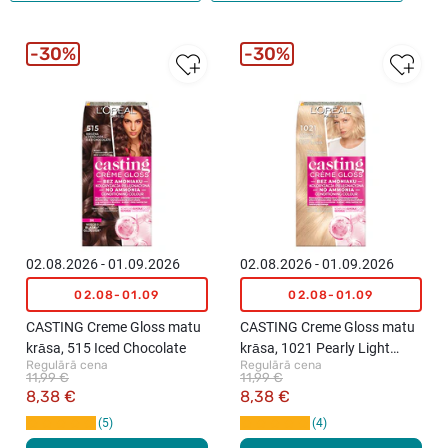
30%
30%
02.08.2026 - 01.09.2026
02.08.2026 - 01.09.2026
02.08-01.09
02.08-01.09
CASTING Creme Gloss matu
CASTING Creme Gloss matu
krāsa, 515 Iced Chocolate
krāsa, 1021 Pearly Light
Regulārā cena
Regulārā cena
Blonde
11,99 €
11,99 €
8,38 €
8,38 €
5
4