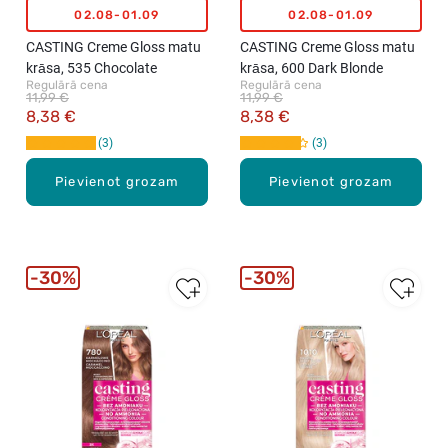
02.08-01.09
02.08-01.09
CASTING Creme Gloss matu
CASTING Creme Gloss matu
krāsa, 535 Chocolate
krāsa, 600 Dark Blonde
Regulārā cena
Regulārā cena
11,99 €
11,99 €
8,38 €
8,38 €
3
3
Pievienot grozam
Pievienot grozam
30%
30%