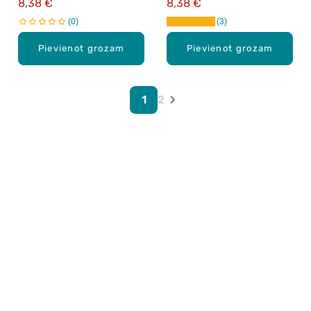
8,38 €
8,38 €
0
3
Pievienot grozam
Pievienot grozam
1
2
Karjera Drogās
BUJ Biežāk uzdotie jautājumi
Lietošanas noteikumi