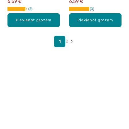
6,59 €
6,59 €
3
3
Pievienot grozam
Pievienot grozam
1
2
Karjera Drogās
BUJ Biežāk uzdotie jautājumi
Lietošanas noteikumi