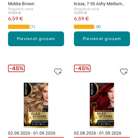
Mokka Brown
krāsa, 7-56 Ashy Medium
Regulārā cena
Regulārā cena
Blond
11,99 €
11,99 €
6,59 €
6,59 €
1
8
Pievienot grozam
Pievienot grozam
45%
45%
02.08.2026 - 01.09.2026
02.08.2026 - 01.09.2026