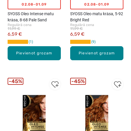
02.08-01.09
02.08-01.09
SYOSS Oleo Intense matu
SYOSS Oleo matu krāsa, 5-92
krāsa, 8-68 Pale Sand
Bright Red
Regulārā cena
Regulārā cena
11,99 €
11,99 €
6,59 €
6,59 €
1
9
Pievienot grozam
Pievienot grozam
45%
45%