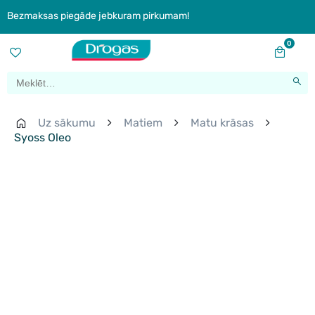
Bezmaksas piegāde jebkuram pirkumam!
0
Uz sākumu
Matiem
Matu krāsas
Syoss Oleo