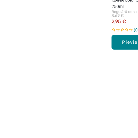
250ml
Regulārā cena
3,69 €
2,95 €
0
Pievi