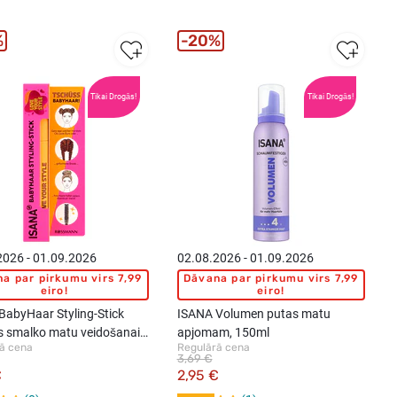
%
20%
Tikai Drogās!
Tikai Drogās!
2026 - 01.09.2026
02.08.2026 - 01.09.2026
a par pirkumu virs 7,99
Dāvana par pirkumu virs 7,99
eiro!
eiro!
BabyHaar Styling-Stick
ISANA Volumen putas matu
is smalko matu veidošanai,
apjomam, 150ml
ā cena
Regulārā cena
3,69 €
€
2,95 €