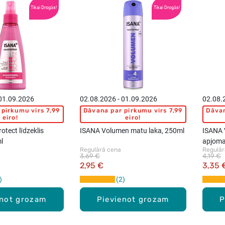
Tikai Drogās!
Tikai Drogās!
 01.09.2026
02.08.2026 - 01.09.2026
02.08.
pirkumu virs 7,99
Dāvana par pirkumu virs 7,99
Dāvan
eiro!
eiro!
tect līdzeklis
ISANA Volumen matu laka, 250ml
ISANA 
l
apjoma
Regulārā cena
Regulār
3,69 €
4,19 €
2,95 €
3,35 
2
enot grozam
Pievienot grozam
P