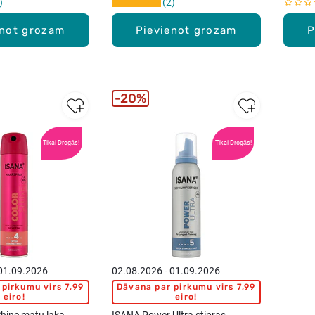
2
enot grozam
Pievienot grozam
P
20%
Tikai Drogās!
Tikai Drogās!
 01.09.2026
02.08.2026 - 01.09.2026
pirkumu virs 7,99
Dāvana par pirkumu virs 7,99
eiro!
eiro!
hine matu laka,
ISANA Power Ultra stipras