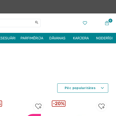
0
KSESUĀRI
PARFIMĒRIJA
DĀVANAS
KARJERA
NODERĪGI
%
20%