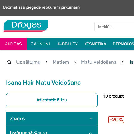
Bezmaksas piegāde jebkuram pirkumam!
AKCIJAS
JAUNUMI
K-BEAUTY
KOSMĒTIKA
DERMOKOS
Uz sākumu
Matiem
Matu veidošana
Is
Isana Hair Matu Veidošana
10 produkti
Atiestatīt filtru
20%
ZĪMOLS
ĪPAŠI PIEDĀVĀJUMI