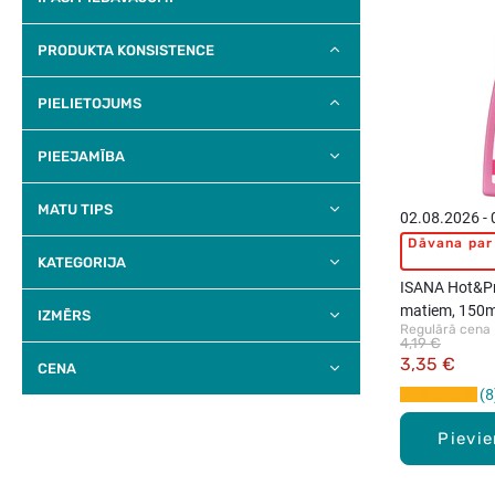
PRODUKTA KONSISTENCE
PIELIETOJUMS
PIEEJAMĪBA
MATU TIPS
02.08.2026 -
Dāvana par 
KATEGORIJA
ISANA Hot&Pro
matiem, 150m
IZMĒRS
Regulārā cena
4,19 €
3,35 €
CENA
8
Pievi