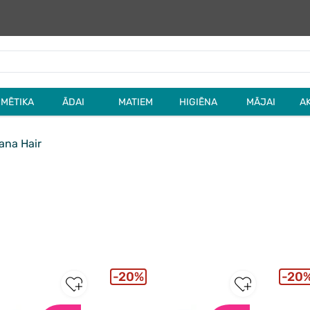
MĒTIKA
ĀDAI
MATIEM
HIGIĒNA
MĀJAI
A
ana Hair
20%
20