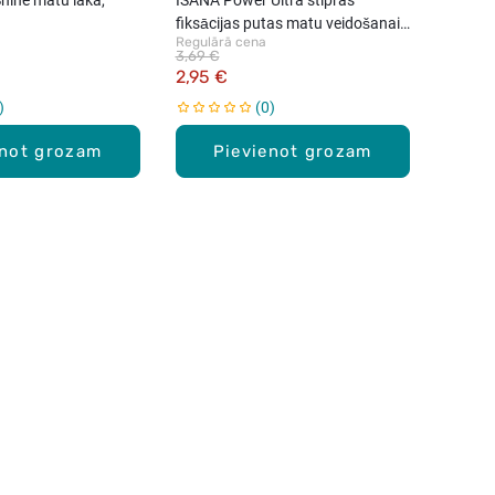
fiksācijas putas matu veidošanai,
Regulārā cena
150ml
3,69 €
2,95 €
0
enot grozam
Pievienot grozam