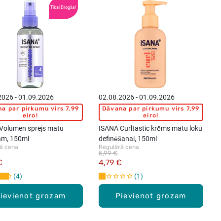
Tikai Drogās!
2026 - 01.09.2026
02.08.2026 - 01.09.2026
a par pirkumu virs 7,99
Dāvana par pirkumu virs 7,99
eiro!
eiro!
Volumen sprejs matu
ISANA Curltastic krēms matu loku
m, 150ml
definēšanai, 150ml
ā cena
Regulārā cena
5,99 €
€
4,79 €
4
1
ievienot grozam
Pievienot grozam