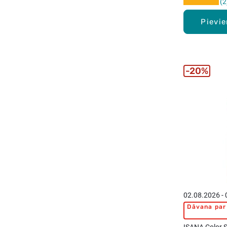
2
Pievi
20%
02.08.2026 -
Dāvana par 
ISANA Color S