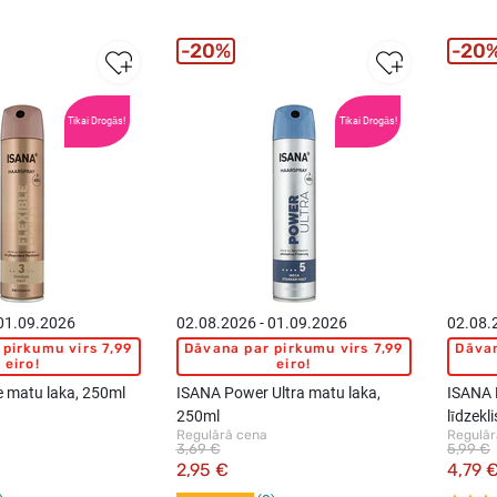
20%
20
Tikai Drogās!
Tikai Drogās!
 01.09.2026
02.08.2026 - 01.09.2026
02.08.
pirkumu virs 7,99
Dāvana par pirkumu virs 7,99
Dāvan
eiro!
eiro!
e matu laka, 250ml
ISANA Power Ultra matu laka,
ISANA 
250ml
līdzekl
Regulārā cena
Regulār
10ml
3,69 €
5,99 €
2,95 €
4,79 