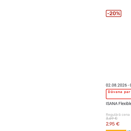
20%
02.08.2026 -
Dāvana par 
ISANA Flexibl
Regulārā cena
3,69 €
2,95 €