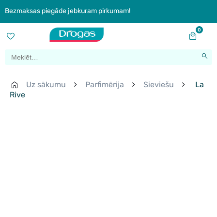
Bezmaksas piegāde jebkuram pirkumam!
0
Uz sākumu
Parfimērija
Sieviešu
La
Rive