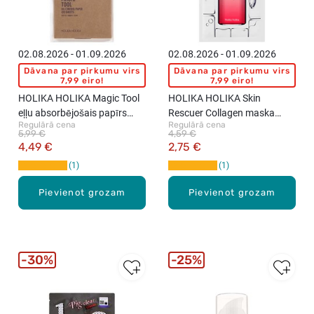
02.08.2026 - 01.09.2026
02.08.2026 - 01.09.2026
Dāvana par pirkumu virs
Dāvana par pirkumu virs
7,99 eiro!
7,99 eiro!
HOLIKA HOLIKA Magic Tool
HOLIKA HOLIKA Skin
eļļu absorbējošais papīrs
Rescuer Collagen maska
Regulārā cena
Regulārā cena
ādai, 100 lapiņas
sejai, 20ml
5,99 €
4,59 €
4,49 €
2,75 €
1
1
Pievienot grozam
Pievienot grozam
30%
25%