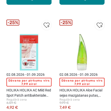
25%
25%
02.08.2026 - 01.09.2026
02.08.2026 - 01.09.2026
Dāvana par pirkumu virs
Dāvana par pirkumu virs
7,99 eiro!
7,99 eiro!
HOLIKA HOLIKA AC Mild Red
HOLIKA HOLIKA Aloe Facial
Spot Patch antibakteriālie
sejas mazgāšanas putas,
Regulārā cena
Regulārā cena
plāksteri (patči) punktveida
150ml
6,59 €
9,99 €
iekaisumu ārstēšanai,
4,92 €
7,49 €