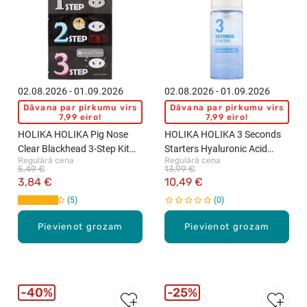
02.08.2026 - 01.09.2026
02.08.2026 - 01.09.2026
Dāvana par pirkumu virs
Dāvana par pirkumu virs
7,99 eiro!
7,99 eiro!
HOLIKA HOLIKA Pig Nose
HOLIKA HOLIKA 3 Seconds
Clear Blackhead 3-Step Kit
Starters Hyaluronic Acid
Regulārā cena
Regulārā cena
deguna maska ar kokogli
mitrinošs serums-starteris
5,49 €
13,99 €
sejas ādai, 150ml
3,84 €
10,49 €
5
0
Pievienot grozam
Pievienot grozam
40%
25%