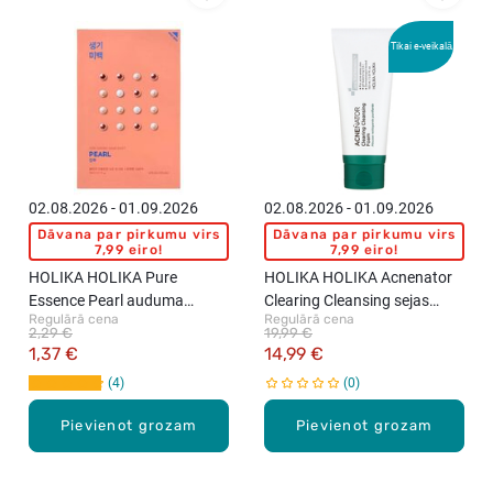
Tikai e-veikalā
02.08.2026 - 01.09.2026
02.08.2026 - 01.09.2026
Dāvana par pirkumu virs
Dāvana par pirkumu virs
7,99 eiro!
7,99 eiro!
HOLIKA HOLIKA Pure
HOLIKA HOLIKA Acnenator
Essence Pearl auduma
Clearing Cleansing sejas
Regulārā cena
Regulārā cena
maska sejai, 23ml
mazgāšanas putas, 150ml
2,29 €
19,99 €
1,37 €
14,99 €
4
0
Pievienot grozam
Pievienot grozam