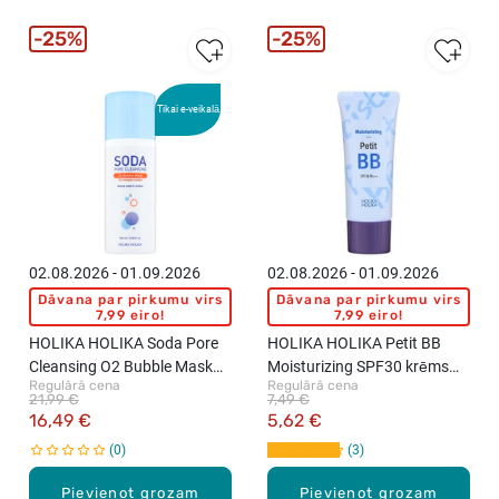
25%
25%
Tikai e-veikalā
02.08.2026 - 01.09.2026
02.08.2026 - 01.09.2026
Dāvana par pirkumu virs
Dāvana par pirkumu virs
7,99 eiro!
7,99 eiro!
HOLIKA HOLIKA Soda Pore
HOLIKA HOLIKA Petit BB
Cleansing O2 Bubble Mask
Moisturizing SPF30 krēms
Regulārā cena
Regulārā cena
skābekļa maska sejai, 100ml
sejai, 30ml
21,99 €
7,49 €
16,49 €
5,62 €
0
3
Pievienot grozam
Pievienot grozam