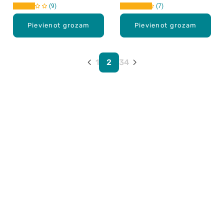
12gab.
9
7
Pievienot grozam
Pievienot grozam
1
2
3
4
Karjera Drogās
BUJ Biežāk uzdotie jautājumi
Lietošanas noteikumi