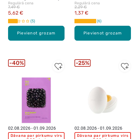
Regulārā cena
Regulārā cena
30ml
maska sejai, 23ml
7,49 €
2,29 €
5,62 €
1,37 €
5
6
Pievienot grozam
Pievienot grozam
40%
25%
02.08.2026 - 01.09.2026
02.08.2026 - 01.09.2026
Dāvana par pirkumu virs
Dāvana par pirkumu virs