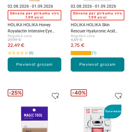
02.08.2026 - 01.09.2026
02.08.2026 - 01.09.2026
Dāvana par pirkumu virs
Dāvana par pirkumu virs
7,99 eiro!
7,99 eiro!
HOLIKA HOLIKA Honey
HOLIKA HOLIKA Skin
Royalactin Intensive Eye
Rescuer Hyaluronic Acid
Regulārā cena
Regulārā cena
Cream acu krēms, 30ml
maska sejai, 20ml
29,99 €
4,59 €
22,49 €
2,75 €
0
1
Pievienot grozam
Pievienot grozam
25%
40%
Tikai e-veikalā