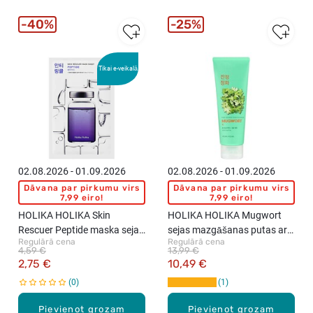
40%
25%
Tikai e-veikalā
02.08.2026 - 01.09.2026
02.08.2026 - 01.09.2026
Dāvana par pirkumu virs
Dāvana par pirkumu virs
7,99 eiro!
7,99 eiro!
HOLIKA HOLIKA Skin
HOLIKA HOLIKA Mugwort
Rescuer Peptide maska sejai,
sejas mazgāšanas putas ar
Regulārā cena
Regulārā cena
20ml
vērmeles ekstraktu, 150ml
4,59 €
13,99 €
2,75 €
10,49 €
0
1
Pievienot grozam
Pievienot grozam