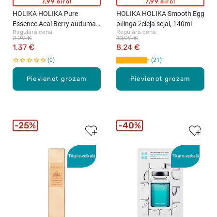
7,99 eiro!
7,99 eiro!
HOLIKA HOLIKA Pure
HOLIKA HOLIKA Smooth Egg
Essence Acai Berry auduma
pīlinga želeja sejai, 140ml
Regulārā cena
Regulārā cena
maska sejai, 23ml
2,29 €
10,99 €
1,37 €
8,24 €
0
21
Pievienot grozam
Pievienot grozam
25%
40%
Tikai e-veikalā
Tikai e-veikalā