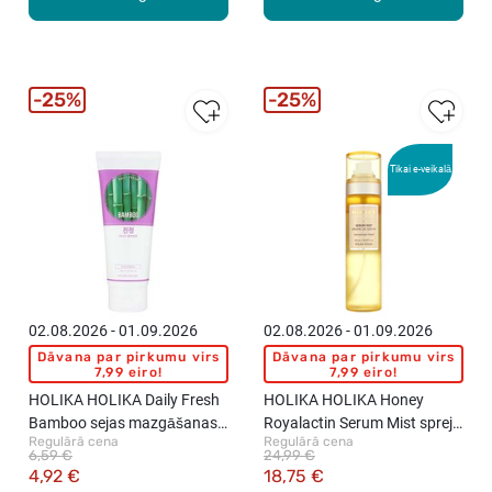
25%
25%
Tikai e-veikalā
02.08.2026 - 01.09.2026
02.08.2026 - 01.09.2026
Dāvana par pirkumu virs
Dāvana par pirkumu virs
7,99 eiro!
7,99 eiro!
HOLIKA HOLIKA Daily Fresh
HOLIKA HOLIKA Honey
Bamboo sejas mazgāšanas
Royalactin Serum Mist sprejs
Regulārā cena
Regulārā cena
putas, 150ml
sejai, 120ml
6,59 €
24,99 €
4,92 €
18,75 €