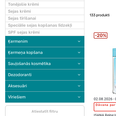
Tonējošie krēmi
Sejas krēmi
133 produkti
Sejas tīrīšanai
Speciālie sejas kopšanas līdzekļi
SPF sejas krēmi
20%
Ķermenim
Ķermeņa kopšana
Sauļošanās kosmētika
Dezodoranti
Aksesuāri
Vīriešiem
02.08.2026 -
Dāvana par 
Atiestatīt filtru
ISANA Reine H