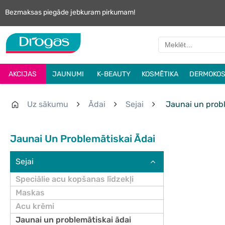
Bezmaksas piegāde jebkuram pirkumam!
AKCIJAS
JAUNUMI
K-BEAUTY
KOSMĒTIKA
DERMOKOS
Uz sākumu
Ādai
Sejai
Jaunai un probl
Jaunai Un Problemātiskai Ādai
Sejai
Speciālie acu kopšanas līdzekļi
Maskas
Acu krēmi
Jaunai un problemātiskai ādai