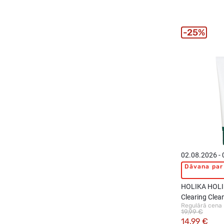
25%
02.08.2026 -
Dāvana par 
HOLIKA HOLI
Clearing Clea
Regulārā cena
mazgāšanas 
19,99 €
14,99 €