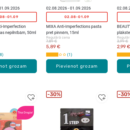
 01.09.2026
02.08.2026 - 01.09.2026
02.08.
.08-01.09
02.08-01.09
i-Imperfection
MIXA Anti-Imperfections pasta
BEAUT
as nepilnībām, 50ml
pret pinnēm, 15ml
plākst
Regulārā cena
Regulār
7,89 €
3,99 €
5,89 €
2,99 
8
1
enot grozam
Pievienot grozam
P
30%
30
Tikai Drogās!