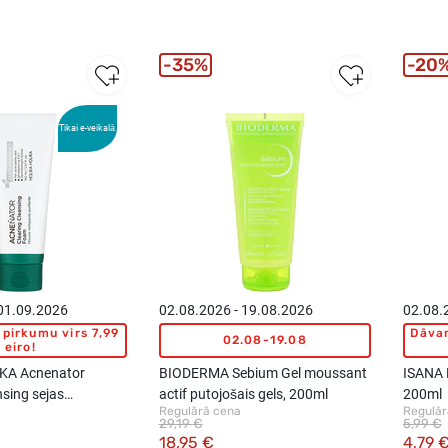
35%
20
Tikai e-veikalā
 01.09.2026
02.08.2026 - 19.08.2026
02.08.
pirkumu virs 7,99
Dāvan
02.08-19.08
eiro!
KA Acnenator
BIODERMA Sebium Gel moussant
ISANA P
nsing sejas
actif putojošais gels, 200ml
200ml
Regulārā cena
Regulār
putas, 150ml
29,19 €
5,99 €
18,95 €
4,79 