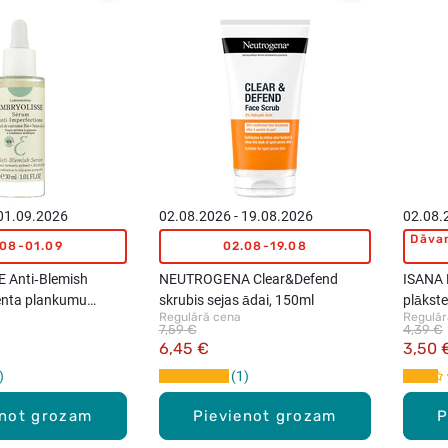
 01.09.2026
02.08.2026 - 19.08.2026
02.08.
Dāvan
.08-01.09
02.08-19.08
 Anti‑Blemish
NEUTROGENA Clear&Defend
ISANA R
enta plankumu
skrubis sejas ādai, 150ml
plākste
Regulārā cena
Regulār
 30ml
7,59 €
4,39 €
6,45 €
3,50 
1
enot grozam
Pievienot grozam
P