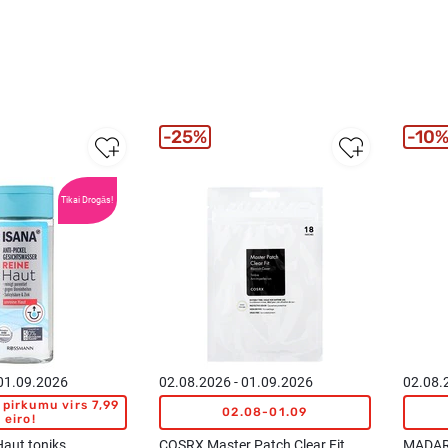
25%
10
Tikai Drogās!
 01.09.2026
02.08.2026 - 01.09.2026
02.08.
pirkumu virs 7,99
02.08-01.09
eiro!
aut toniks
COSRX Master Patch Clear Fit
MADARA