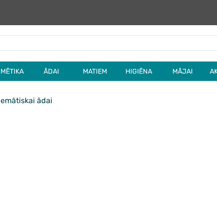
MĒTIKA
ĀDAI
MATIEM
HIGIĒNA
MĀJAI
A
emātiskai ādai