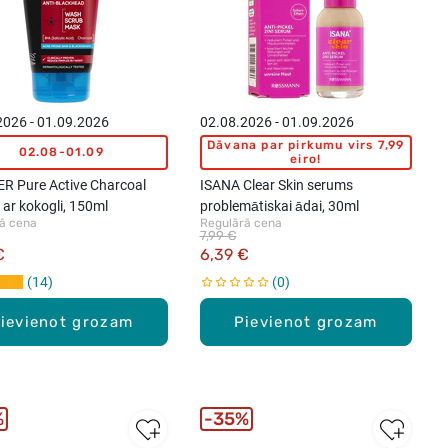
2026 - 01.09.2026
02.08.2026 - 01.09.2026
Dāvana par pirkumu virs 7,99
02.08-01.09
eiro!
R Pure Active Charcoal
ISANA Clear Skin serums
 ar kokogli, 150ml
problemātiskai ādai, 30ml
ā cena
Regulārā cena
7,99 €
€
6,39 €
14
0
ievienot grozam
Pievienot grozam
%
35%