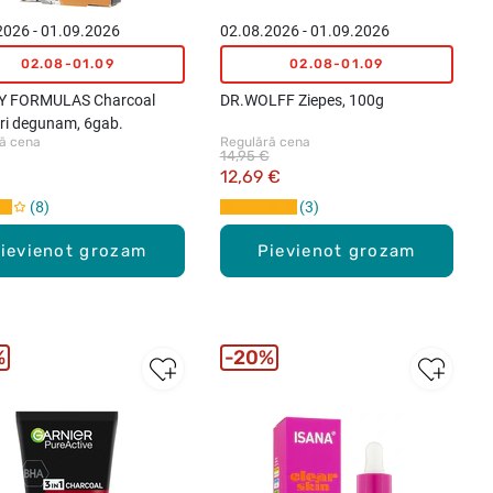
2026 - 01.09.2026
02.08.2026 - 01.09.2026
02.08-01.09
02.08-01.09
Y FORMULAS Charcoal
DR.WOLFF Ziepes, 100g
eri degunam, 6gab.
ā cena
Regulārā cena
14,95 €
€
12,69 €
8
3
ievienot grozam
Pievienot grozam
%
20%