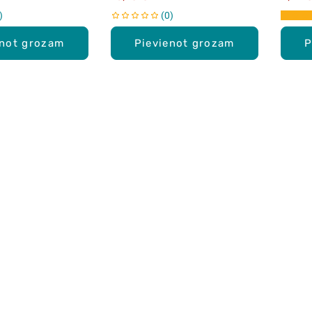
0
enot grozam
Pievienot grozam
P