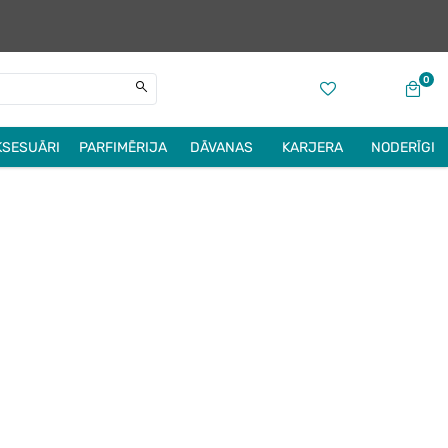
0
KSESUĀRI
PARFIMĒRIJA
DĀVANAS
KARJERA
NODERĪGI