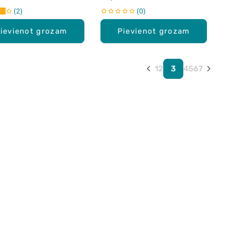
2
0
ievienot grozam
Pievienot grozam
1
2
3
4
5
6
7