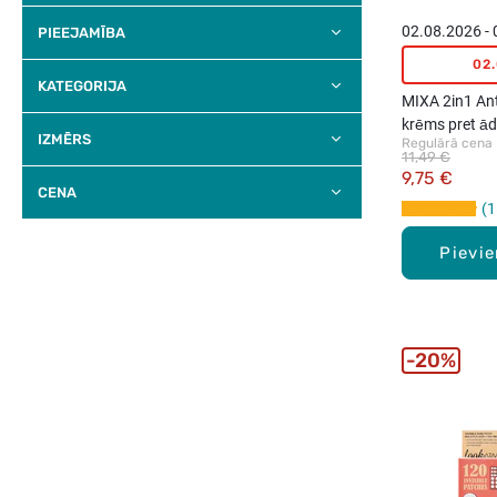
02.08.2026 -
PIEEJAMĪBA
02
KATEGORIJA
MIXA 2in1 Ant
krēms pret ād
IZMĒRS
Regulārā cena
11,49 €
9,75 €
CENA
1
Pievi
20%