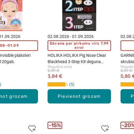
 01.09.2026
02.08.2026 - 01.09.2026
02.08.
Dāvana par pirkumu virs 7,99
.08-01.09
eiro!
visible plāksteri
HOLIKA HOLIKA Pig Nose Clear
GARNIE
 120gab.
Blackhead 3-Step Kit deguna
skrubis
Regulārā cena
Regulār
maska ar kokogli
5,49 €
8,39 €
3,84 €
5,85 
5
enot grozam
Pievienot grozam
P
15%
20