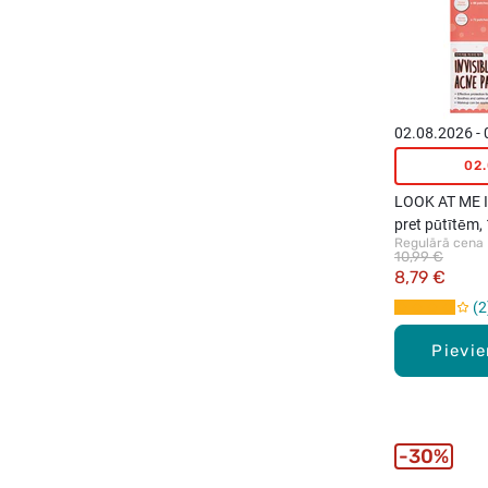
02.08.2026 -
02
LOOK AT ME In
pret pūtītēm,
Regulārā cena
10,99 €
8,79 €
2
Pievi
30%