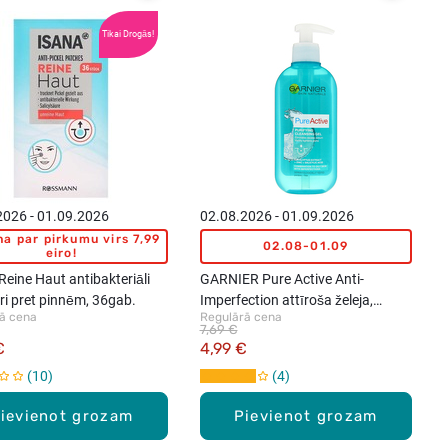
Tikai Drogās!
2026 - 01.09.2026
02.08.2026 - 01.09.2026
a par pirkumu virs 7,99
02.08-01.09
eiro!
eine Haut antibakteriāli
GARNIER Pure Active Anti-
ri pret pinnēm, 36gab.
Imperfection attīroša želeja,
ā cena
Regulārā cena
200ml
7,69 €
€
4,99 €
10
4
ievienot grozam
Pievienot grozam