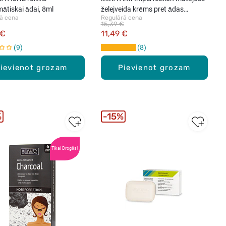
ātiskai ādai, 8ml
želejveida krēms pret ādas
ā cena
Regulārā cena
nepilnībām, 50ml
15,39 €
 €
11,49 €
9
8
ievienot grozam
Pievienot grozam
%
15%
Tikai Drogās!