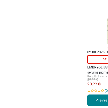
02.08.2026 -
02
EMBRYOLISSE
serums pigm
Regulārā cena
mazināšanai,
29,99 €
20,99 €
0
Pievi