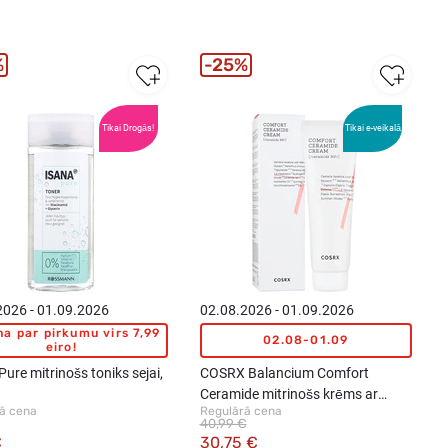
%
25%
Tikai Drogās!
Tikai e-veikalā
2026 - 01.09.2026
02.08.2026 - 01.09.2026
a par pirkumu virs 7,99
02.08-01.09
eiro!
ure mitrinošs toniks sejai,
COSRX Balancium Comfort
Ceramide mitrinošs krēms ar
ā cena
Regulārā cena
keramīdiem, 80ml
40,99 €
€
30,75 €