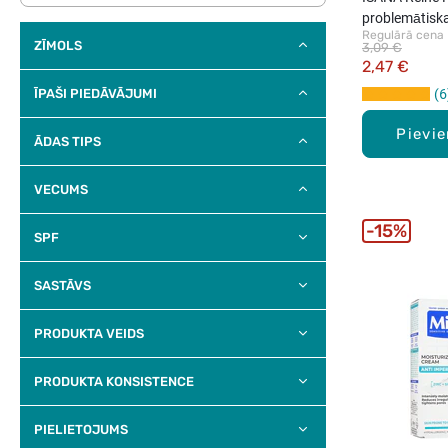
problemātiska
Regulārā cena
ZĪMOLS
3,09 €
2,47 €
ĪPAŠI PIEDĀVĀJUMI
6
Pievi
ĀDAS TIPS
VECUMS
15%
SPF
SASTĀVS
PRODUKTA VEIDS
PRODUKTA KONSISTENCE
PIELIETOJUMS