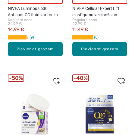
NIVEA Luminous 630
NIVEA Cellular Expert Lift
Antispot CC fluīds ar toni un
elastīgumu veicinošs un
Regulārā cena
Regulārā cena
SPF30, 01 Light, 40ml
atjaunojošs dienas krēms,
24,99 €
22,99 €
50ml
14,99 €
11,49 €
9
6
Pievienot grozam
Pievienot grozam
50%
40%