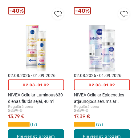
40%
40%
02.08.2026 - 01.09.2026
02.08.2026 - 01.09.2026
02.08-01.09
02.08-01.09
NIVEA Cellular Luminous630
NIVEA Cellular Epigenetics
dienas fluīds sejai, 40 ml
atjaunojošs serums ar
Regulārā cena
Regulārā cena
Epicelline, 30ml
22,99 €
28,99 €
13,79 €
17,39 €
17
39
Pievienot grozam
Pievienot grozam