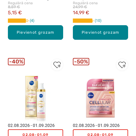
Regulārā cena
Regulārā cena
rožūdeni, 150ml
SPF30, 02 Medium, 40ml
8,59 €
24,99 €
5,15 €
14,99 €
4
10
Pievienot grozam
Pievienot grozam
40%
50%
02.08.2026 - 01.09.2026
02.08.2026 - 01.09.2026
02.08-01.09
02.08-01.09