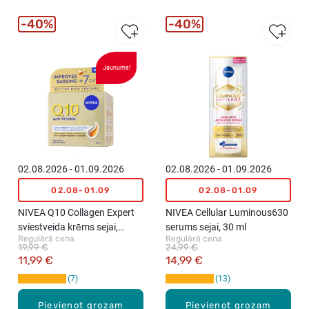
40%
40%
Jaunums!
02.08.2026 - 01.09.2026
02.08.2026 - 01.09.2026
02.08-01.09
02.08-01.09
NIVEA Q10 Collagen Expert
NIVEA Cellular Luminous630
sviestveida krēms sejai,
serums sejai, 30 ml
Regulārā cena
Regulārā cena
kaklam un dekoltē, 50ml
19,99 €
24,99 €
11,99 €
14,99 €
7
13
Pievienot grozam
Pievienot grozam