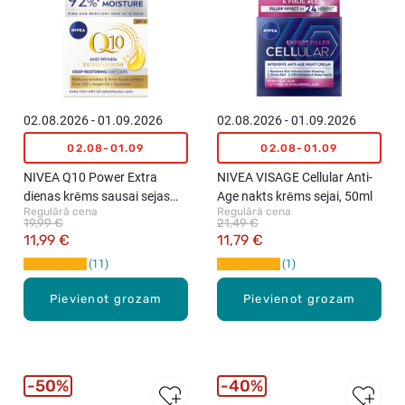
02.08.2026 - 01.09.2026
02.08.2026 - 01.09.2026
02.08-01.09
02.08-01.09
NIVEA Q10 Power Extra
NIVEA VISAGE Cellular Anti-
dienas krēms sausai sejas
Age nakts krēms sejai, 50ml
Regulārā cena
Regulārā cena
ādai, 50ml
19,99 €
21,49 €
11,99 €
11,79 €
11
1
Pievienot grozam
Pievienot grozam
50%
40%