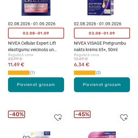
02.08.2026 - 01.09.2026
02.08.2026 - 01.09.2026
02.08-01.09
02.08-01.09
NIVEA Cellular Expert Lift
NIVEA VISAGE Pretgrumbu
elastīgumu veicinošs un
nakts krēms 65+, 50ml
Regulārā cena
Regulārā cena
atjaunojošs nakts krēms,
22,99 €
12,69 €
50ml
11,49 €
6,34 €
1
2
Pievienot grozam
Pievienot grozam
40%
45%