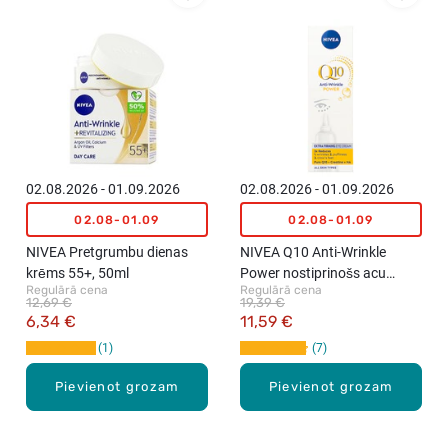
02.08.2026 - 01.09.2026
02.08.2026 - 01.09.2026
02.08-01.09
02.08-01.09
NIVEA Pretgrumbu dienas
NIVEA Q10 Anti-Wrinkle
krēms 55+, 50ml
Power nostiprinošs acu
Regulārā cena
Regulārā cena
krēms pret grumbām, 15ml
12,69 €
19,39 €
6,34 €
11,59 €
1
7
Pievienot grozam
Pievienot grozam