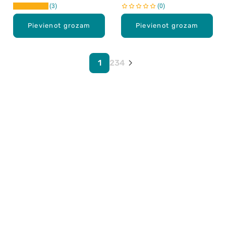
3
0
Pievienot grozam
Pievienot grozam
1
2
3
4
Karjera Drogās
BUJ Biežāk uzdotie jautājumi
Lietošanas noteikumi