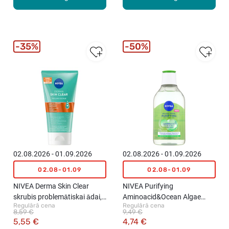
35%
50%
02.08.2026 - 01.09.2026
02.08.2026 - 01.09.2026
02.08-01.09
02.08-01.09
NIVEA Derma Skin Clear
NIVEA Purifying
skrubis problemātiskai ādai,
Aminoacid&Ocean Algae
Regulārā cena
Regulārā cena
150ml
micelārais ūdens sejai, 400ml
8,59 €
9,49 €
5,55 €
4,74 €