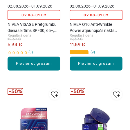
02.08.2026 - 01.09.2026
02.08.2026 - 01.09.2026
02.08-01.09
02.08-01.09
NIVEA VISAGE Pretgrumbu
NIVEA Q10 Anti-Wrinkle
dienas krēms SPF30, 65+,
Power atjaunojošs nakts
Regulārā cena
Regulārā cena
50ml
krēms pret grumbām, 50ml
12,69 €
19,39 €
6,34 €
11,59 €
0
9
Pievienot grozam
Pievienot grozam
50%
50%