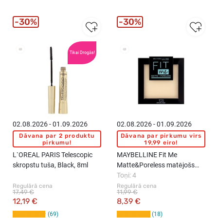
30%
30%
Tikai Drogās!
New
New
02.08.2026 - 01.09.2026
02.08.2026 - 01.09.2026
Dāvana par 2 produktu
Dāvana par pirkumu virs
pirkumu!
19,99 eiro!
L`OREAL PARIS Telescopic
MAYBELLINE Fit Me
skropstu tuša, Black, 8ml
Matte&Poreless matējošs
pūderis, 9g
Toņi: 4
Regulārā cena
Regulārā cena
17,49 €
11,99 €
12,19 €
8,39 €
69
18