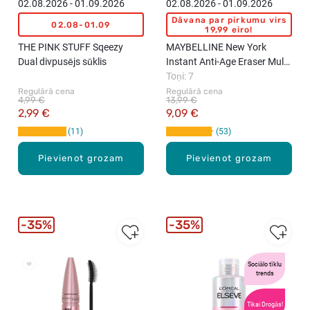
02.08.2026 - 01.09.2026
02.08.2026 - 01.09.2026
Dāvana par pirkumu virs
02.08-01.09
19,99 eiro!
THE PINK STUFF Sqeezy
MAYBELLINE New York
Dual divpusējs sūklis
Instant Anti-Age Eraser Multi-
Use konsīleris, 6.8ml
Toņi: 7
Regulārā cena
Regulārā cena
4,99 €
13,99 €
2,99 €
9,09 €
11
53
Pievienot grozam
Pievienot grozam
35%
35%
Sociālo tīklu
New
trends
Tikai Drogās!