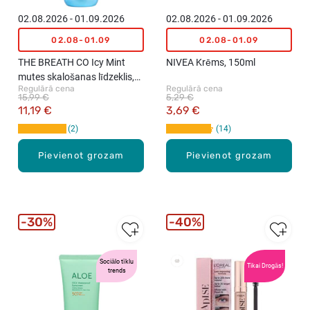
02.08.2026 - 01.09.2026
02.08.2026 - 01.09.2026
02.08-01.09
02.08-01.09
THE BREATH CO Icy Mint
NIVEA Krēms, 150ml
mutes skalošanas līdzeklis,
Regulārā cena
Regulārā cena
500ml
15,99 €
5,29 €
11,19 €
3,69 €
2
14
Pievienot grozam
Pievienot grozam
30%
40%
Sociālo tīklu
Tikai Drogās!
trends
New