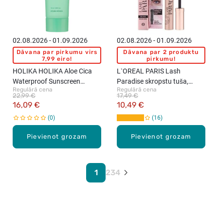
02.08.2026 - 01.09.2026
02.08.2026 - 01.09.2026
Dāvana par pirkumu virs
Dāvana par 2 produktu
7,99 eiro!
pirkumu!
HOLIKA HOLIKA Aloe Cica
L`OREAL PARIS Lash
Waterproof Sunscreen
Paradise skropstu tuša,
Regulārā cena
Regulārā cena
SPF50+ saules
Black, 6.4ml
22,99 €
17,49 €
aizsargkrēms, 70ml
16,09 €
10,49 €
0
16
Pievienot grozam
Pievienot grozam
1
2
3
4