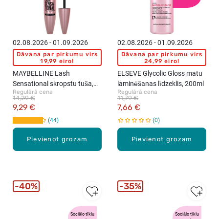
02.08.2026 - 01.09.2026
02.08.2026 - 01.09.2026
Dāvana par pirkumu virs
Dāvana par pirkumu virs
19,99 eiro!
24,99 eiro!
MAYBELLINE Lash
ELSEVE Glycolic Gloss matu
Sensational skropstu tuša,
laminēšanas līdzeklis, 200ml
Regulārā cena
Regulārā cena
Very Black, 9.5ml
14,29 €
11,79 €
9,29 €
7,66 €
44
0
Pievienot grozam
Pievienot grozam
40%
35%
Sociālo tīklu
Sociālo tīklu