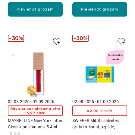
Pievienot grozam
Pievienot grozam
30%
30%
Sociālo tīklu
New
trends
02.08.2026 - 01.09.2026
02.08.2026 - 01.09.2026
Dāvana par pirkumu virs
02.08-01.09
19,99 eiro!
MAYBELLINE New York Lifter
SWIFFER Mitrās salvetes
Gloss lūpu spīdums, 5.4ml
grīdu tīrīšanai, uzpilde,
Toņi: 9
48gab