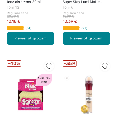
tonālais krēms, 30ml
Super Stay Lumi Matte
Toņi: 12
tonālais krēms, 35ml
Toņi: 6
Regulārā cena
Regulārā cena
20,39 €
18,99 €
10,18 €
10,39 €
64
21
Pievienot grozam
Pievienot grozam
40%
35%
Sociālo tīklu
New
trends