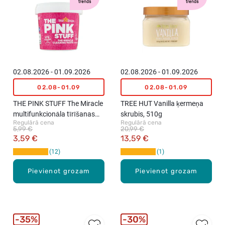
trends
trends
02.08.2026 - 01.09.2026
02.08.2026 - 01.09.2026
02.08-01.09
02.08-01.09
THE PINK STUFF The Miracle
TREE HUT Vanilla ķermeņa
multifunkcionāla tīrīšanas
skrubis, 510g
Regulārā cena
Regulārā cena
pasta, 850g
5,99 €
20,99 €
3,59 €
13,59 €
12
1
Pievienot grozam
Pievienot grozam
35%
30%