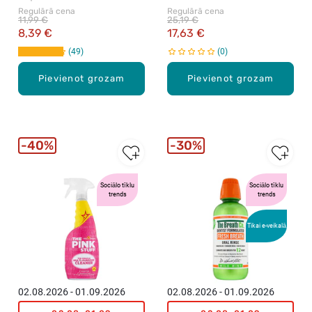
Regulārā cena
Regulārā cena
11,99 €
25,19 €
8,39 €
17,63 €
49
0
Pievienot grozam
Pievienot grozam
40%
30%
Sociālo tīklu
Sociālo tīklu
trends
trends
Tikai e-veikalā
02.08.2026 - 01.09.2026
02.08.2026 - 01.09.2026