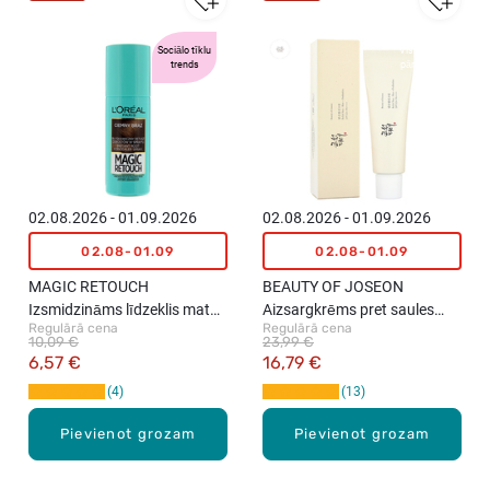
Sociālo tīklu
Vislabāk
trends
pārdotie
02.08.2026 - 01.09.2026
02.08.2026 - 01.09.2026
02.08-01.09
02.08-01.09
MAGIC RETOUCH
BEAUTY OF JOSEON
Izsmidzināms līdzeklis matu
Aizsargkrēms pret saules
Regulārā cena
Regulārā cena
sakņu tonēšanai, Tumši
stariem SPF50+ PA++++
10,09 €
23,99 €
brūns, 75ml
sejas ādai, 50ml
6,57 €
16,79 €
4
13
Pievienot grozam
Pievienot grozam