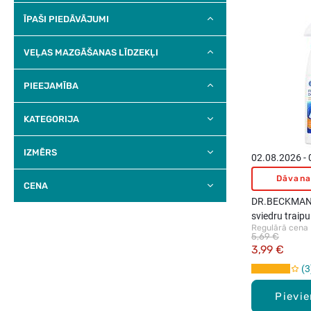
ĪPAŠI PIEDĀVĀJUMI
VEĻAS MAZGĀŠANAS LĪDZEKĻI
PIEEJAMĪBA
KATEGORIJA
IZMĒRS
02.08.2026 -
Dāvana
CENA
DR.BECKMANN
sviedru traipu 
Regulārā cena
250 ml
5,69 €
3,99 €
3
Pievi