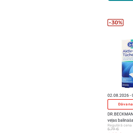
30%
02.08.2026 -
Dāvana
DR.BECKMANN
veļas balināš
Regulārā cena
5,79 €