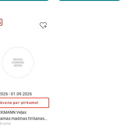
%
2026 - 01.09.2026
āvana par pirkumu!
CKMANN Veļas
amās mašīnas tīrīšanas
ā cena
s, 250g