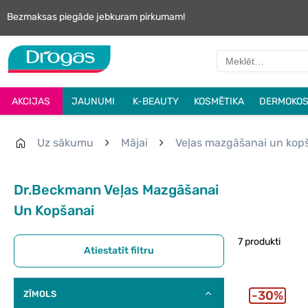
Bezmaksas piegāde jebkuram pirkumam!
AKCIJAS
JAUNUMI
K-BEAUTY
KOSMĒTIKA
DERMOKOS
Uz sākumu
Mājai
Veļas mazgāšanai un kop
Dr.Beckmann Veļas Mazgāšanai
Un Kopšanai
7 produkti
Atiestatīt filtru
30%
ZĪMOLS