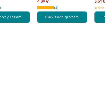
4,89 €
3,51 
4
enot grozam
Pievienot grozam
P