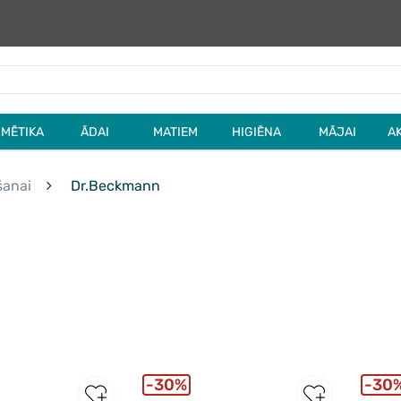
MĒTIKA
ĀDAI
MATIEM
HIGIĒNA
MĀJAI
A
šanai
Dr.Beckmann
30%
30