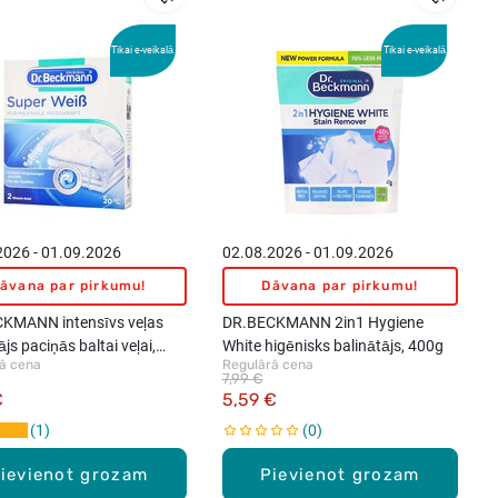
Tikai e-veikalā
Tikai e-veikalā
2026 - 01.09.2026
02.08.2026 - 01.09.2026
āvana par pirkumu!
Dāvana par pirkumu!
KMANN intensīvs veļas
DR.BECKMANN 2in1 Hygiene
ājs paciņās baltai veļai,
White higēnisks balinātājs, 400g
ā cena
Regulārā cena
7,99 €
€
5,59 €
1
0
ievienot grozam
Pievienot grozam