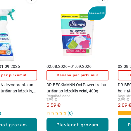
Tikai e-veikalā
 01.09.2026
02.08.2026 - 01.09.2026
02.08.
 par pirkumu!
Dāvana par pirkumu!
D
 dezodoranta un
DR.BECKMANN Oxi Power traipu
DR.BEC
tīrīšanas līdzeklis,
tīrīšanas līdzeklis veļai, 400g
balināt
Regulārā cena
Regulār
2gab
7,99 €
2,99 €
5,59 €
2,09 
0
enot grozam
Pievienot grozam
P