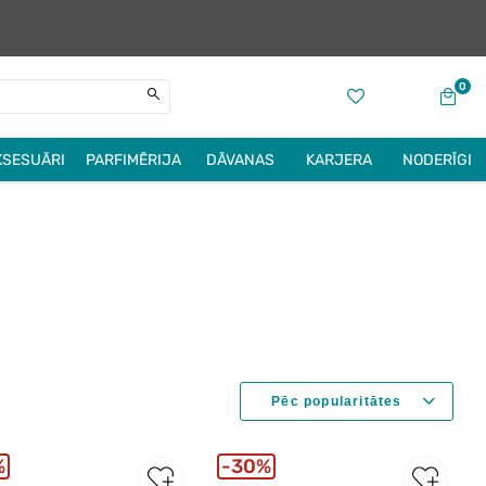
0
KSESUĀRI
PARFIMĒRIJA
DĀVANAS
KARJERA
NODERĪGI
%
30%