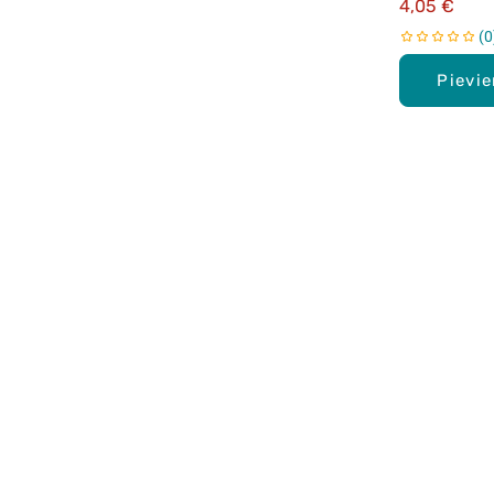
4,05 €
0
Pievi