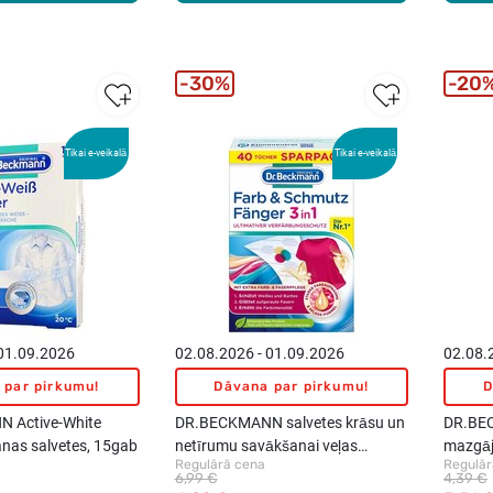
30%
20
Tikai e-veikalā
Tikai e-veikalā
 01.09.2026
02.08.2026 - 01.09.2026
02.08.
 par pirkumu!
Dāvana par pirkumu!
D
 Active-White
DR.BECKMANN salvetes krāsu un
DR.BE
anas salvetes, 15gab
netīrumu savākšanai veļas
mazgāj
Regulārā cena
Regulār
mazgāšanas laikā, 40gab
pulveri
6,99 €
4,39 €