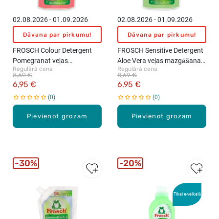
02.08.2026 - 01.09.2026
02.08.2026 - 01.09.2026
Dāvana par pirkumu!
Dāvana par pirkumu!
FROSCH Colour Detergent
FROSCH Sensitive Detergent
Pomegranat veļas
Aloe Vera veļas mazgāšanas
Regulārā cena
Regulārā cena
mazgāšanas līdzeklis, 1.5l
līdzeklis, 1.5l
8,69 €
8,69 €
6,95 €
6,95 €
0
0
Pievienot grozam
Pievienot grozam
30%
20%
Tikai e-veikalā