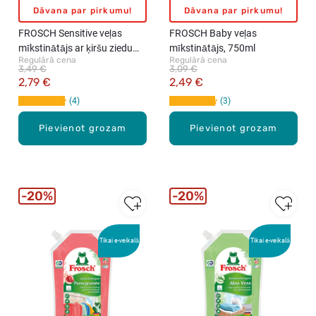
Dāvana par pirkumu!
Dāvana par pirkumu!
FROSCH Sensitive veļas
FROSCH Baby veļas
mīkstinātājs ar ķiršu ziedu
mīkstinātājs, 750ml
Regulārā cena
Regulārā cena
smaržu, 1000ml
3,49 €
3,09 €
2,79 €
2,49 €
4
3
Pievienot grozam
Pievienot grozam
20%
20%
Tikai e-veikalā
Tikai e-veikalā