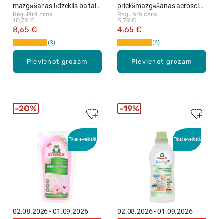
mazgāšanas līdzeklis baltai
priekšmazgāšanas aerosols,
Regulārā cena
Regulārā cena
un krāsainai veļai, 1500ml
300ml
10,79 €
5,79 €
8,65 €
4,65 €
3
6
Pievienot grozam
Pievienot grozam
20%
19%
Tikai e-veikalā
Tikai e-veikalā
02.08.2026 - 01.09.2026
02.08.2026 - 01.09.2026