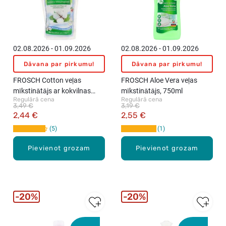
02.08.2026 - 01.09.2026
02.08.2026 - 01.09.2026
Dāvana par pirkumu!
Dāvana par pirkumu!
FROSCH Cotton veļas
FROSCH Aloe Vera veļas
mīkstinātājs ar kokvilnas
mīkstinātājs, 750ml
Regulārā cena
Regulārā cena
ziedu aromātu, 1l
3,49 €
3,19 €
2,44 €
2,55 €
5
1
Pievienot grozam
Pievienot grozam
20%
20%