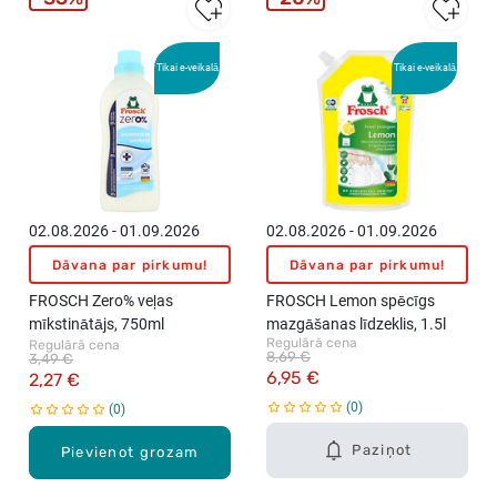
Tikai e-veikalā
Tikai e-veikalā
02.08.2026 - 01.09.2026
02.08.2026 - 01.09.2026
Dāvana par pirkumu!
Dāvana par pirkumu!
FROSCH Zero% veļas
FROSCH Lemon spēcīgs
mīkstinātājs, 750ml
mazgāšanas līdzeklis, 1.5l
Regulārā cena
Regulārā cena
8,69 €
3,49 €
6,95 €
2,27 €
0
0
Paziņot
Pievienot grozam