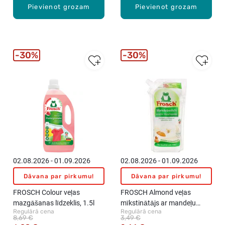
Pievienot grozam
Pievienot grozam
30%
30%
02.08.2026 - 01.09.2026
02.08.2026 - 01.09.2026
Dāvana par pirkumu!
Dāvana par pirkumu!
FROSCH Colour veļas
FROSCH Almond veļas
mazgāšanas līdzeklis, 1.5l
mīkstinātājs ar mandeļu
Regulārā cena
Regulārā cena
pieniņa aromātu, 1l
8,69 €
3,49 €