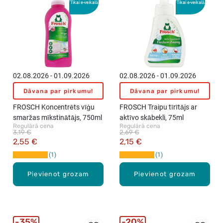
Tikai e-veikalā
Tikai e-veikalā
02.08.2026 - 01.09.2026
02.08.2026 - 01.09.2026
Dāvana par pirkumu!
Dāvana par pirkumu!
FROSCH Koncentrēts vīģu
FROSCH Traipu tīrītājs ar
smaržas mīkstinātājs, 750ml
aktīvo skābekli, 75ml
Regulārā cena
Regulārā cena
3,19 €
2,69 €
2,55 €
2,15 €
1
1
Pievienot grozam
Pievienot grozam
35%
20%