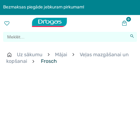
Bezmaksas piegāde jebkuram pirkumam!
0
Uz sākumu
Mājai
Veļas mazgāšanai un
kopšanai
Frosch