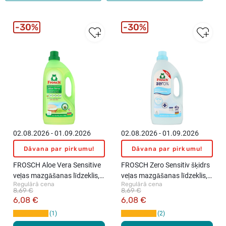
30%
30%
02.08.2026 - 01.09.2026
02.08.2026 - 01.09.2026
Dāvana par pirkumu!
Dāvana par pirkumu!
FROSCH Aloe Vera Sensitive
FROSCH Zero Sensitiv šķidrs
veļas mazgāšanas līdzeklis,
veļas mazgāšanas līdzeklis,
Regulārā cena
Regulārā cena
1.5l
1.5l
8,69 €
8,69 €
6,08 €
6,08 €
1
2