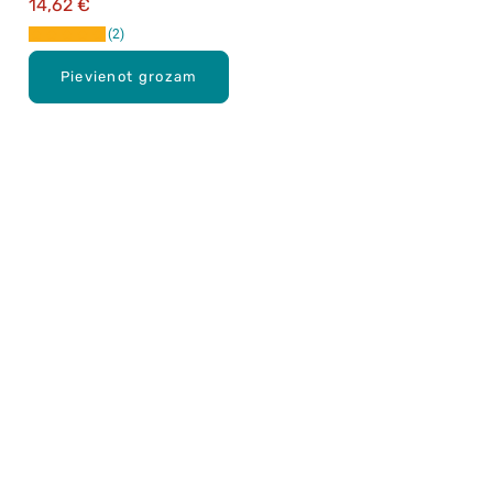
14,62 €
2
Pievienot grozam
Karjera Drogās
BUJ Biežāk uzdotie jautājumi
Lietošanas noteikumi