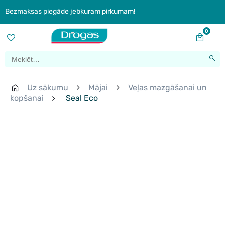
Bezmaksas piegāde jebkuram pirkumam!
0
Uz sākumu
Mājai
Veļas mazgāšanai un
kopšanai
Seal Eco