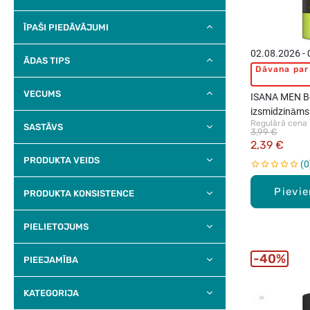
ĪPAŠI PIEDĀVĀJUMI
02.08.2026 -
ĀDAS TIPS
Dāvana par 
VECUMS
ISANA MEN B
izsmidzināms
Regulārā cena
SASTĀVS
3,99 €
2,39 €
PRODUKTA VEIDS
0
Pievi
PRODUKTA KONSISTENCE
PIELIETOJUMS
40%
PIEEJAMĪBA
KATEGORIJA