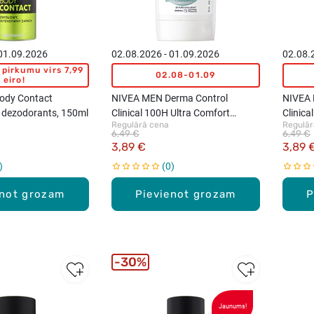
 01.09.2026
02.08.2026 - 01.09.2026
02.08.
pirkumu virs 7,99
02.08-01.09
eiro!
ody Contact
NIVEA MEN Derma Control
NIVEA 
 dezodorants, 150ml
Clinical 100H Ultra Comfort
Clinica
Regulārā cena
Regulār
antiperspirants-zīmulis vīriešiem,
antiper
6,49 €
6,49 €
50ml
3,89 €
3,89 
0
enot grozam
Pievienot grozam
P
30%
New
Jaunums!