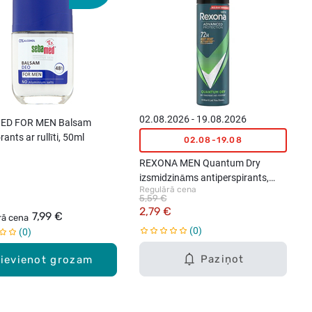
02.08.2026 - 19.08.2026
ED FOR MEN Balsam
ants ar rullīti, 50ml
02.08-19.08
REXONA MEN Quantum Dry
izsmidzināms antiperspirants,
Regulārā cena
150ml
5,59 €
2,79 €
7,99 €
rā cena
0
0
Paziņot
ievienot grozam