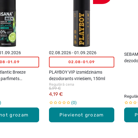
 01.09.2026
02.08.2026 - 01.09.2026
SEBAM
dezodor
.08-01.09
02.08-01.09
lantic Breeze
PLAYBOY VIP izsmidzināms
 parfimēts
dezodorants vīriešiem, 150ml
Regulārā cena
 150ml
5,99 €
4,19 €
Regulā
0
enot grozam
Pievienot grozam
P