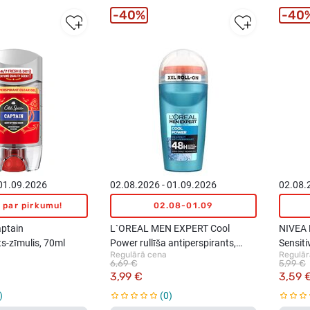
40%
40
 01.09.2026
02.08.2026 - 01.09.2026
02.08.
 par pirkumu!
02.08-01.09
ptain
L`OREAL MEN EXPERT Cool
NIVEA 
ts-zīmulis, 70ml
Power rullīša antiperspirants,
Sensit
Regulārā cena
Regulār
50ml
antiper
6,69 €
5,99 €
3,99 €
3,59 
0