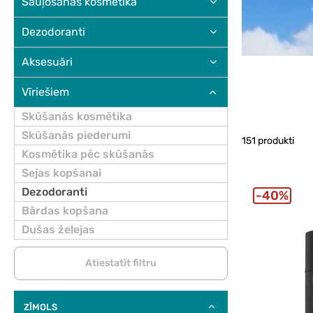
Sauļošanās kosmētika
Dezodoranti
Aksesuāri
Vīriešiem
Skūšanās kosmētika
Skūšanās piederumi
151 produkti
Kosmētika pēc skūšanās
Sejas kopšanai
Dezodoranti
40%
Bārdas kopšana
Dušas želejas
Atiestatīt filtru
ZĪMOLS