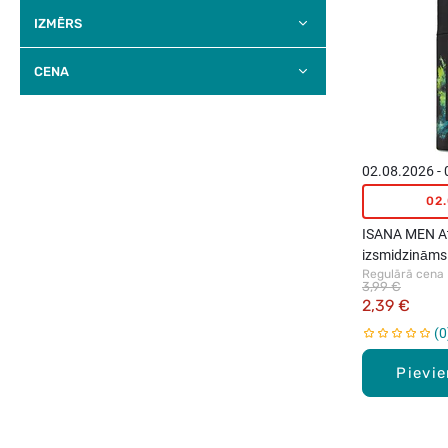
IZMĒRS
CENA
02.08.2026 -
02
ISANA MEN At
izsmidzināms
Regulārā cena
dezodorants,
3,99 €
2,39 €
0
Pievi