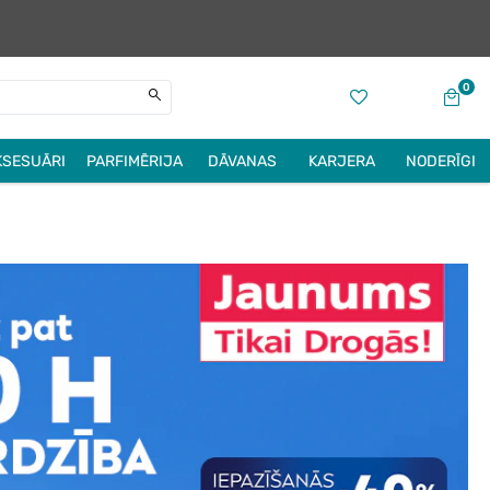
0
KSESUĀRI
PARFIMĒRIJA
DĀVANAS
KARJERA
NODERĪGI