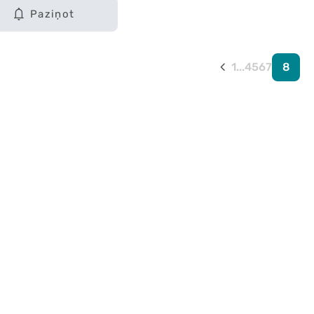
Paziņot
1
...
4
5
6
7
8