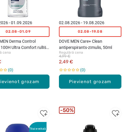
2026 - 01.09.2026
02.08.2026 - 19.08.2026
02.08-01.09
02.08-19.08
MEN Derma Control
DOVE MEN Care+ Clean
l 100H Ultra Comfort rullīša
antiperspirants-zīmulis, 50ml
ā cena
Regulārā cena
spirants vīriešiem, 50ml
4,99 €
€
2,49 €
0
0
ievienot grozam
Pievienot grozam
50%
Tikai e-veikalā