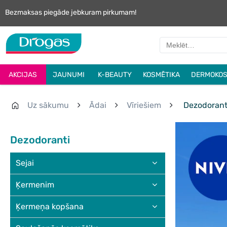
Bezmaksas piegāde jebkuram pirkumam!
AKCIJAS
JAUNUMI
K-BEAUTY
KOSMĒTIKA
DERMOKOS
Uz sākumu
Ādai
Vīriešiem
Dezodorant
Dezodoranti
Sejai
Ķermenim
Ķermeņa kopšana