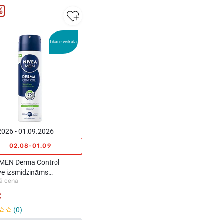
%
Tikai e-veikalā
2026 - 01.09.2026
02.08-01.09
MEN Derma Control
ive izsmidzināms
ā cena
spirants vīriešiem, 150ml
€
0