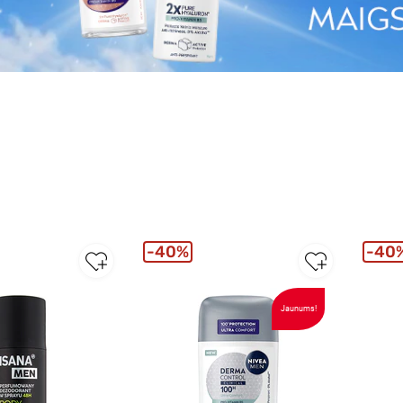
40%
40
Jaunums!