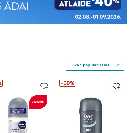
%
50%
Jaunums!