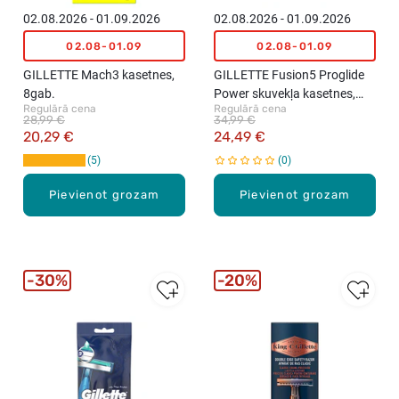
02.08.2026 - 01.09.2026
02.08.2026 - 01.09.2026
02.08-01.09
02.08-01.09
GILLETTE Mach3 kasetnes,
GILLETTE Fusion5 Proglide
8gab.
Power skuvekļa kasetnes,
Regulārā cena
Regulārā cena
4gab.
28,99 €
34,99 €
20,29 €
24,49 €
5
0
Pievienot grozam
Pievienot grozam
30%
20%