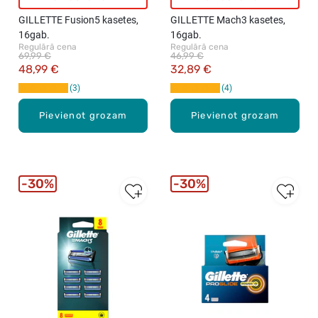
GILLETTE Fusion5 kasetes,
GILLETTE Mach3 kasetes,
16gab.
16gab.
Regulārā cena
Regulārā cena
69,99 €
46,99 €
48,99 €
32,89 €
3
4
Pievienot grozam
Pievienot grozam
30%
30%