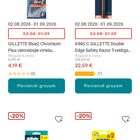
02.08.2026 - 01.09.2026
02.08.2026 - 01.09.2026
02.08-01.09
02.08-01.09
GILLETTE Blue2 Chromium
KING C.GILLETTE Double
Plus vienreizējie vīriešu
Edge Safety Razor T-veidīgs
Regulārā cena
Regulārā cena
skuvekļi, 5gab.
skuveklis ar 5 asmeņiem
5,99 €
28,29 €
4,19 €
22,59 €
0
7
Pievienot grozam
Pievienot grozam
20%
20%