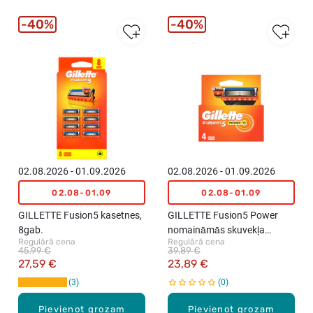
40%
40%
02.08.2026 - 01.09.2026
02.08.2026 - 01.09.2026
02.08-01.09
02.08-01.09
GILLETTE Fusion5 kasetnes,
GILLETTE Fusion5 Power
8gab.
nomaināmās skuvekļa
Regulārā cena
Regulārā cena
kasetnes, 4gab.
45,99 €
39,89 €
27,59 €
23,89 €
3
0
Pievienot grozam
Pievienot grozam