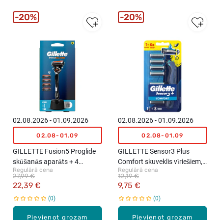
20%
20%
02.08.2026 - 01.09.2026
02.08.2026 - 01.09.2026
02.08-01.09
02.08-01.09
GILLETTE Fusion5 Proglide
GILLETTE Sensor3 Plus
skūšanās aparāts + 4
Comfort skuveklis vīriešiem,
Regulārā cena
Regulārā cena
kasetnes
+ 8 kasetnes
27,99 €
12,19 €
22,39 €
9,75 €
0
0
Pievienot grozam
Pievienot grozam