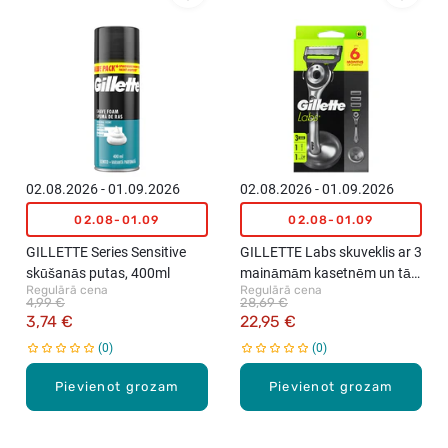
02.08.2026 - 01.09.2026
02.08.2026 - 01.09.2026
02.08-01.09
02.08-01.09
GILLETTE Series Sensitive
GILLETTE Labs skuveklis ar 3
skūšanās putas, 400ml
maināmām kasetnēm un tā
Regulārā cena
Regulārā cena
turētājs
4,99 €
28,69 €
3,74 €
22,95 €
0
0
Pievienot grozam
Pievienot grozam