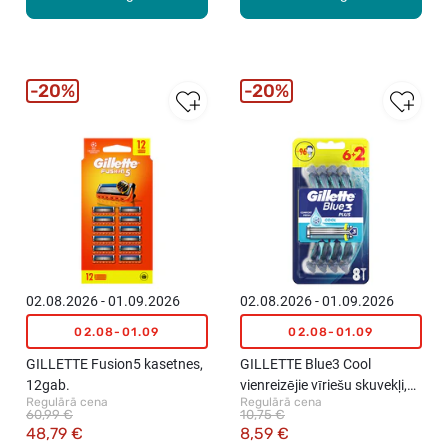
20%
20%
02.08.2026 - 01.09.2026
02.08.2026 - 01.09.2026
02.08-01.09
02.08-01.09
GILLETTE Fusion5 kasetnes,
GILLETTE Blue3 Cool
12gab.
vienreizējie vīriešu skuvekļi,
Regulārā cena
Regulārā cena
8gab.
60,99 €
10,75 €
48,79 €
8,59 €