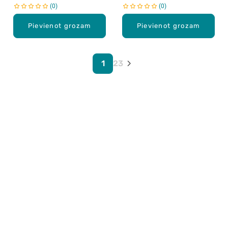
0
0
Pievienot grozam
Pievienot grozam
1
2
3
Karjera Drogās
BUJ Biežāk uzdotie jautājumi
Lietošanas noteikumi