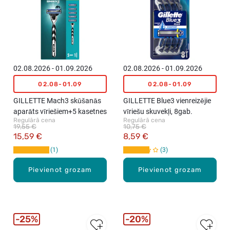
02.08.2026 - 01.09.2026
02.08.2026 - 01.09.2026
02.08-01.09
02.08-01.09
GILLETTE Mach3 skūšanās
GILLETTE Blue3 vienreizējie
aparāts vīriešiem+5 kasetnes
vīriešu skuvekļi, 8gab.
Regulārā cena
Regulārā cena
19,55 €
10,75 €
15,59 €
8,59 €
1
3
Pievienot grozam
Pievienot grozam
25%
20%