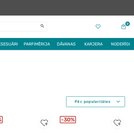
0
KSESUĀRI
PARFIMĒRIJA
DĀVANAS
KARJERA
NODERĪGI
%
30%