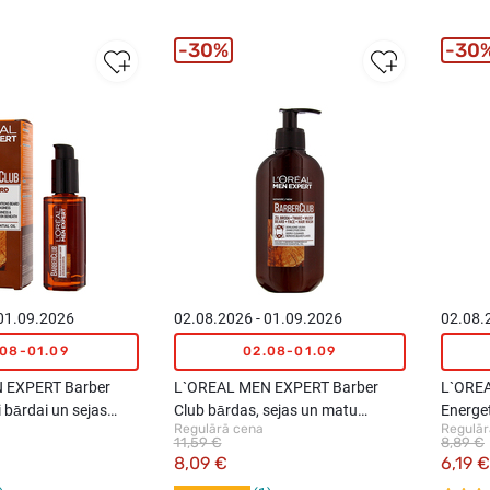
30%
30
 01.09.2026
02.08.2026 - 01.09.2026
02.08.
.08-01.09
02.08-01.09
 EXPERT Barber
L`OREAL MEN EXPERT Barber
L`ORE
i bārdai un sejas
Club bārdas, sejas un matu
Energet
Regulārā cena
Regulār
attīrošā želeja, 200ml
mazgāš
11,59 €
8,89 €
8,09 €
6,19 €