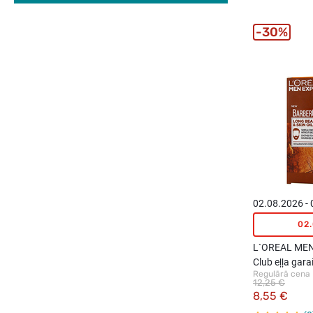
30%
02.08.2026 -
02
L`OREAL MEN
Club eļļa gara
Regulārā cena
ādai, 30ml
12,25 €
8,55 €