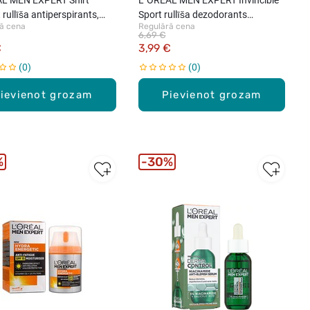
 rullīša antiperspirants,
Sport rullīša dezodorants
ā cena
Regulārā cena
vīriešiem, 50ml
6,69 €
€
3,99 €
0
0
ievienot grozam
Pievienot grozam
%
30%