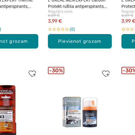
 antiperspirants,
Protekt rullīša antiperspirants,
Protect
Regulārā cena
Regulār
50ml
50ml
6,69 €
6,69 €
3,99 €
3,99 
0
enot grozam
Pievienot grozam
P
30%
30