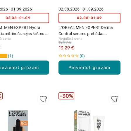
2026 - 01.09.2026
02.08.2026 - 01.09.2026
02.08-01.09
02.08-01.09
AL MEN EXPERT Hydra
L`OREAL MEN EXPERT Derma
ic mitrinošs sejas krēms ar
Control serums pret ādas
ā cena
Regulārā cena
 50ml
nepilnībām, 30ml
18,99 €
€
13,29 €
1
0
ievienot grozam
Pievienot grozam
%
30%