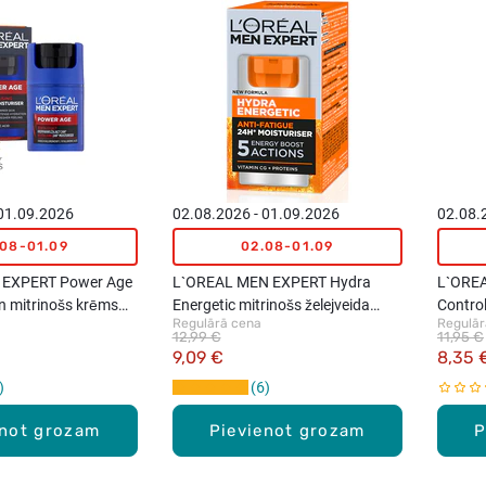
 01.09.2026
02.08.2026 - 01.09.2026
02.08.
.08-01.09
02.08-01.09
 EXPERT Power Age
L`OREAL MEN EXPERT Hydra
L`ORE
n mitrinošs krēms
Energetic mitrinošs želejveida
Control
Regulārā cena
Regulār
sejas krēms, 50ml
nepiln
12,99 €
11,95 €
9,09 €
8,35 
6
enot grozam
Pievienot grozam
P