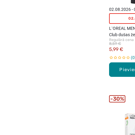
02.08.2026 -
02
L`OREAL MEN
Club dušas že
Regulārā cena
8,59 €
5,99 €
0
Pievi
30%