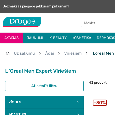
Bezmaksas piegāde jebkuram pirkumam!
AKCIJAS
JAUNUMI
K-BEAUTY
KOSMĒTIKA
DERMOKOS
Uz sākumu
Ādai
Vīriešiem
Loreal Men
L`Oreal Men Expert Vīriešiem
43 produkti
Atiestatīt filtru
30%
ZĪMOLS
ĀDAS TIPS