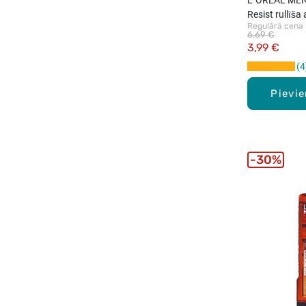
Resist rullīša
Regulārā cena
50ml
6,69 €
3,99 €
4
Pievi
30%