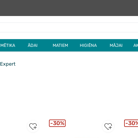
MĒTIKA
ĀDAI
MATIEM
HIGIĒNA
MĀJAI
A
 Expert
30%
30