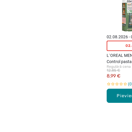
02.08.2026 -
02
L`OREAL MEN
Control pasta
Regulārā cena
ādas nepilnī
12,85 €
8,99 €
0
Pievi