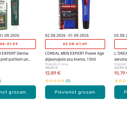
 01.09.2026
02.08.2026 - 01.09.2026
02.08.
.08-01.09
02.08-01.09
 EXPERT Derma
L'OREAL MEN EXPERT Power Age
L`OREA
 pret pūtītēm un
atjaunojošs acu krēms, 15ml
serums 
Regulārā cena
Regulār
bām, 45ml
blāvai 
18,49 €
22,59 
12,89 €
15,79
0
enot grozam
Pievienot grozam
P