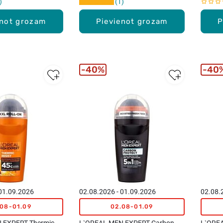
1
enot grozam
Pievienot grozam
P
40%
40
 01.09.2026
02.08.2026 - 01.09.2026
02.08.
.08-01.09
02.08-01.09
 EXPERT Thermic
L`OREAL MEN EXPERT Carbon
L`OREA