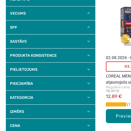
VECUMS
SPF
SASTĀVS
PRODUKTA KONSISTENCE
02.08.2026 -
02
PIELIETOJUMS
L'OREAL MEN
atjaunojošs u
PIEEJAMĪBA
Regulārā cena
sejai, 50ml
18,49 €
12,89 €
KATEGORIJA
1
IZMĒRS
Pievi
CENA