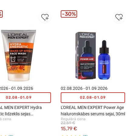
%
30%
2026 - 01.09.2026
02.08.2026 - 01.09.2026
02.08-01.09
02.08-01.09
AL MEN EXPERT Hydra
L'OREAL MEN EXPERT Power Age
ic līdzeklis sejas
hialuronskābes serums sejai, 30ml
ā cena
Regulārā cena
anai, 100ml
22,59 €
15,79 €