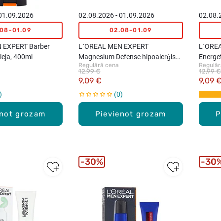
 01.09.2026
02.08.2026 - 01.09.2026
02.08.
.08-01.09
02.08-01.09
 EXPERT Barber
L`OREAL MEN EXPERT
L`ORE
leja, 400ml
Magnesium Defense hipoalerģisks
Energet
Regulārā cena
Regulār
sejas krēms, 50ml
SPF15,
12,99 €
12,99 €
9,09 €
9,09 
0
enot grozam
Pievienot grozam
P
30%
30