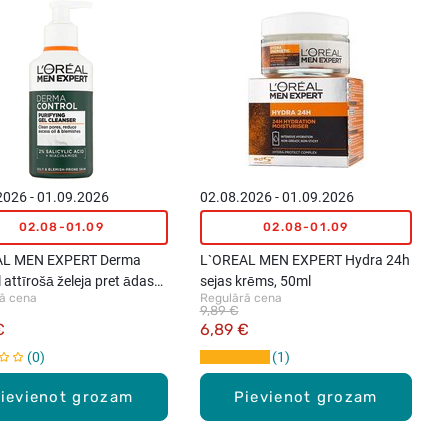
2026 - 01.09.2026
02.08.2026 - 01.09.2026
02.08-01.09
02.08-01.09
AL MEN EXPERT Derma
L`OREAL MEN EXPERT Hydra 24h
 attīrošā želeja pret ādas
sejas krēms, 50ml
ā cena
Regulārā cena
ībām, 260ml
9,89 €
€
6,89 €
0
1
ievienot grozam
Pievienot grozam