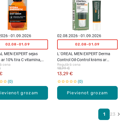
2026 - 01.09.2026
02.08.2026 - 01.09.2026
02.08-01.09
02.08-01.09
L MEN EXPERT sejas
L`OREAL MEN EXPERT Derma
ar 10% tīra C vitamīna,
Control Oil-Control krēms ar
ā cena
Regulārā cena
ādai, 30ml
SPF30, 40ml
€
18,99 €
 €
13,29 €
0
0
ievienot grozam
Pievienot grozam
1
2
3