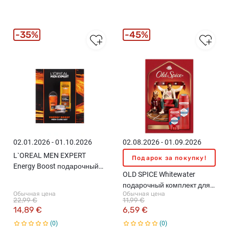
35%
45%
02.01.2026 - 01.10.2026
02.08.2026 - 01.09.2026
L`OREAL MEN EXPERT
Подарок за покупку!
Energy Boost подарочный
OLD SPICE Whitewater
набор для мужчин
подарочный комплект для
Обычная цена
Обычная цена
мужчин
22,99 €
11,99 €
14,89 €
6,59 €
0
0