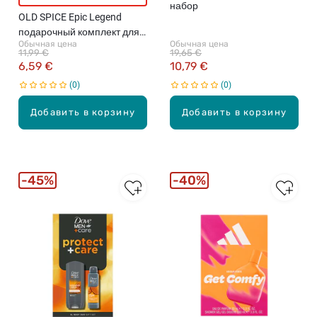
набор
OLD SPICE Epic Legend
подарочный комплект для
Обычная цена
Обычная цена
мужчин
11,99 €
19,65 €
6,59 €
10,79 €
0
0
Добавить в корзину
Добавить в корзину
45%
40%