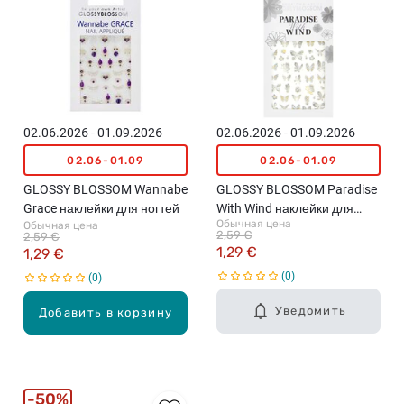
02.06.2026 - 01.09.2026
02.06.2026 - 01.09.2026
02.06-01.09
02.06-01.09
GLOSSY BLOSSOM Wannabe
GLOSSY BLOSSOM Paradise
Grace наклейки для ногтей
With Wind наклейки для
Обычная цена
Обычная цена
ногтей
2,59 €
2,59 €
1,29 €
1,29 €
0
0
Уведомить
Добавить в корзину
50%