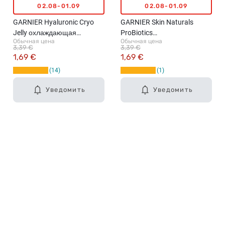
02.08-01.09
02.08-01.09
GARNIER Hyaluronic Cryo
GARNIER Skin Naturals
Jelly охлаждающая
ProBiotics
Обычная цена
Обычная цена
тканевая маска-желе для
восстанавливающая маска
3,39 €
3,39 €
уставшей кожи лица, 27г
с пробиотиками, 22г
1,69 €
1,69 €
14
1
Уведомить
Уведомить
Карьера в Drogas
ЧЗВ Часто задаваемые вопросы
Правила использования