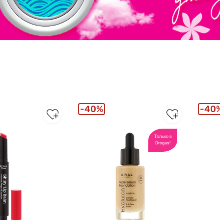
40%
40
Только в
Drogas!