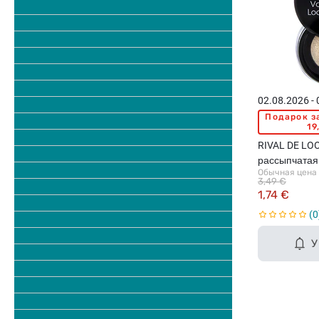
02.08.2026 -
Подарок з
19
RIVAL DE LOOP
рассыпчатая 
Обычная цена
3,49 €
1,74 €
0
У