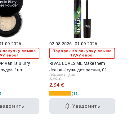
 01.09.2026
02.08.2026 - 01.09.2026
а покупку свыше
Подарок за покупку свыше
,99 евро!
19,99 евро!
 Vanilla Blurry
RIVAL LOVES ME Make them
пудра, 1шт.
Jealous! тушь для ресниц, 01
Обычная цена
Black, 8мл
3,89 €
2,34 €
1
ведомить
Уведомить