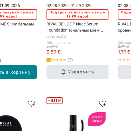
 01.09.2026
02.08.2026 - 01.09.2026
02.08.
а покупку свыше
Подарок за покупку свыше
Пода
,99 евро!
19,99 евро!
 ME Shiny бальзам
RIVAL DE LOOP Nude Serum
RIVAL 
Foundation тональный крем,
бровей
30мл
Оттенки: 2
Обычная цена
Обычна
5,99 €
2,99 €
3,59 €
1,79 €
2
Уведомить
ть в корзину
40%
Только в
Drogas!