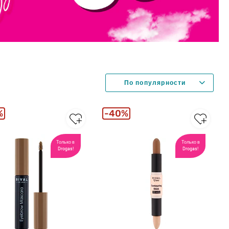
%
40%
Только в
Только в
Drogas!
Drogas!