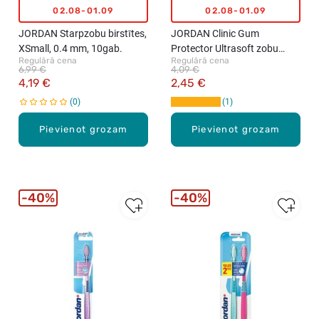
02.08-01.09
02.08-01.09
JORDAN Starpzobu birstītes,
JORDAN Clinic Gum
XSmall, 0.4 mm, 10gab.
Protector Ultrasoft zobu
Regulārā cena
Regulārā cena
birste (dažādas krāsas)
6,99 €
4,09 €
4,19 €
2,45 €
0
1
Pievienot grozam
Pievienot grozam
40%
40%