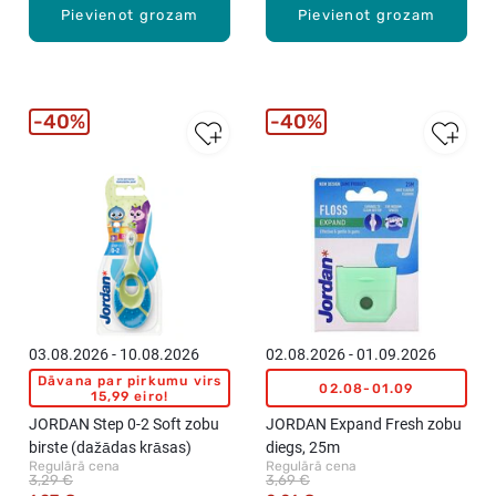
Pievienot grozam
Pievienot grozam
40%
40%
03.08.2026 - 10.08.2026
02.08.2026 - 01.09.2026
Dāvana par pirkumu virs
02.08-01.09
15,99 eiro!
JORDAN Step 0-2 Soft zobu
JORDAN Expand Fresh zobu
birste (dažādas krāsas)
diegs, 25m
Regulārā cena
Regulārā cena
3,29 €
3,69 €