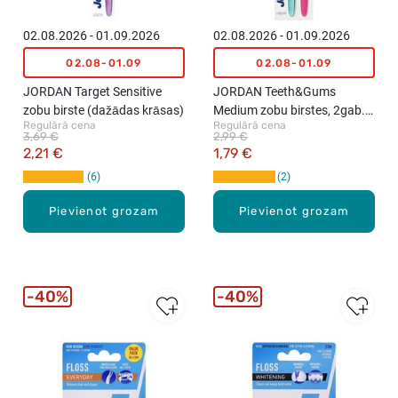
02.08.2026 - 01.09.2026
02.08.2026 - 01.09.2026
02.08-01.09
02.08-01.09
JORDAN Target Sensitive
JORDAN Teeth&Gums
zobu birste (dažādas krāsas)
Medium zobu birstes, 2gab.
Regulārā cena
Regulārā cena
(dažādas krāsas)
3,69 €
2,99 €
2,21 €
1,79 €
6
2
Pievienot grozam
Pievienot grozam
40%
40%