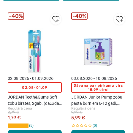
40%
40%
02.08.2026 - 01.09.2026
03.08.2026 - 10.08.2026
Dāvana par pirkumu virs
02.08-01.09
15,99 eiro!
JORDAN Teeth&Gums Soft
JORDAN Junior Pump zobu
zobu birstes, 2gab. (dažādas
pasta bērniem 6-12 gadi,
Regulārā cena
Regulārā cena
krāsas)
150ml
2,99 €
9,99 €
1,79 €
5,99 €
5
0