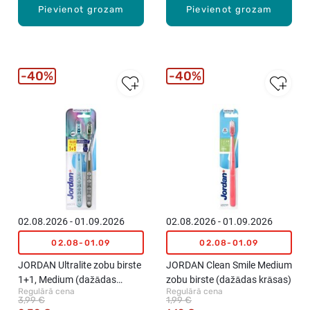
Pievienot grozam
Pievienot grozam
40%
40%
02.08.2026 - 01.09.2026
02.08.2026 - 01.09.2026
02.08-01.09
02.08-01.09
JORDAN Ultralite zobu birste
JORDAN Clean Smile Medium
1+1, Medium (dažādas
zobu birste (dažādas krāsas)
Regulārā cena
Regulārā cena
krāsas)
3,99 €
1,99 €