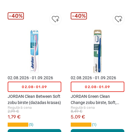
40%
40%
02.08.2026 - 01.09.2026
02.08.2026 - 01.09.2026
02.08-01.09
02.08-01.09
JORDAN Clean Between Soft
JORDAN Green Clean
zobu birste (dažādas krāsas)
Change zobu birste, Soft,
Regulārā cena
Regulārā cena
4gab. (dažādas krāsas)
2,99 €
8,49 €
1,79 €
5,09 €
5
1