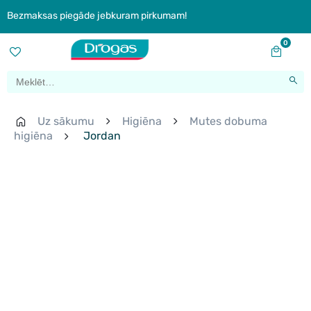
Bezmaksas piegāde jebkuram pirkumam!
0
Uz sākumu
Higiēna
Mutes dobuma
higiēna
Jordan