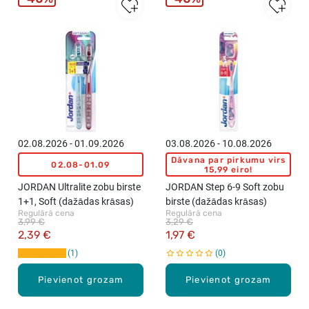
02.08.2026 - 01.09.2026
03.08.2026 - 10.08.2026
Dāvana par pirkumu virs
02.08-01.09
15,99 eiro!
JORDAN Ultralite zobu birste
JORDAN Step 6-9 Soft zobu
1+1, Soft (dažādas krāsas)
birste (dažādas krāsas)
Regulārā cena
Regulārā cena
3,99 €
3,29 €
2,39 €
1,97 €
1
0
Pievienot grozam
Pievienot grozam