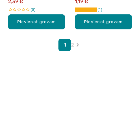
2,39 €
1,19 €
0
1
Pievienot grozam
Pievienot grozam
1
2
Karjera Drogās
BUJ Biežāk uzdotie jautājumi
Lietošanas noteikumi