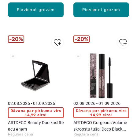
Pievienot grozam
Pievienot grozam
20%
20%
02.08.2026 - 01.09.2026
02.08.2026 - 01.09.2026
Dāvana par pirkumu virs
Dāvana par pirkumu virs
14,99 eiro!
14,99 eiro!
ARTDECO Beauty Duo kastīte
ARTDECO Gorgeous Volume
acu ēnām
skropstu tuša, Deep Black,
Regulārā cena
Regulārā cena
14ml