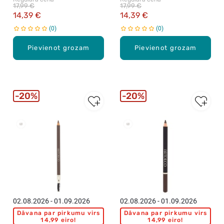
10ml
uzacu serums, 1.7ml
17,99 €
17,99 €
14,39 €
14,39 €
0
0
Pievienot grozam
Pievienot grozam
20%
20%
02.08.2026 - 01.09.2026
02.08.2026 - 01.09.2026
Dāvana par pirkumu virs
Dāvana par pirkumu virs
14,99 eiro!
14,99 eiro!