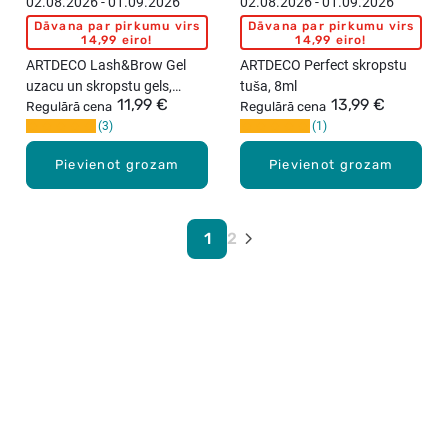
02.08.2026 - 01.09.2026
02.08.2026 - 01.09.2026
Dāvana par pirkumu virs
Dāvana par pirkumu virs
14,99 eiro!
14,99 eiro!
ARTDECO Lash&Brow Gel
ARTDECO Perfect skropstu
uzacu un skropstu gels,
tuša, 8ml
11,99 €
13,99 €
Clear, 10ml
Regulārā cena
Regulārā cena
3
1
Pievienot grozam
Pievienot grozam
1
2
Karjera Drogās
BUJ Biežāk uzdotie jautājumi