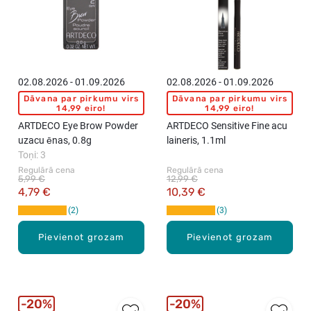
02.08.2026 - 01.09.2026
02.08.2026 - 01.09.2026
Dāvana par pirkumu virs
Dāvana par pirkumu virs
14,99 eiro!
14,99 eiro!
ARTDECO Eye Brow Powder
ARTDECO Sensitive Fine acu
uzacu ēnas, 0.8g
laineris, 1.1ml
Toņi: 3
Regulārā cena
Regulārā cena
5,99 €
12,99 €
4,79 €
10,39 €
2
3
Pievienot grozam
Pievienot grozam
20%
20%