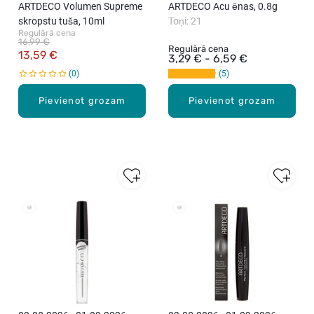
ARTDECO Volumen Supreme
ARTDECO Acu ēnas, 0.8g
skropstu tuša, 10ml
Toņi: 21
Regulārā cena
16,99 €
Regulārā cena
13,59 €
3,29 € - 6,59 €
0
5
Pievienot grozam
Pievienot grozam