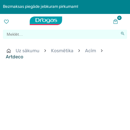
Bezmaksas piegāde jebkuram pirkumam!
0
Uz sākumu
Kosmētika
Acīm
Artdeco