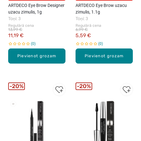
ARTDECO Eye Brow Designer
ARTDECO Eye Brow uzacu
uzacu zīmulis, 1g
zīmulis, 1.1g
Toņi: 3
Toņi: 3
Regulārā cena
Regulārā cena
13,99 €
6,99 €
11,19 €
5,59 €
0
0
Pievienot grozam
Pievienot grozam
20%
20%