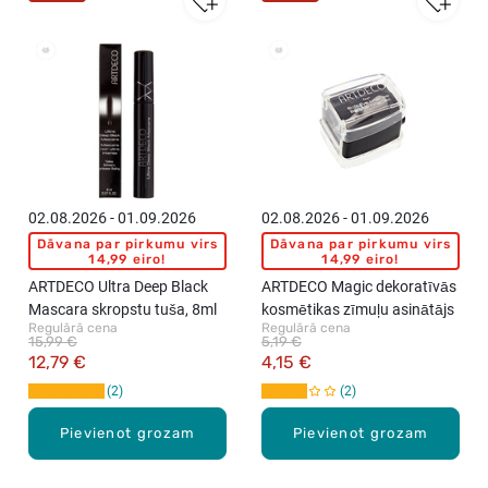
02.08.2026 - 01.09.2026
02.08.2026 - 01.09.2026
Dāvana par pirkumu virs
Dāvana par pirkumu virs
14,99 eiro!
14,99 eiro!
ARTDECO Ultra Deep Black
ARTDECO Magic dekoratīvās
Mascara skropstu tuša, 8ml
kosmētikas zīmuļu asinātājs
Regulārā cena
Regulārā cena
15,99 €
5,19 €
12,79 €
4,15 €
2
2
Pievienot grozam
Pievienot grozam