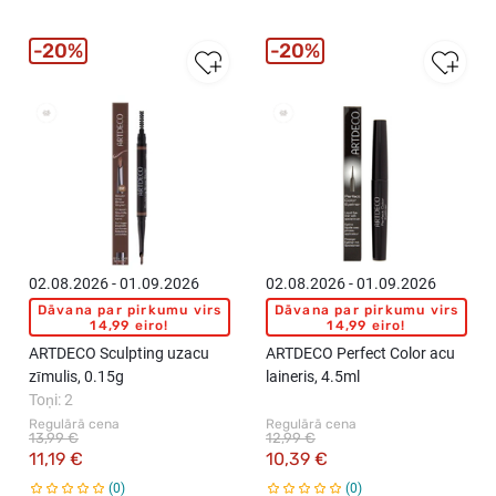
20%
20%
02.08.2026 - 01.09.2026
02.08.2026 - 01.09.2026
Dāvana par pirkumu virs
Dāvana par pirkumu virs
14,99 eiro!
14,99 eiro!
ARTDECO Sculpting uzacu
ARTDECO Perfect Color acu
zīmulis, 0.15g
laineris, 4.5ml
Toņi: 2
Regulārā cena
Regulārā cena
13,99 €
12,99 €
11,19 €
10,39 €
0
0