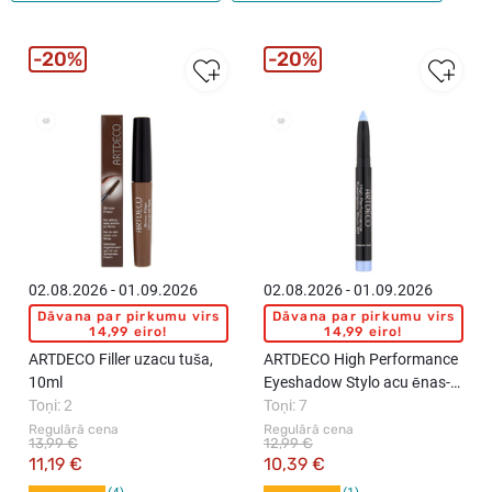
20%
20%
02.08.2026 - 01.09.2026
02.08.2026 - 01.09.2026
Dāvana par pirkumu virs
Dāvana par pirkumu virs
14,99 eiro!
14,99 eiro!
ARTDECO Filler uzacu tuša,
ARTDECO High Performance
10ml
Eyeshadow Stylo acu ēnas-
Toņi: 2
zīmulis, 1.4g
Toņi: 7
Regulārā cena
Regulārā cena
13,99 €
12,99 €
11,19 €
10,39 €