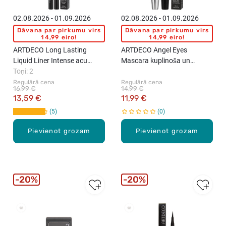
02.08.2026 - 01.09.2026
02.08.2026 - 01.09.2026
Dāvana par pirkumu virs
Dāvana par pirkumu virs
14,99 eiro!
14,99 eiro!
ARTDECO Long Lasting
ARTDECO Angel Eyes
Liquid Liner Intense acu
Mascara kuplinoša un
laineris, 0.6ml
Toņi: 2
atliecoša skropstu tuša, 10ml
Regulārā cena
Regulārā cena
16,99 €
14,99 €
13,59 €
11,99 €
5
0
Pievienot grozam
Pievienot grozam
20%
20%