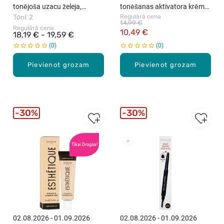
tonējoša uzacu želeja,
tonēšanas aktivatora krēms,
4.25ml
Toņi: 2
100ml
Regulārā cena
14,99 €
Regulārā cena
10,49 €
18,19 € - 19,59 €
0
0
Pievienot grozam
Pievienot grozam
30%
30%
Tikai Drogās!
New
02.08.2026 - 01.09.2026
02.08.2026 - 01.09.2026