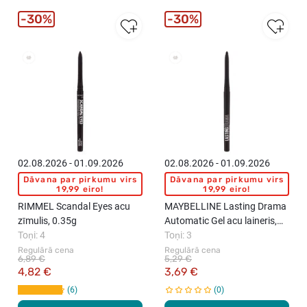
30%
30%
New
02.08.2026 - 01.09.2026
02.08.2026 - 01.09.2026
Dāvana par pirkumu virs
Dāvana par pirkumu virs
19,99 eiro!
19,99 eiro!
RIMMEL Scandal Eyes acu
MAYBELLINE Lasting Drama
zīmulis, 0.35g
Automatic Gel acu laineris,
Toņi: 4
1gab.
Toņi: 3
Regulārā cena
Regulārā cena
6,89 €
5,29 €
4,82 €
3,69 €
6
0