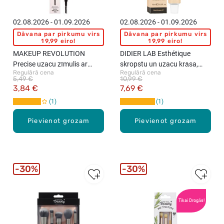
02.08.2026 - 01.09.2026
02.08.2026 - 01.09.2026
Dāvana par pirkumu virs
Dāvana par pirkumu virs
19,99 eiro!
19,99 eiro!
MAKEUP REVOLUTION
DIDIER LAB Esthétique
Precise uzacu zīmulis ar
skropstu un uzacu krāsa,
Regulārā cena
Regulārā cena
birstīti, Dark Brown, 0.05g
Dark Brown, 15ml
5,49 €
10,99 €
3,84 €
7,69 €
1
1
Pievienot grozam
Pievienot grozam
30%
30%
Tikai Drogās!