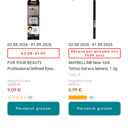
02.08.2026 - 01.09.2026
02.08.2026 - 01.09.2026
Dāvana par pirkumu virs
02.08-01.09
19,99 eiro!
FOR YOUR BEAUTY
MAYBELLINE New York
Professional Defined Eyes
Tattoo Gel acu laineris, 1.3g
acu otu komplekts "Smokey
Toņi: 4
Cat Eyes", 4gab.
Regulārā cena
Regulārā cena
12,99 €
9,99 €
9,09 €
6,99 €
0
6
Pievienot grozam
Pievienot grozam