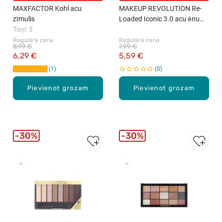
MAXFACTOR Kohl acu
MAKEUP REVOLUTION Re-
zīmulis
Loaded Iconic 3.0 acu ēnu
Toņi: 3
palete, 15 toņi
Regulārā cena
Regulārā cena
8,99 €
7,99 €
6,29 €
5,59 €
1
0
Pievienot grozam
Pievienot grozam
30%
30%
New