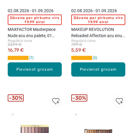
02.08.2026 - 01.09.2026
02.08.2026 - 01.09.2026
Dāvana par pirkumu virs
Dāvana par pirkumu virs
19,99 eiro!
19,99 eiro!
MAXFACTOR Masterpiece
MAKEUP REVOLUTION
Nude acu ēnu palete, 01
Reloaded Affection acu ēnu
Regulārā cena
Regulārā cena
Cappuccino Nudes, 8 toņi
palete, 15 toņi
23,99 €
7,99 €
16,79 €
5,59 €
7
3
Pievienot grozam
Pievienot grozam
30%
30%
New