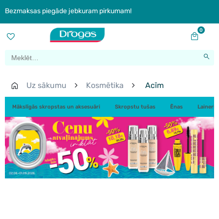
Bezmaksas piegāde jebkuram pirkumam!
0
Uz sākumu
Kosmētika
Acīm
Mākslīgās skropstas un aksesuāri
Skropstu tušas
Ēnas
Laineri