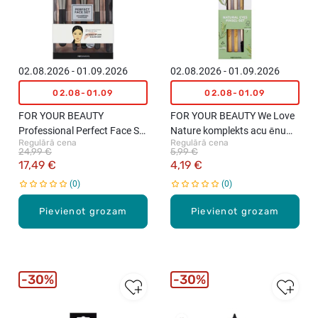
02.08.2026 - 01.09.2026
02.08.2026 - 01.09.2026
02.08-01.09
02.08-01.09
FOR YOUR BEAUTY
FOR YOUR BEAUTY We Love
Professional Perfect Face Set
Nature komplekts acu ēnu
Regulārā cena
Regulārā cena
otu komplekts "No‑Make‑up
uzklāšanai
24,99 €
5,99 €
Look & Glow Skin", 5gab.
17,49 €
4,19 €
0
0
Pievienot grozam
Pievienot grozam
30%
30%