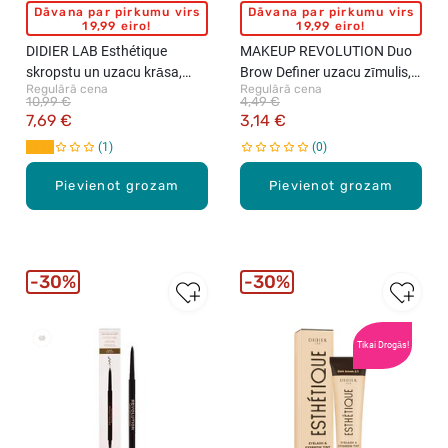
Dāvana par pirkumu virs
Dāvana par pirkumu virs
19,99 eiro!
19,99 eiro!
DIDIER LAB Esthétique
MAKEUP REVOLUTION Duo
skropstu un uzacu krāsa,
Brow Definer uzacu zīmulis,
Regulārā cena
Regulārā cena
Light Brown, 15ml
0.15g
10,99 €
4,49 €
7,69 €
3,14 €
1
0
Pievienot grozam
Pievienot grozam
30%
30%
New
Tikai Drogās!