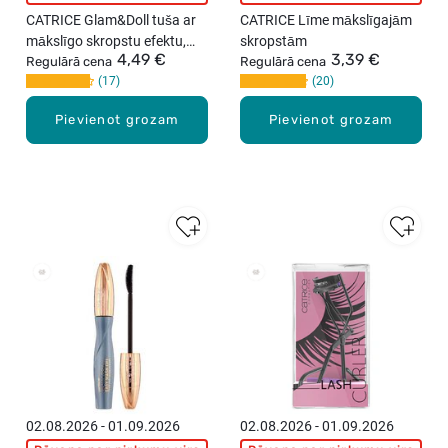
CATRICE Glam&Doll tuša ar
CATRICE Līme mākslīgajām
mākslīgo skropstu efektu,
skropstām
4,49 €
3,39 €
9,5ml
Regulārā cena
Regulārā cena
17
20
Pievienot grozam
Pievienot grozam
02.08.2026 - 01.09.2026
02.08.2026 - 01.09.2026