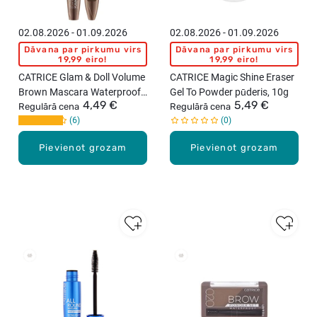
02.08.2026 - 01.09.2026
02.08.2026 - 01.09.2026
Dāvana par pirkumu virs
Dāvana par pirkumu virs
19,99 eiro!
19,99 eiro!
CATRICE Glam & Doll Volume
CATRICE Magic Shine Eraser
Brown Mascara Waterproof
Gel To Powder pūderis, 10g
4,49 €
5,49 €
skropstu tuša, 10ml
Regulārā cena
Regulārā cena
6
0
Pievienot grozam
Pievienot grozam