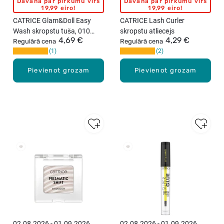
Dāvana par pirkumu virs
Dāvana par pirkumu virs
19,99 eiro!
19,99 eiro!
CATRICE Glam&Doll Easy
CATRICE Lash Curler
Wash skropstu tuša, 010
skropstu atliecējs
4,69 €
4,29 €
Ultra Black, 9ml
Regulārā cena
Regulārā cena
1
2
Pievienot grozam
Pievienot grozam
02.08.2026 - 01.09.2026
02.08.2026 - 01.09.2026