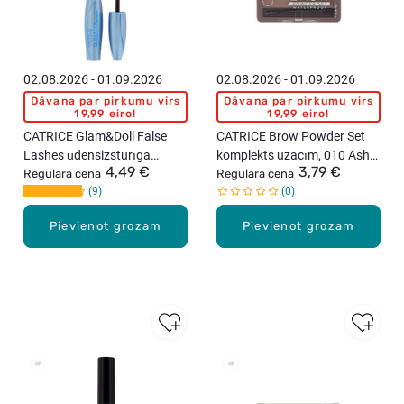
02.08.2026 - 01.09.2026
02.08.2026 - 01.09.2026
Dāvana par pirkumu virs
Dāvana par pirkumu virs
19,99 eiro!
19,99 eiro!
CATRICE Glam&Doll False
CATRICE Brow Powder Set
Lashes ūdensizsturīga
komplekts uzacīm, 010 Ash
4,49 €
3,79 €
skropstu tuša, Black, 10ml
Regulārā cena
Blond, 4g
Regulārā cena
9
0
Pievienot grozam
Pievienot grozam