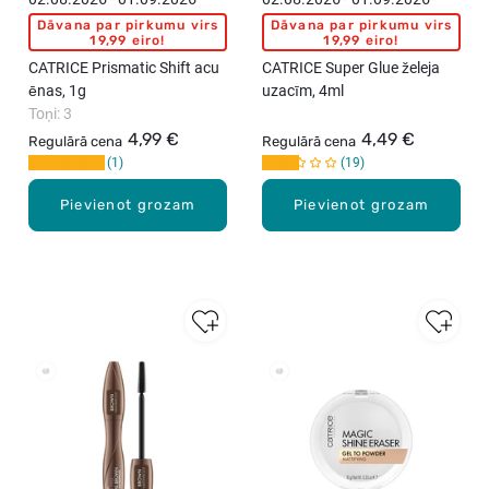
Dāvana par pirkumu virs
Dāvana par pirkumu virs
19,99 eiro!
19,99 eiro!
CATRICE Prismatic Shift acu
CATRICE Super Glue želeja
ēnas, 1g
uzacīm, 4ml
Toņi: 3
4,99 €
4,49 €
Regulārā cena
Regulārā cena
1
19
Pievienot grozam
Pievienot grozam