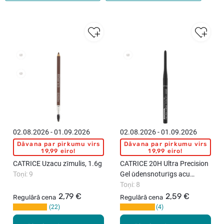
02.08.2026 - 01.09.2026
02.08.2026 - 01.09.2026
Dāvana par pirkumu virs
Dāvana par pirkumu virs
19,99 eiro!
19,99 eiro!
CATRICE Uzacu zīmulis, 1.6g
CATRICE 20H Ultra Precision
Toņi: 9
Gel ūdensnoturīgs acu
zīmulis, 0.28g
Toņi: 8
2,79 €
2,59 €
Regulārā cena
Regulārā cena
22
4