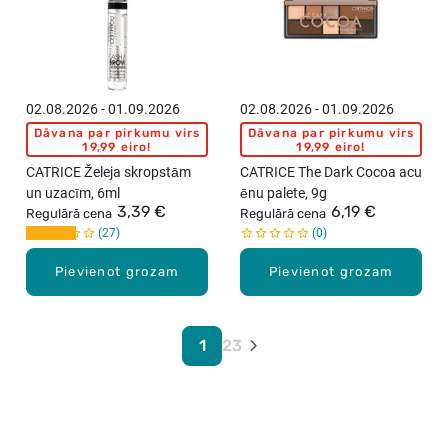
02.08.2026 - 01.09.2026
02.08.2026 - 01.09.2026
Dāvana par pirkumu virs
Dāvana par pirkumu virs
19,99 eiro!
19,99 eiro!
CATRICE Želeja skropstām
CATRICE The Dark Cocoa acu
un uzacīm, 6ml
ēnu palete, 9g
3,39 €
6,19 €
Regulārā cena
Regulārā cena
27
0
Pievienot grozam
Pievienot grozam
1
2
3