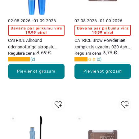
02.08.2026 - 01.09.2026
02.08.2026 - 01.09.2026
Dāvana par pirkumu virs
Dāvana par pirkumu virs
19,99 eiro!
19,99 eiro!
CATRICE Allround
CATRICE Brow Powder Set
ūdensnoturīga skropstu
komplekts uzacīm, 020 Ash
3,69 €
3,79 €
tuša, 12ml
Regulārā cena
Brown, 4g
Regulārā cena
2
2
Pievienot grozam
Pievienot grozam