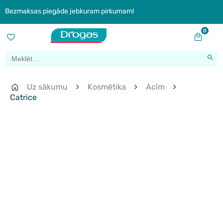
Bezmaksas piegāde jebkuram pirkumam!
0
Uz sākumu
Kosmētika
Acīm
Catrice