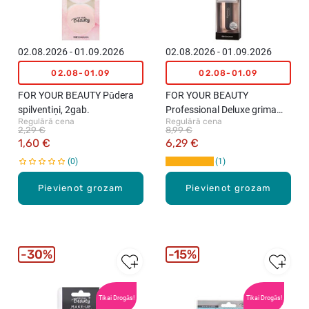
02.08.2026 - 01.09.2026
02.08.2026 - 01.09.2026
02.08-01.09
02.08-01.09
FOR YOUR BEAUTY Pūdera
FOR YOUR BEAUTY
spilventiņi, 2gab.
Professional Deluxe grima
Regulārā cena
Regulārā cena
ota
2,29 €
8,99 €
1,60 €
6,29 €
0
1
Pievienot grozam
Pievienot grozam
30%
15%
Tikai Drogās!
Tikai Drogās!