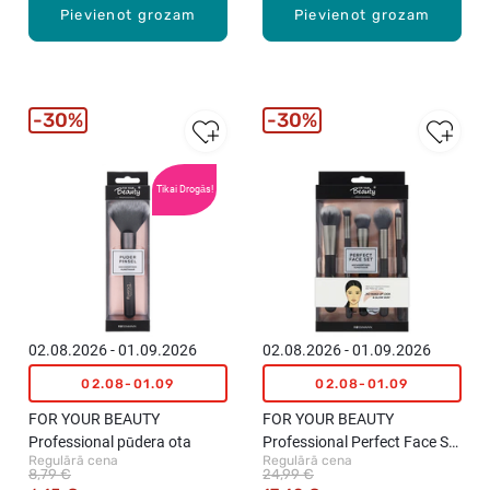
Pievienot grozam
Pievienot grozam
30%
30%
Tikai Drogās!
02.08.2026 - 01.09.2026
02.08.2026 - 01.09.2026
02.08-01.09
02.08-01.09
FOR YOUR BEAUTY
FOR YOUR BEAUTY
Professional pūdera ota
Professional Perfect Face Set
Regulārā cena
Regulārā cena
otu komplekts "No‑Make‑up
8,79 €
24,99 €
Look & Glow Skin", 5gab.