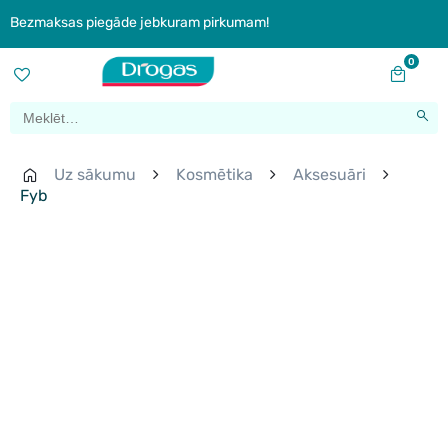
Bezmaksas piegāde jebkuram pirkumam!
0
Uz sākumu
Kosmētika
Aksesuāri
Fyb