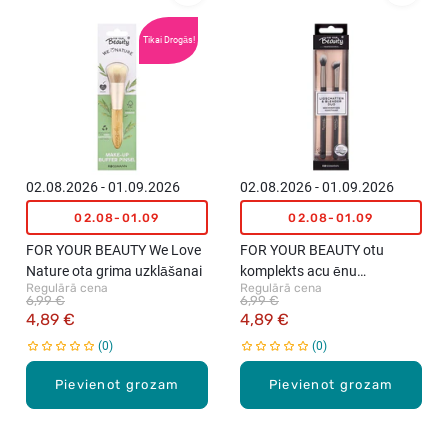
Tikai Drogās!
02.08.2026 - 01.09.2026
02.08.2026 - 01.09.2026
02.08-01.09
02.08-01.09
FOR YOUR BEAUTY We Love
FOR YOUR BEAUTY otu
Nature ota grima uzklāšanai
komplekts acu ēnu
Regulārā cena
Regulārā cena
uzklāšanai un izpludinašanai,
6,99 €
6,99 €
2gab.
4,89 €
4,89 €
0
0
Pievienot grozam
Pievienot grozam