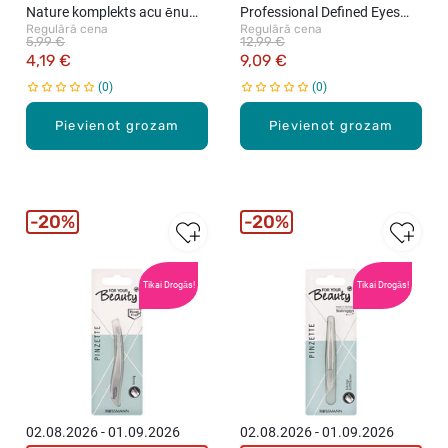
Nature komplekts acu ēnu
Professional Defined Eyes
Regulārā cena
Regulārā cena
uzklāšanai
acu otu komplekts "Smokey
5,99 €
12,99 €
Cat Eyes", 4gab.
4,19 €
9,09 €
0
0
Pievienot grozam
Pievienot grozam
20%
20%
Tikai Drogās!
Tikai Drogās!
02.08.2026 - 01.09.2026
02.08.2026 - 01.09.2026