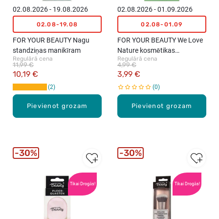
02.08.2026 - 19.08.2026
02.08.2026 - 01.09.2026
02.08-19.08
02.08-01.09
FOR YOUR BEAUTY Nagu
FOR YOUR BEAUTY We Love
standziņas manikīram
Nature kosmētikas
Regulārā cena
Regulārā cena
uzklāšanas sūklītis
11,99 €
4,99 €
10,19 €
3,99 €
2
0
Pievienot grozam
Pievienot grozam
30%
30%
Tikai Drogās!
Tikai Drogās!