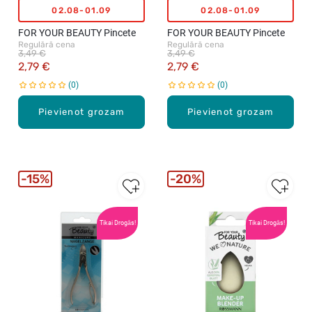
02.08-01.09
02.08-01.09
FOR YOUR BEAUTY Pincete
FOR YOUR BEAUTY Pincete
Regulārā cena
Regulārā cena
3,49 €
3,49 €
2,79 €
2,79 €
0
0
Pievienot grozam
Pievienot grozam
15%
20%
Tikai Drogās!
Tikai Drogās!