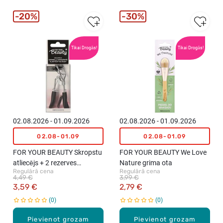
20%
30%
Tikai Drogās!
Tikai Drogās!
02.08.2026 - 01.09.2026
02.08.2026 - 01.09.2026
02.08-01.09
02.08-01.09
FOR YOUR BEAUTY Skropstu
FOR YOUR BEAUTY We Love
atliecējs + 2 rezerves
Nature grima ota
Regulārā cena
Regulārā cena
gumijas, 1gab.
4,49 €
3,99 €
3,59 €
2,79 €
0
0
Pievienot grozam
Pievienot grozam