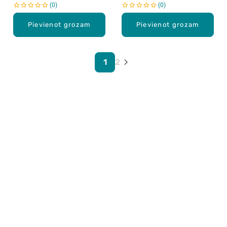
0
0
Pievienot grozam
Pievienot grozam
1
2
Karjera Drogās
BUJ Biežāk uzdotie jautājumi
Lietošanas noteikumi