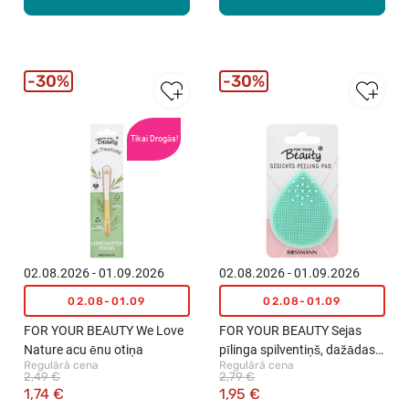
30%
30%
Tikai Drogās!
02.08.2026 - 01.09.2026
02.08.2026 - 01.09.2026
02.08-01.09
02.08-01.09
FOR YOUR BEAUTY We Love
FOR YOUR BEAUTY Sejas
Nature acu ēnu otiņa
pīlinga spilventiņš, dažādas
Regulārā cena
Regulārā cena
krāsas, 1gab.
2,49 €
2,79 €
1,74 €
1,95 €