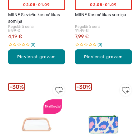
02.08-01.09
02.08-01.09
MIINE Sieviešu kosmētikas
MIINE Kosmētikas somiņa
somiņa
Regulārā cena
Regulārā cena
5,99 €
11,49 €
4,19 €
7,99 €
0
0
Pievienot grozam
Pievienot grozam
30%
30%
Tikai Drogās!