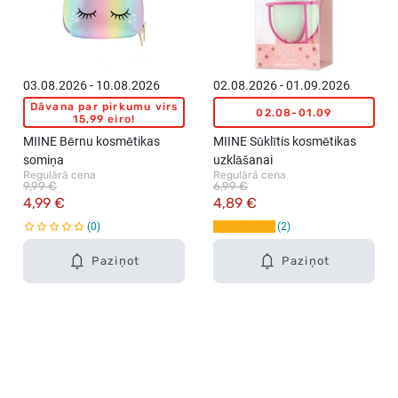
03.08.2026 - 10.08.2026
02.08.2026 - 01.09.2026
Dāvana par pirkumu virs
02.08-01.09
15,99 eiro!
MIINE Bērnu kosmētikas
MIINE Sūklītis kosmētikas
somiņa
uzklāšanai
Regulārā cena
Regulārā cena
9,99 €
6,99 €
4,99 €
4,89 €
0
2
Paziņot
Paziņot