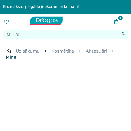
Bezmaksas piegāde jebkuram pirkumam!
0
Uz sākumu
Kosmētika
Aksesuāri
Mine