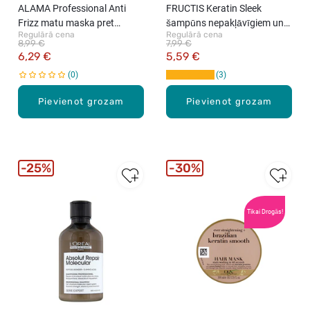
ALAMA Professional Anti
FRUCTIS Keratin Sleek
Frizz matu maska pret
šampūns nepakļāvīgiem un
Regulārā cena
Regulārā cena
pūkošanos, 500ml
sausiem matiem, 200ml
8,99 €
7,99 €
6,29 €
5,59 €
0
3
Pievienot grozam
Pievienot grozam
25%
30%
Tikai Drogās!