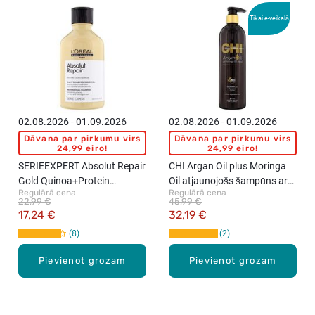
Tikai e-veikalā
02.08.2026 - 01.09.2026
02.08.2026 - 01.09.2026
Dāvana par pirkumu virs
Dāvana par pirkumu virs
24,99 eiro!
24,99 eiro!
SERIEEXPERT Absolut Repair
CHI Argan Oil plus Moringa
Gold Quinoa+Protein
Oil atjaunojošs šampūns ar
Regulārā cena
Regulārā cena
šampūns, 300ml
eksotiskām eļļām, 739ml
22,99 €
45,99 €
17,24 €
32,19 €
8
2
Pievienot grozam
Pievienot grozam