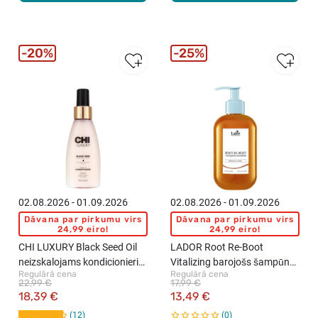
20%
25%
02.08.2026 - 01.09.2026
02.08.2026 - 01.09.2026
Dāvana par pirkumu virs
Dāvana par pirkumu virs
24,99 eiro!
24,99 eiro!
CHI LUXURY Black Seed Oil
LADOR Root Re-Boot
neizskalojams kondicionieris
Vitalizing barojošs šampūns
Regulārā cena
Regulārā cena
matiem ar melno ķimeņu eļļu,
ar propolisu un citronu
22,99 €
17,99 €
118ml
bojātu matu atjaunošanai,
18,39 €
13,49 €
300ml
12
0