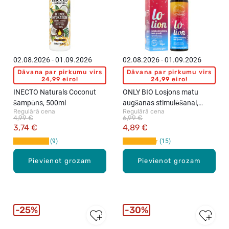
02.08.2026 - 01.09.2026
02.08.2026 - 01.09.2026
Dāvana par pirkumu virs
Dāvana par pirkumu virs
24,99 eiro!
24,99 eiro!
INECTO Naturals Coconut
ONLY BIO Losjons matu
šampūns, 500ml
augšanas stimulēšanai,
Regulārā cena
Regulārā cena
100ml
4,99 €
6,99 €
3,74 €
4,89 €
9
15
Pievienot grozam
Pievienot grozam
25%
30%