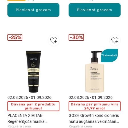
Pievienot grozam
Pievienot grozam
25%
30%
Tikai e-veikalā
02.08.2026 - 01.09.2026
02.08.2026 - 01.09.2026
Dāvana par 2 produktu
Dāvana par pirkumu virs
pirkumu!
24,99 eiro!
PLACENTA XIVITAE
GOSH Growth kondicionieris
Reģenerējoša maska
matu augšanas veicināšanai,
Regulārā cena
Regulārā cena
matiem, 250ml
500ml