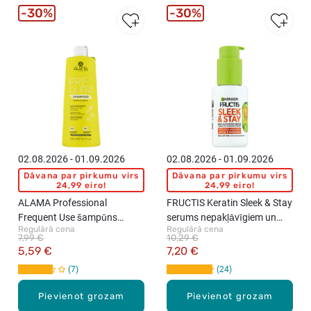
30%
30%
02.08.2026 - 01.09.2026
02.08.2026 - 01.09.2026
Dāvana par pirkumu virs
Dāvana par pirkumu virs
24,99 eiro!
24,99 eiro!
ALAMA Professional
FRUCTIS Keratin Sleek & Stay
Frequent Use šampūns
serums nepakļāvīgiem un
Regulārā cena
Regulārā cena
ikdienas lietošanai, 500ml
sausiem matiem, 50ml
7,99 €
10,29 €
5,59 €
7,20 €
7
24
Pievienot grozam
Pievienot grozam