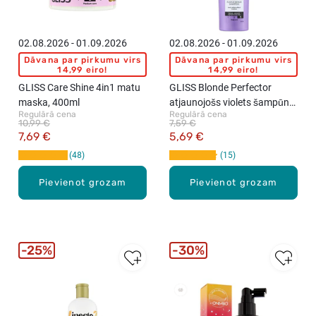
02.08.2026 - 01.09.2026
02.08.2026 - 01.09.2026
Dāvana par pirkumu virs
Dāvana par pirkumu virs
14,99 eiro!
14,99 eiro!
GLISS Care Shine 4in1 matu
GLISS Blonde Perfector
maska, 400ml
atjaunojošs violets šampūns,
Regulārā cena
Regulārā cena
250ml
10,99 €
7,59 €
7,69 €
5,69 €
48
15
Pievienot grozam
Pievienot grozam
25%
30%
New