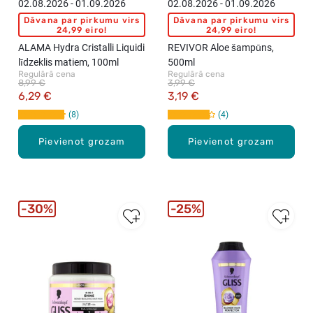
02.08.2026 - 01.09.2026
02.08.2026 - 01.09.2026
Dāvana par pirkumu virs
Dāvana par pirkumu virs
24,99 eiro!
24,99 eiro!
ALAMA Hydra Cristalli Liquidi
REVIVOR Aloe šampūns,
līdzeklis matiem, 100ml
500ml
Regulārā cena
Regulārā cena
8,99 €
3,99 €
6,29 €
3,19 €
8
4
Pievienot grozam
Pievienot grozam
30%
25%