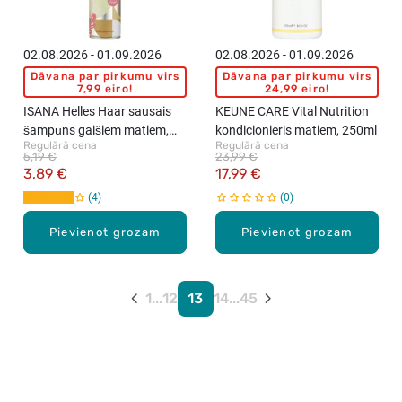
02.08.2026 - 01.09.2026
02.08.2026 - 01.09.2026
Dāvana par pirkumu virs
Dāvana par pirkumu virs
7,99 eiro!
24,99 eiro!
ISANA Helles Haar sausais
KEUNE CARE Vital Nutrition
šampūns gaišiem matiem,
kondicionieris matiem, 250ml
Regulārā cena
Regulārā cena
200ml
5,19 €
23,99 €
3,89 €
17,99 €
4
0
Pievienot grozam
Pievienot grozam
1
...
12
13
14
...
45