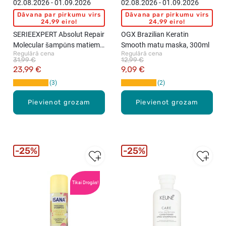
02.08.2026 - 01.09.2026
02.08.2026 - 01.09.2026
Dāvana par pirkumu virs
Dāvana par pirkumu virs
24,99 eiro!
24,99 eiro!
SERIEEXPERT Absolut Repair
OGX Brazilian Keratin
Molecular šampūns matiem,
Smooth matu maska, 300ml
Regulārā cena
Regulārā cena
300ml
31,99 €
12,99 €
23,99 €
9,09 €
3
2
Pievienot grozam
Pievienot grozam
25%
25%
Tikai Drogās!