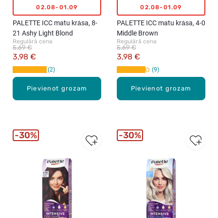
02.08-01.09
02.08-01.09
PALETTE ICC matu krāsa, 8-
PALETTE ICC matu krāsa, 4-0
21 Ashy Light Blond
Middle Brown
Regulārā cena
Regulārā cena
5,69 €
5,69 €
3,98 €
3,98 €
2
9
Pievienot grozam
Pievienot grozam
30%
30%