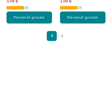
3,98 €
3,98 €
5
3
Pievienot grozam
Pievienot grozam
1
2
Karjera Drogās
BUJ Biežāk uzdotie jautājumi
Lietošanas noteikumi