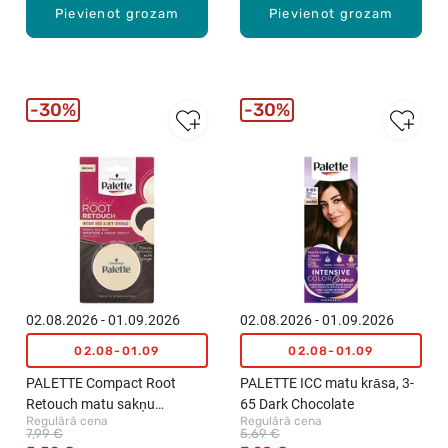
Pievienot grozam
Pievienot grozam
30%
30%
02.08.2026 - 01.09.2026
02.08.2026 - 01.09.2026
02.08-01.09
02.08-01.09
PALETTE Compact Root
PALETTE ICC matu krāsa, 3-
Retouch matu sakņu
65 Dark Chocolate
Regulārā cena
Regulārā cena
tonētājs, Brown, 3g
7,99 €
5,69 €