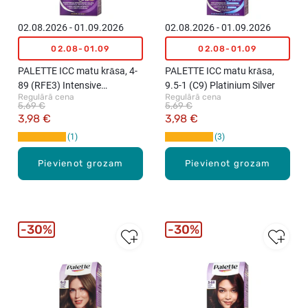
02.08.2026 - 01.09.2026
02.08.2026 - 01.09.2026
02.08-01.09
02.08-01.09
PALETTE ICC matu krāsa, 4-
PALETTE ICC matu krāsa,
89 (RFE3) Intensive
9.5-1 (C9) Platinium Silver
Regulārā cena
Regulārā cena
Aubergine
5,69 €
5,69 €
3,98 €
3,98 €
1
3
Pievienot grozam
Pievienot grozam
30%
30%