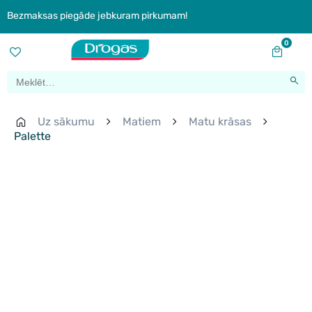
Bezmaksas piegāde jebkuram pirkumam!
0
Uz sākumu
Matiem
Matu krāsas
Palette