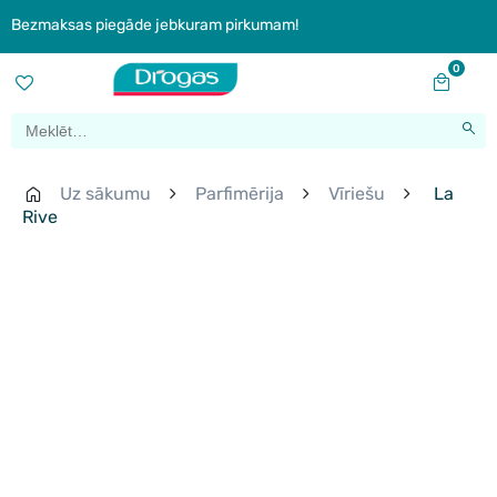
Bezmaksas piegāde jebkuram pirkumam!
0
Uz sākumu
Parfimērija
Vīriešu
La
Rive