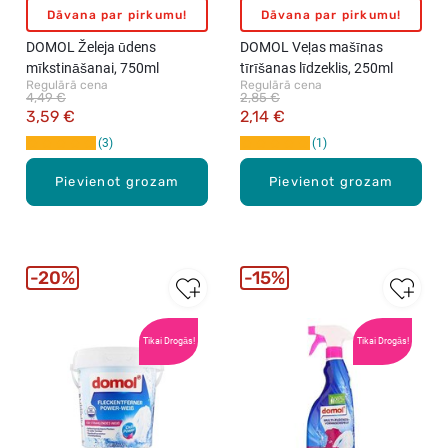
Dāvana par pirkumu!
Dāvana par pirkumu!
DOMOL Želeja ūdens
DOMOL Veļas mašīnas
mīkstināšanai, 750ml
tīrīšanas līdzeklis, 250ml
Regulārā cena
Regulārā cena
4,49 €
2,85 €
3,59 €
2,14 €
3
1
Pievienot grozam
Pievienot grozam
20%
15%
Tikai Drogās!
Tikai Drogās!