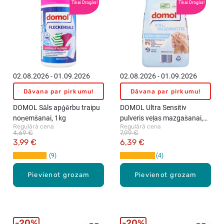
Tikai Drogās!
Tikai Drogās!
02.08.2026 - 01.09.2026
02.08.2026 - 01.09.2026
Dāvana par pirkumu!
Dāvana par pirkumu!
DOMOL Sāls apģērbu traipu
DOMOL Ultra Sensitiv
noņemšanai, 1kg
pulveris veļas mazgāšanai,
Regulārā cena
Regulārā cena
1.215kg
4,69 €
7,99 €
3,99 €
6,39 €
9
4
Pievienot grozam
Pievienot grozam
20%
20%