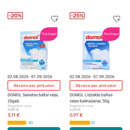
20%
25%
Tikai Drogās!
Tikai Drogās!
02.08.2026 - 01.09.2026
02.08.2026 - 01.09.2026
Dāvana par pirkumu!
Dāvana par pirkumu!
DOMOL Salvetes baltai veļai,
DOMOL Līdzeklis baltas
20gab.
veļas balināšanai, 50g
Regulārā cena
Regulārā cena
3,89 €
1,29 €
3,11 €
0,97 €
6
3