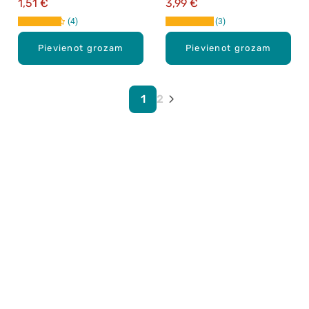
1,51 €
3,99 €
4
3
Pievienot grozam
Pievienot grozam
1
2
Karjera Drogās
BUJ Biežāk uzdotie jautājumi
Lietošanas noteikumi