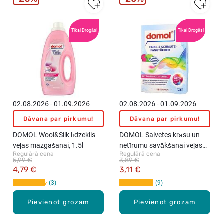
Tikai Drogās!
Tikai Drogās!
02.08.2026 - 01.09.2026
02.08.2026 - 01.09.2026
Dāvana par pirkumu!
Dāvana par pirkumu!
DOMOL Wool&Silk līdzeklis
DOMOL Salvetes krāsu un
veļas mazgašanai, 1.5l
netīrumu savākšanai veļas
Regulārā cena
Regulārā cena
mazgāšanas laikā, 24gab.
5,99 €
3,89 €
4,79 €
3,11 €
3
9
Pievienot grozam
Pievienot grozam