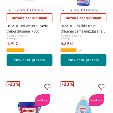
02.08.2026 - 01.09.2026
02.08.2026 - 01.09.2026
Dāvana par pirkumu!
Dāvana par pirkumu!
DOMOL Oxi-Weiss pulveris
DOMOL Līdzeklis traipu
traipu tīrīšanai, 750g
tīrīšanai pirms mazgāšanas,
Regulārā cena
Regulārā cena
750ml
5,99 €
3,99 €
4,79 €
3,39 €
6
2
Pievienot grozam
Pievienot grozam
20%
20%
Tikai Drogās!
Tikai Drogās!