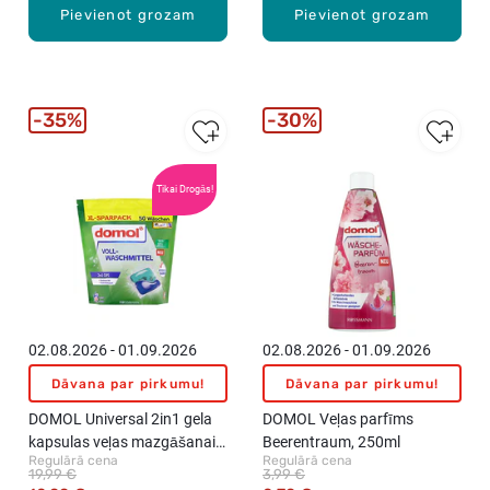
Pievienot grozam
Pievienot grozam
35%
30%
Tikai Drogās!
02.08.2026 - 01.09.2026
02.08.2026 - 01.09.2026
Dāvana par pirkumu!
Dāvana par pirkumu!
DOMOL Universal 2in1 gela
DOMOL Veļas parfīms
kapsulas veļas mazgāšanai,
Beerentraum, 250ml
Regulārā cena
Regulārā cena
50gab.
19,99 €
3,99 €