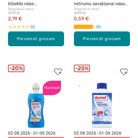
līdzeklis veļas
netīrumu savākšanai veļas
Regulārā cena
Regulārā cena
aromatizēšanai, 250ml
mazgāšanas laikā, 50gab.
3,99 €
6,99 €
2,79 €
5,59 €
0
8
Pievienot grozam
Pievienot grozam
20%
25%
Vislabāk
Tikai Drogās!
pārdotie
02.08.2026 - 01.09.2026
02.08.2026 - 01.09.2026