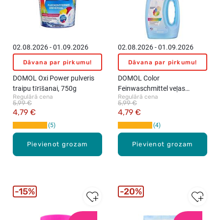
02.08.2026 - 01.09.2026
02.08.2026 - 01.09.2026
Dāvana par pirkumu!
Dāvana par pirkumu!
DOMOL Oxi Power pulveris
DOMOL Color
traipu tīrīšanai, 750g
Feinwaschmittel veļas
Regulārā cena
Regulārā cena
mazgāšanas līdzeklis,
5,99 €
5,99 €
1500ml
4,79 €
4,79 €
5
4
Pievienot grozam
Pievienot grozam
15%
20%