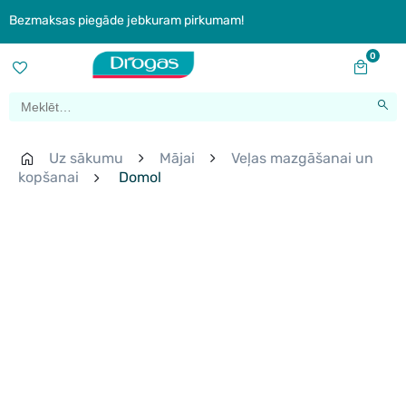
Bezmaksas piegāde jebkuram pirkumam!
0
Uz sākumu
Mājai
Veļas mazgāšanai un
kopšanai
Domol