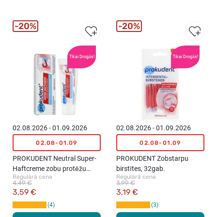
20%
20%
Tikai Drogās!
Tikai Drogās!
02.08.2026 - 01.09.2026
02.08.2026 - 01.09.2026
02.08-01.09
02.08-01.09
PROKUDENT Neutral Super-
PROKUDENT Zobstarpu
Haftcreme zobu protēžu
birstītes, 32gab.
Regulārā cena
Regulārā cena
līme, 40g
4,49 €
3,99 €
3,59 €
3,19 €
4
3