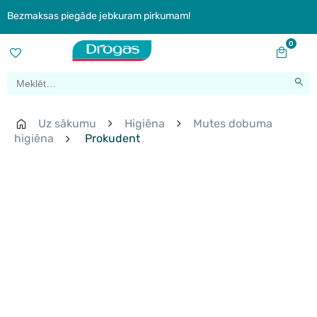
Bezmaksas piegāde jebkuram pirkumam!
0
Uz sākumu
Higiēna
Mutes dobuma
higiēna
Prokudent