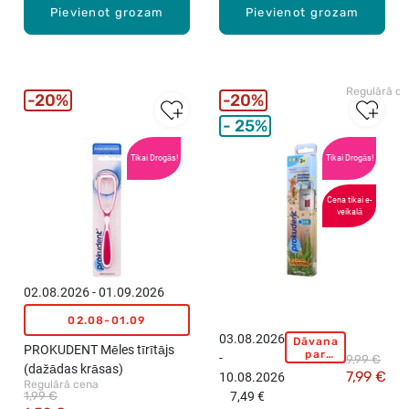
Pievienot grozam
Pievienot grozam
Regulārā c
20%
20%
25%
Tikai Drogās!
Tikai Drogās!
Cena tikai e-
veikalā
02.08.2026 - 01.09.2026
02.08-01.09
03.08.2026
Dāvana
P
PROKUDENT Mēles tīrītājs
par
-
9,99 €
R
pirkumu
(dažādas krāsas)
7,99 €
10.08.2026
virs
O
Regulārā cena
15,99
1,99 €
7,49 €
K
eiro!