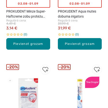
02.08-01.09
02.08-01.09
PROKUDENT Minze Super-
PROKUDENT Aqua mutes
Haftcreme zobu protēžu
dobuma irigators
Regulārā cena
Regulārā cena
līme, 40g
4,49 €
39,99 €
3,14 €
31,99 €
0
0
Pievienot grozam
Pievienot grozam
20%
20%
Vislabāk
Tikai Drogās!
pārdotie