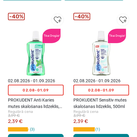
40%
40%
Tikai Drogās!
Tikai Drogās!
02.08.2026 - 01.09.2026
02.08.2026 - 01.09.2026
02.08-01.09
02.08-01.09
PROKUDENT Anti Karies
PROKUDENT Sensitiv mutes
mutes skalošanas līdzeklis,
skalošanas līdzeklis, 500ml
Regulārā cena
Regulārā cena
500ml
3,99 €
3,99 €
2,39 €
2,39 €
3
1