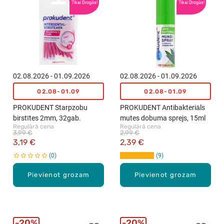
Tikai Drogās!
Tikai Drogās!
02.08.2026 - 01.09.2026
02.08.2026 - 01.09.2026
02.08-01.09
02.08-01.09
PROKUDENT Starpzobu
PROKUDENT Antibakteriāls
birstītes 2mm, 32gab.
mutes dobuma sprejs, 15ml
Regulārā cena
Regulārā cena
3,99 €
2,99 €
3,19 €
2,39 €
0
9
Pievienot grozam
Pievienot grozam
20%
20%