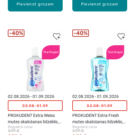
Pievienot grozam
Pievienot grozam
40%
40%
Tikai Drogās!
Tikai Drogās!
02.08.2026 - 01.09.2026
02.08.2026 - 01.09.2026
02.08-01.09
02.08-01.09
PROKUDENT Extra Weiss
PROKUDENT Extra Fresh
mutes skalošanas līdzeklis,
mutes skalošanas līdzeklis,
Regulārā cena
Regulārā cena
500ml
500ml
3,99 €
3,99 €