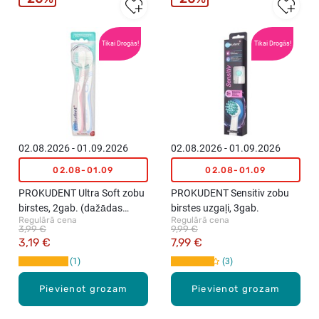
Tikai Drogās!
Tikai Drogās!
02.08.2026 - 01.09.2026
02.08.2026 - 01.09.2026
02.08-01.09
02.08-01.09
PROKUDENT Ultra Soft zobu
PROKUDENT Sensitiv zobu
birstes, 2gab. (dažādas
birstes uzgaļi, 3gab.
Regulārā cena
Regulārā cena
krāsas)
3,99 €
9,99 €
3,19 €
7,99 €
1
3
Pievienot grozam
Pievienot grozam