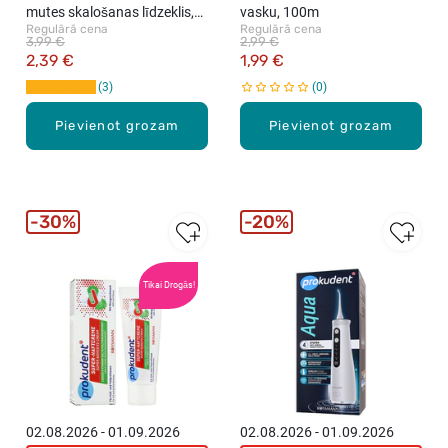
mutes skalošanas līdzeklis,
vasku, 100m
Regulārā cena
Regulārā cena
500ml
3,99 €
2,99 €
2,39 €
1,99 €
3
0
Pievienot grozam
Pievienot grozam
30%
20%
Tikai Drogās!
02.08.2026 - 01.09.2026
02.08.2026 - 01.09.2026