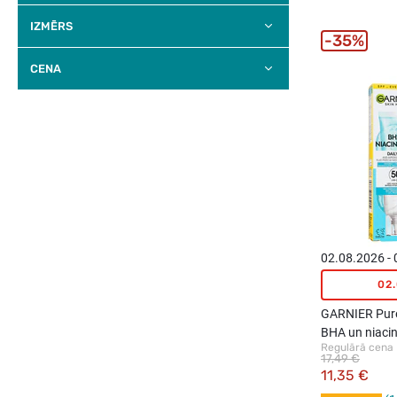
IZMĒRS
35%
CENA
02.08.2026 -
02
GARNIER Pure 
BHA un niaci
Regulārā cena
nepilnībām, 
17,49 €
11,35 €