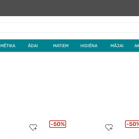
MĒTIKA
ĀDAI
MATIEM
HIGIĒNA
MĀJAI
A
50%
50