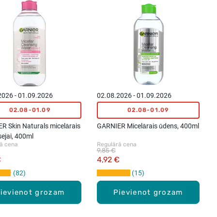
2026 - 01.09.2026
02.08.2026 - 01.09.2026
02.08-01.09
02.08-01.09
R Skin Naturals micelārais
GARNIER Micelārais ūdens, 400ml
ejai, 400ml
ā cena
Regulārā cena
9,85 €
€
4,92 €
82
15
ievienot grozam
Pievienot grozam