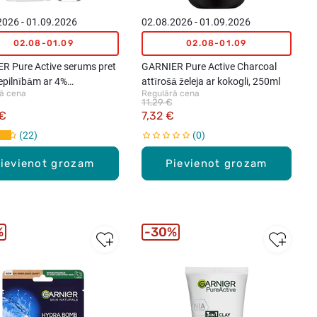
2026 - 01.09.2026
02.08.2026 - 01.09.2026
02.08-01.09
02.08-01.09
R Pure Active serums pret
GARNIER Pure Active Charcoal
epilnībām ar 4%
attīrošā želeja ar kokogli, 250ml
ā cena
Regulārā cena
amīdu + AHA + BHA, 30ml
11,29 €
 €
7,32 €
22
0
ievienot grozam
Pievienot grozam
%
30%