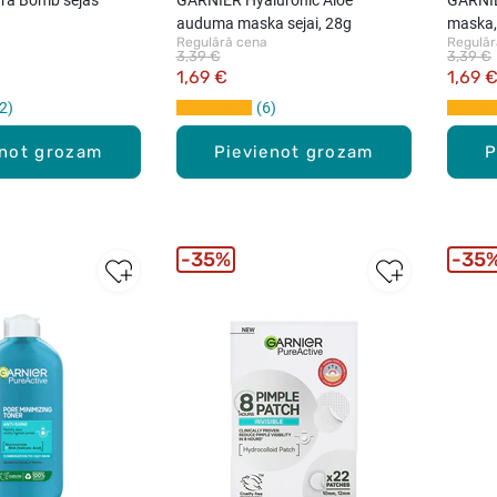
auduma maska sejai, 28g
maska,
Regulārā cena
Regulār
3,39 €
3,39 €
1,69 €
1,69 
2
6
enot grozam
Pievienot grozam
P
35%
35