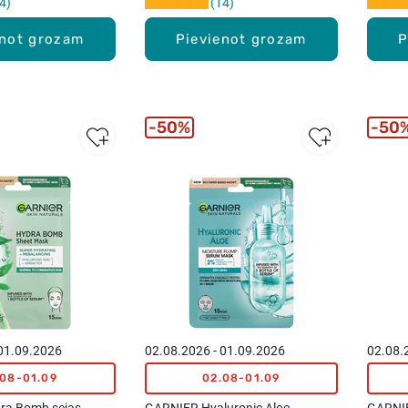
4
14
enot grozam
Pievienot grozam
P
50%
50
 01.09.2026
02.08.2026 - 01.09.2026
02.08.
.08-01.09
02.08-01.09
ra Bomb sejas
GARNIER Hyaluronic Aloe
GARNIE