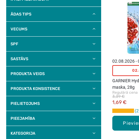
ĀDAS TIPS
VECUMS
SPF
SASTĀVS
02.08.2026 -
02
PRODUKTA VEIDS
GARNIER Hyd
maska, 28g
PRODUKTA KONSISTENCE
Regulārā cena
3,39 €
1,69 €
PIELIETOJUMS
2
PIEEJAMĪBA
Pievi
KATEGORIJA