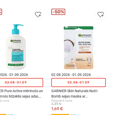
%
50%
2026 - 01.09.2026
02.08.2026 - 01.09.2026
02.08-01.09
02.08-01.09
R Pure Active mitrinošs un
GARNIER Skin Naturals Nutri
tīrošs līdzeklis sejas ādai,
Bomb sejas maska ar
ā cena
Regulārā cena
kokosriekstu pienu, 32g
€
3,39 €
1,69 €