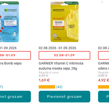
 01.09.2026
02.08.2026 - 01.09.2026
02.08.
.08-01.09
02.08-01.09
ra Bomb sejas
GARNIER Vitamin C mitrinoša
GARNIE
auduma maska sejai, 28g
ūdens s
Regulārā cena
Regulār
3,39 €
9,85 €
1,69 €
4,92 
7
42
enot grozam
Pievienot grozam
P