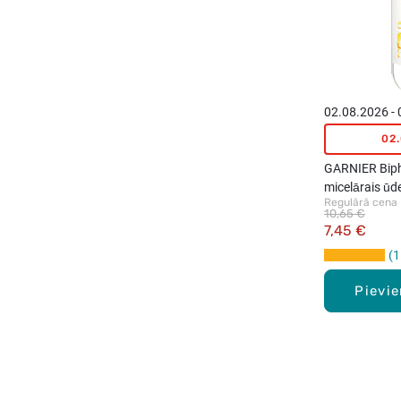
02.08.2026 -
02
GARNIER Biph
micelārais ūd
Regulārā cena
10,65 €
7,45 €
1
Pievi