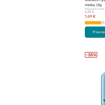
maska, 28g
Regulārā cena
3,39 €
1,69 €
1
Pievi
35%