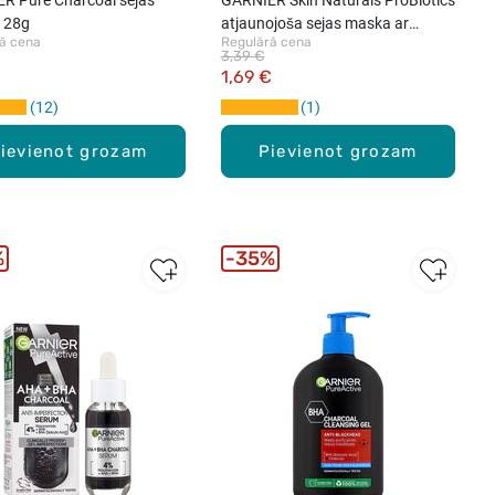
 28g
atjaunojoša sejas maska ar
ā cena
Regulārā cena
probiotikām, 22g
3,39 €
€
1,69 €
12
1
ievienot grozam
Pievienot grozam
%
35%