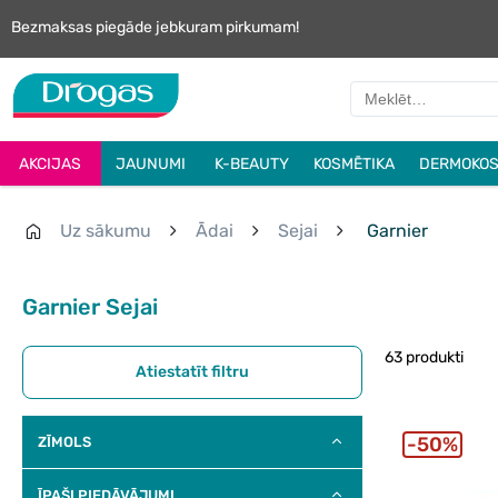
Bezmaksas piegāde jebkuram pirkumam!
AKCIJAS
JAUNUMI
K-BEAUTY
KOSMĒTIKA
DERMOKOS
Uz sākumu
Ādai
Sejai
Garnier
Garnier Sejai
63 produkti
Atiestatīt filtru
50%
ZĪMOLS
ĪPAŠI PIEDĀVĀJUMI