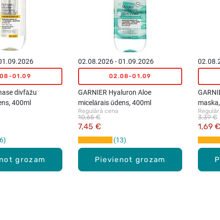
 01.09.2026
02.08.2026 - 01.09.2026
02.08.
.08-01.09
02.08-01.09
ase divfāžu
GARNIER Hyaluron Aloe
GARNIE
ens, 400ml
micelārais ūdens, 400ml
maska,
Regulārā cena
Regulār
10,65 €
3,39 €
7,45 €
1,69 
6
13
enot grozam
Pievienot grozam
P