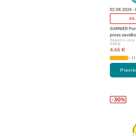
02.08.2026 -
02
GARNIER Pure
poras savelko
Regulārā cena
7,19 €
4,65 €
1
Pievi
30%