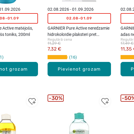
 01.09.2026
02.08.2026 - 01.09.2026
02.08.
.08-01.09
02.08-01.09
 Active matējošs,
GARNIER Pure Active neredzamie
GARNIE
šs toniks, 200ml
hidrokoloīdie plāksteri pret
ādas n
Regulārā cena
Regulār
pūtītēm, 22gab.
niacin
11,29 €
17,49 €
7,32 €
11,35
1
16
enot grozam
Pievienot grozam
P
30%
50