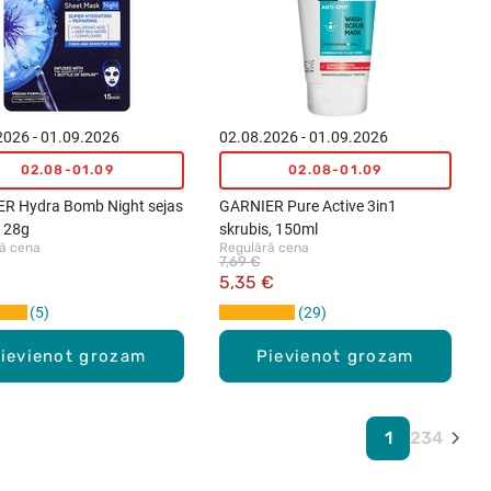
2026 - 01.09.2026
02.08.2026 - 01.09.2026
02.08-01.09
02.08-01.09
R Hydra Bomb Night sejas
GARNIER Pure Active 3in1
 28g
skrubis, 150ml
ā cena
Regulārā cena
7,69 €
€
5,35 €
5
29
ievienot grozam
Pievienot grozam
1
2
3
4