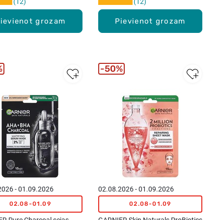
12
12
ievienot grozam
Pievienot grozam
%
50%
2026 - 01.09.2026
02.08.2026 - 01.09.2026
02.08-01.09
02.08-01.09
R Pure Charcoal sejas
GARNIER Skin Naturals ProBiotics