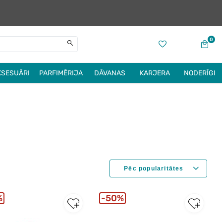
0
KSESUĀRI
PARFIMĒRIJA
DĀVANAS
KARJERA
NODERĪGI
%
50%