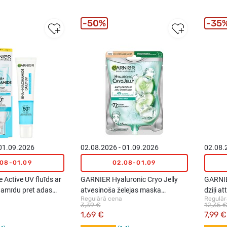
50%
35
 01.09.2026
02.08.2026 - 01.09.2026
02.08.
.08-01.09
02.08-01.09
Active UV fluīds ar
GARNIER Hyaluronic Cryo Jelly
GARNIE
namīdu pret ādas
atvēsinoša želejas maska
dziļi at
Regulārā cena
Regulār
SPF50, 40ml
nogurušai sejas ādai, 27g
250ml
3,39 €
12,35 
1,69 €
7,99 €