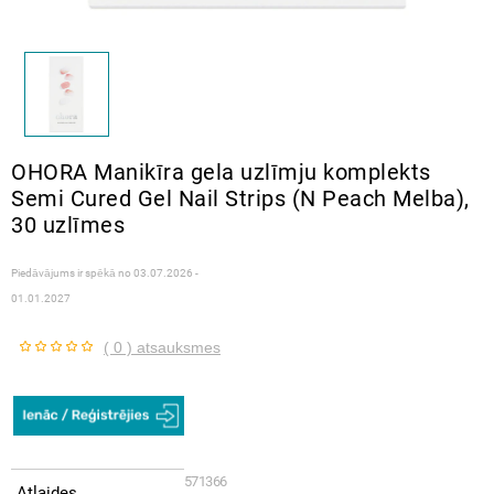
OHORA Manikīra gela uzlīmju komplekts
Semi Cured Gel Nail Strips (N Peach Melba),
30 uzlīmes
Piedāvājums ir spēkā no
03.07.2026 -
01.01.2027
( 0 ) atsauksmes
571366
Atlaides