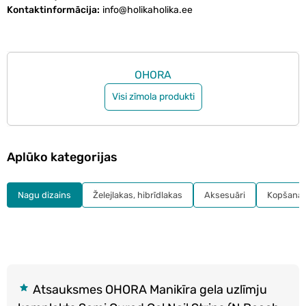
Kontaktinformācija
info@holikaholika.ee
OHORA
Visi zīmola produkti
Aplūko kategorijas
Nagu dizains
Želejlakas, hibrīdlakas
Aksesuāri
Kopšana
Atsauksmes OHORA Manikīra gela uzlīmju