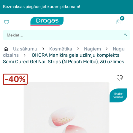
Bezmaksas piegāde jebkuram pirkumam!
0
Uz sākumu
Kosmētika
Nagiem
Nagu
dizains
OHORA Manikīra gela uzlīmju komplekts
Semi Cured Gel Nail Strips (N Peach Melba), 30 uzlīmes
40%
Tikai e-
veikalā