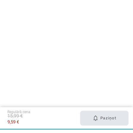
Regulārā cena
15,99 €
Paziņot
9,59 €