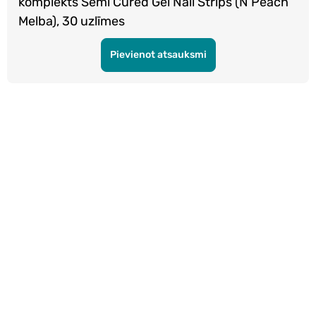
komplekts Semi Cured Gel Nail Strips (N Peach
Melba), 30 uzlīmes
Pievienot atsauksmi