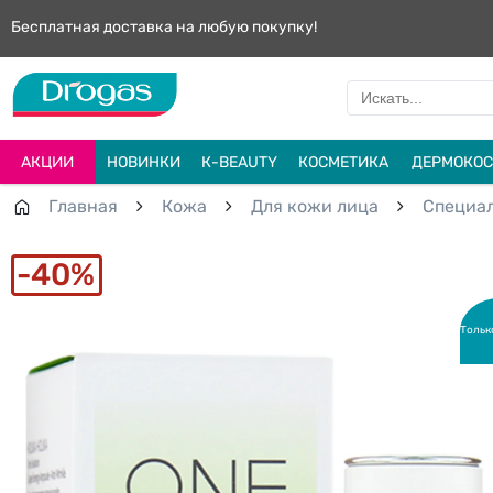
Бесплатная доставка на любую покупку!
АКЦИИ
НОВИНКИ
К-BEAUTY
КОСМЕТИКА
ДЕРМОКОС
Главная
Кожа
Для кожи лица
Специал
40%
Тольк