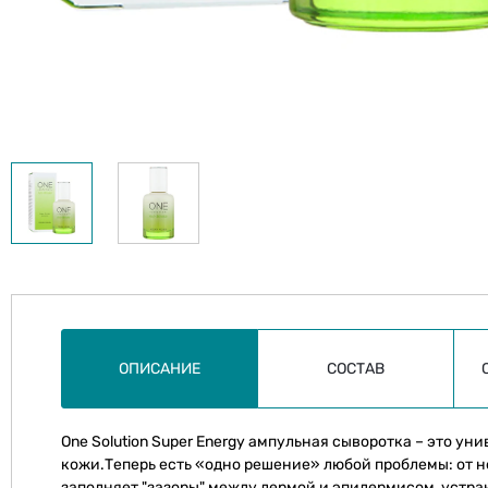
ОПИСАНИЕ
СОСТАВ
One Solution Super Energy ампульная сыворотка – это у
кожи.Теперь есть «одно решение» любой проблемы: от н
заполняет "зазоры" между дермой и эпидермисом, устра