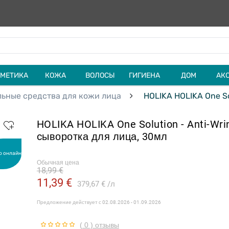
МЕТИКА
КОЖА
ВОЛОСЫ
ГИГИЕНА
ДОМ
АК
ьные средства для кожи лица
HOLIKA HOLIKA One So
HOLIKA HOLIKA One Solution - Anti-Wri
cыворотка для лица, 30мл
о онлайн
Обычная цена
18,99 €
11,39 €
379,67 €
л
Предложение действует с
02.08.2026 - 01.09.2026
( 0 ) отзывы