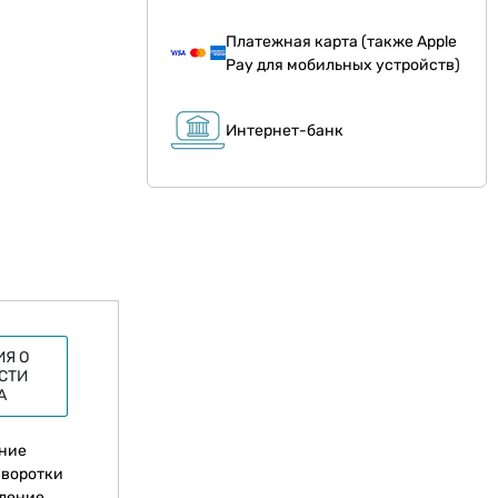
Платежная карта (также Apple
Pay для мобильных устройств)
Интернет-банк
Я О
СТИ
А
яние
ыворотки
ление.