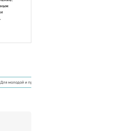
щным
 и
,
Для молодой и проблематичной кожи
Кремы с тонирующим эффе