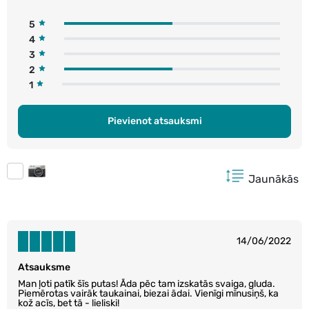
5
4
3
2
1
Pievienot atsauksmi
Jaunākās
14/06/2022
Atsauksme
Man ļoti patīk šīs putas! Āda pēc tam izskatās svaiga, gluda.
Piemērotas vairāk taukainai, biezai ādai. Vienīgi mīnusiņš, ka
kož acīs, bet tā - lieliski!