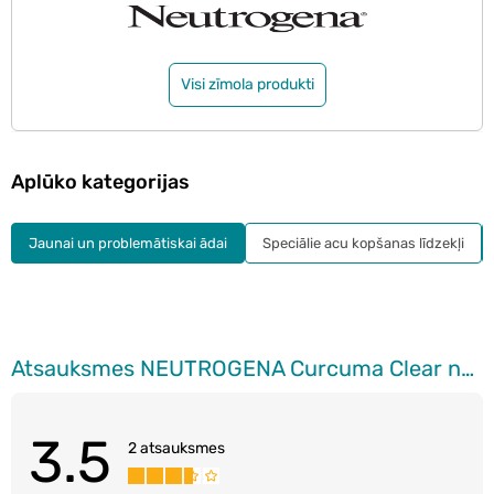
Visi zīmola produkti
Aplūko kategorijas
Jaunai un problemātiskai ādai
Speciālie acu kopšanas līdzekļi
Atsauksmes NEUTROGENA Curcuma Clear nomierinošas attīrošās putas sejas mazgāšanai, 150ml
3.5
2 atsauksmes