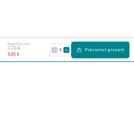
Regulārā cena
7,79 €
–
+
Pievienot grozam
5,05 €
Karjera Drogās
BUJ Biežāk uzdotie jautājumi
Lietošanas noteikumi