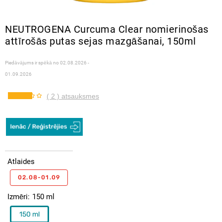
NEUTROGENA Curcuma Clear nomierinošas
attīrošās putas sejas mazgāšanai, 150ml
Piedāvājums ir spēkā no
02.08.2026 -
01.09.2026
( 2 ) atsauksmes
Atlaides
02.08-01.09
Izmēri
150 ml
150 ml