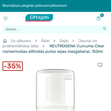
Bezmaksas piegāde jebkuram pirkumam!
0
Uz sākumu
Ādai
Sejai
Jaunai un
problemātiskai ādai
NEUTROGENA Curcuma Clear
nomierinošas attīrošās putas sejas mazgāšanai, 150ml
35%