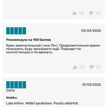
(0)
(0)
03/04/2025
Рекомендую на 100 баллов
Крем замечательный ( мне 75+). Продолжительное время
пользуюсь, буду заказывать ещё. Подходит по
консистенции и по аромату.
(0)
(1)
31/03/2025
Daina
Iesaku.
Labs krēms. Atbilst aprakstam. Pasūtu atkārtoti.