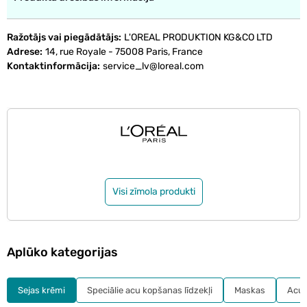
Ražotājs vai piegādātājs
L'OREAL PRODUKTION KG&CO LTD
Adrese
14, rue Royale - 75008 Paris, France
Kontaktinformācija
service_lv@loreal.com
Visi zīmola produkti
Aplūko kategorijas
Sejas krēmi
Speciālie acu kopšanas līdzekļi
Maskas
Acu 