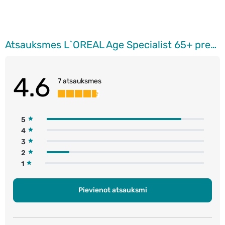
Atsauksmes L`OREAL Age Specialist 65+ pretgrumbu nakts krēms sejai, 50ml
4.6
7 atsauksmes
5
4
3
2
1
Pievienot atsauksmi