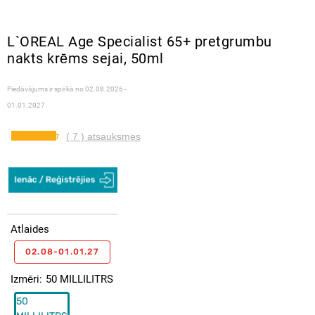
L`OREAL Age Specialist 65+ pretgrumbu
nakts krēms sejai, 50ml
Piedāvājums ir spēkā no
02.08.2026 -
01.01.2027
( 7 ) atsauksmes
Atlaides
02.08-01.01.27
Izmēri
50 MILLILITRS
50