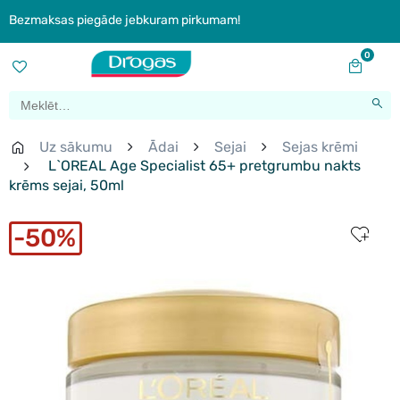
Bezmaksas piegāde jebkuram pirkumam!
0
Uz sākumu
Ādai
Sejai
Sejas krēmi
L`OREAL Age Specialist 65+ pretgrumbu nakts
krēms sejai, 50ml
50%